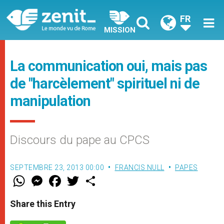
FR
MISSION
La communication oui, mais pas
de "harcèlement" spirituel ni de
manipulation
Discours du pape au CPCS
SEPTEMBRE 23, 2013 00:00
FRANCIS NULL
PAPES
W
M
F
T
S
h
e
a
w
h
a
s
c
i
a
t
s
e
t
r
Share this Entry
s
e
b
t
e
A
n
o
e