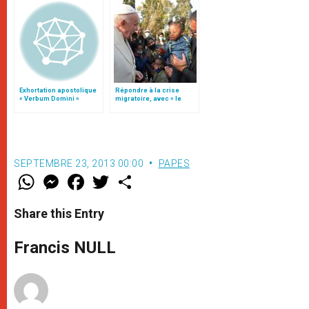
Exhortation apostolique
Répondre à la crise
« Verbum Domini »
migratoire, avec « le
style de l’humanité »!
(texte complet)
SEPTEMBRE 23, 2013 00:00
PAPES
W
M
F
T
S
h
e
a
w
h
a
s
c
i
a
t
s
e
t
r
Share this Entry
s
e
b
t
e
A
n
o
e
p
g
o
r
Francis NULL
p
e
k
r