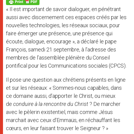
p
g
o
r
p
e
k
« Il est important de savoir dialoguer, en pénétrant
r
aussi avec discernement ces espaces créés par les
nouvelles technologies, les réseaux sociaux, pour
faire émerger une présence, une présence qui
écoute, dialogue, encourage », a déclaré le pape
François, samedi 21 septembre, à l’adresse des
membres de l’assemblée plénière du Conseil
pontifical pour les Communications sociales (CPCS).
Il pose une question aux chrétiens présents en ligne
et sur les réseaux: « Sommes-nous capables, dans
ce domaine aussi, d’apporter le Christ, ou mieux
de
conduire à la rencontre du Christ
? De marcher
avec le pèlerin existentiel, mais comme Jésus
marchait avec ceux d’Emmaüs, en réchauffant les
cœurs, en leur faisant trouver le Seigneur ? »