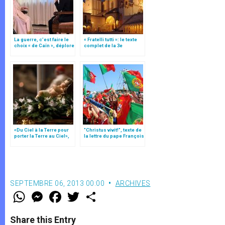
La guerre, c’est faire le
« Fratelli tutti »: le texte
choix « de Caïn », déplore
complet de la 3e
le pape François
encyclique du pape
François
«Du Ciel à la Terre pour
"Christus vivit!", texte de
porter la Terre au Ciel»,
la lettre du pape François
par Mgr Francesco Follo
aux jeunes du monde
SEPTEMBRE 06, 2013 00:00
ARCHIVES
W
M
F
T
S
h
e
a
w
h
a
s
c
i
a
t
s
e
t
r
Share this Entry
s
e
b
t
e