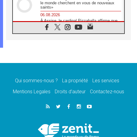
le monde cherchent en vous de nouveaux
saints»
06.08.2026
À Assise, le cardinal Pizzaballa affirme que
«les chrétiens veulent la paix»
06.08.2026
Au Mexique, le cardinal Parolin invite à être
aux côtés des marginalisées
06.08.2026
À Assise, le Pape invite les jeunes à
«construire la civilisation de l'amour»
05.08.2026
La visite du Pape en Argentine portera «un
message de paix et de dignité humaine»
Qui sommes-nous ?
La propriété
Les services
05.08.2026
Mentions Legales
Droits d’auteur
Contactez-nous
«La visite du Pape en Uruguay renforcera
l'espérance» affirme Mgr Tróccoli
05.08.2026
Le nonce en Ukraine: «Il est inquiétant
d'entendre ceux qui bénissent la guerre»
05.08.2026
Léon XIV au Pérou, une lueur d'espoir pour
un peuple en quête de paix