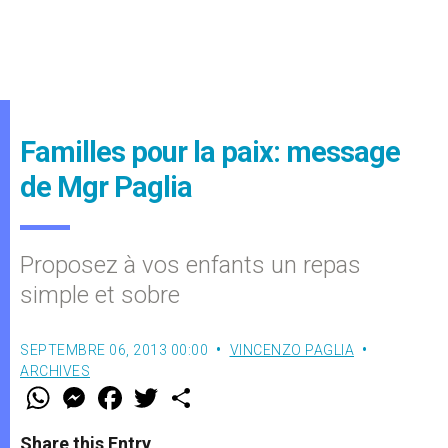
Familles pour la paix: message
de Mgr Paglia
Proposez à vos enfants un repas
simple et sobre
SEPTEMBRE 06, 2013 00:00
VINCENZO PAGLIA
ARCHIVES
W
M
F
T
S
h
e
a
w
h
a
s
c
i
a
t
s
e
t
r
Share this Entry