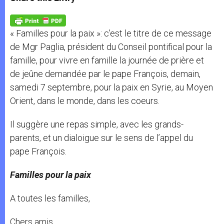
s
e
b
t
e
A
n
o
e
p
g
o
r
p
e
k
« Familles pour la paix »: c’est le titre de ce message
r
de Mgr Paglia, président du Conseil pontifical pour la
famille, pour vivre en famille la journée de prière et
de jeûne demandée par le pape François, demain,
samedi 7 septembre, pour la paix en Syrie, au Moyen
Orient, dans le monde, dans les coeurs.
Il suggère une repas simple, avec les grands-
parents, et un dialoigue sur le sens de l’appel du
pape François.
Familles pour la paix
A toutes les familles,
Chers amis,