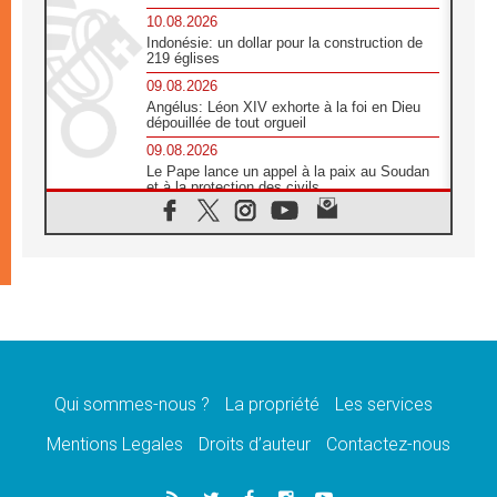
10.08.2026
Indonésie: un dollar pour la construction de
219 églises
09.08.2026
Angélus: Léon XIV exhorte à la foi en Dieu
dépouillée de tout orgueil
09.08.2026
Le Pape lance un appel à la paix au Soudan
et à la protection des civils
09.08.2026
Déclaration d'Addis-Abeba du SCEAM sur
l'Éducation Catholique en Afrique
08.08.2026
En Cisjordanie, les chrétiens se sentent
seuls face à la violence des colons
08.08.2026
Léon XIV au sanctuaire de Notre Dame du
Bon Conseil à Genazzano en septembre
Qui sommes-nous ?
La propriété
Les services
08.08.2026
Léon XIV: Sainte Agathe aide à contempler
Mentions Legales
Droits d’auteur
Contactez-nous
la victoire de l'amour sur la mort
08.08.2026
«Relancer l'empathie», le projet Triennal d'art