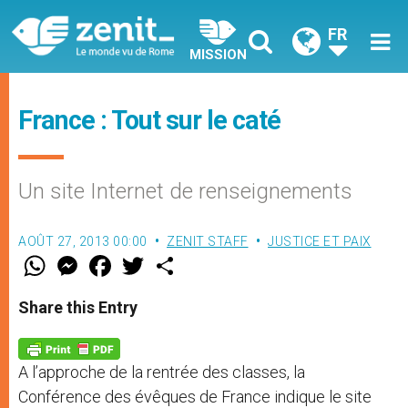
FR
MISSION
France : Tout sur le caté
Un site Internet de renseignements
AOÛT 27, 2013 00:00
ZENIT STAFF
JUSTICE ET PAIX
W
M
F
T
S
h
e
a
w
h
a
s
c
i
a
t
s
e
t
r
Share this Entry
s
e
b
t
e
A
n
o
e
p
g
o
r
p
e
k
A l’approche de la rentrée des classes, la
r
Conférence des évêques de France indique le site