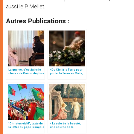
aussi le P. Mellet.
Autres Publications :
La guerre, c’est faire le
«Du Ciel à la Terre pour
choix « de Caïn », déplore
porter la Terre au Ciel»,
le pape François
par Mgr Francesco Follo
"Christus vivit!", texte de
« La voie de la beauté,
la lettre du pape François
une source de la
aux jeunes du monde
catéchèse », par Mgr