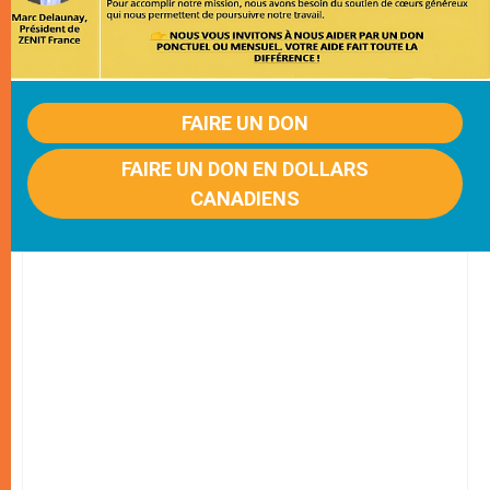
FAIRE UN DON
FAIRE UN DON EN DOLLARS
CANADIENS