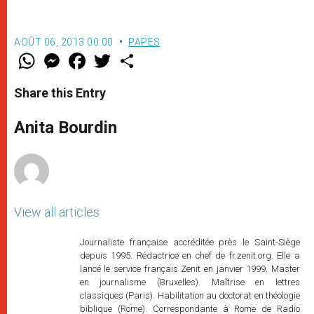
AOÛT 06, 2013 00:00
PAPES
W
M
F
T
S
h
e
a
w
h
a
s
c
i
a
t
s
e
t
r
Share this Entry
s
e
b
t
e
A
n
o
e
p
g
o
r
Anita Bourdin
p
e
k
r
View all articles
Journaliste française accréditée près le Saint-Siège
depuis 1995. Rédactrice en chef de fr.zenit.org. Elle a
lancé le service français Zenit en janvier 1999. Master
en journalisme (Bruxelles). Maîtrise en lettres
classiques (Paris). Habilitation au doctorat en théologie
biblique (Rome). Correspondante à Rome de Radio