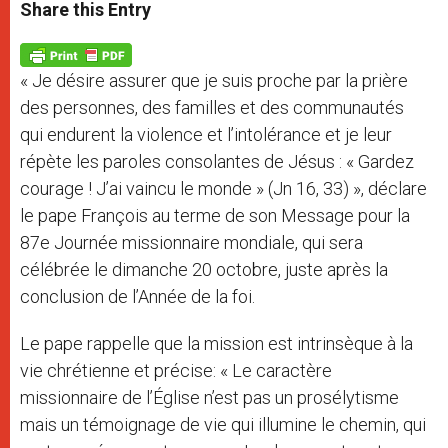
t
s
e
t
r
Share this Entry
s
e
b
t
e
A
n
o
e
p
g
o
r
p
e
k
« Je désire assurer que je suis proche par la prière
r
des personnes, des familles et des communautés
qui endurent la violence et l’intolérance et je leur
répète les paroles consolantes de Jésus : « Gardez
courage ! J’ai vaincu le monde » (Jn 16, 33) », déclare
le pape François au terme de son Message pour la
87e Journée missionnaire mondiale, qui sera
célébrée le dimanche 20 octobre, juste après la
conclusion de l’Année de la foi.
Le pape rappelle que la mission est intrinsèque à la
vie chrétienne et précise: « Le caractère
missionnaire de l’Église n’est pas un prosélytisme
mais un témoignage de vie qui illumine le chemin, qui