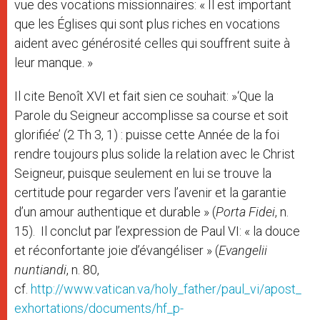
vue des vocations missionnaires: « Il est important
que les Églises qui sont plus riches en vocations
aident avec générosité celles qui souffrent suite à
leur manque. »
Il cite Benoît XVI et fait sien ce souhait: »‘Que la
Parole du Seigneur accomplisse sa course et soit
glorifiée’ (2 Th 3, 1) : puisse cette Année de la foi
rendre toujours plus solide la relation avec le Christ
Seigneur, puisque seulement en lui se trouve la
certitude pour regarder vers l’avenir et la garantie
d’un amour authentique et durable » (
Porta Fidei
, n.
15). Il conclut par l’expression de Paul VI: « la douce
et réconfortante joie d’évangéliser » (
Evangelii
nuntiandi
, n. 80,
cf.
http://www.vatican.va/holy_father/paul_vi/apost_
exhortations/documents/hf_p-