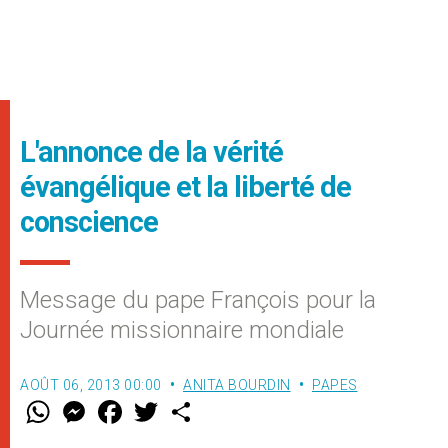
L'annonce de la vérité
évangélique et la liberté de
conscience
Message du pape François pour la
Journée missionnaire mondiale
AOÛT 06, 2013 00:00
ANITA BOURDIN
PAPES
W
M
F
T
S
h
e
a
w
h
a
s
c
i
a