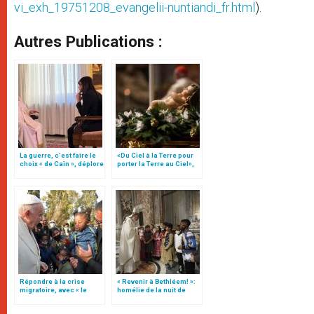
vi_exh_19751208_evangelii-nuntiandi_fr.html
).
Autres Publications :
La guerre, c’est faire le
«Du Ciel à la Terre pour
choix « de Caïn », déplore
porter la Terre au Ciel»,
le pape François
par Mgr Francesco Follo
Répondre à la crise
« Revenir à Bethléem! »:
migratoire, avec « le
homélie de la nuit de
style de l’humanité »!
Noël (texte complet)
(texte complet)