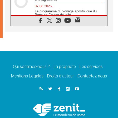
07.08.2026
Le programme du voyage apostolique du
Pape en France dévoilé
07.08.2026
1ère Conférence continentale sur l'éducation
catholique en Afrique
07.08.2026
Un logo symbolique pour la venue du Pape
en France
07.08.2026
Cardinal Rossi: «La venue du Pape Léon en
Argentine est un hommage à François»
Qui sommes-nous ?
La propriété
Les services
07.08.2026
Hiroshima et Nagasaki, 81 ans après,
Mentions Legales
Droits d’auteur
Contactez-nous
lancement des «dix jours de prière pour la
paix»
06.08.2026
Préparatifs des JMJ 2027 à Séoul: «c'est
passionnant et l'impatience est immense!»
06.08.2026
Chrétiens et confucéens: respect et sagesse
pour relever les «défis urgents»