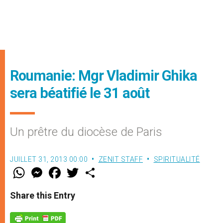
Roumanie: Mgr Vladimir Ghika
sera béatifié le 31 août
Un prêtre du diocèse de Paris
JUILLET 31, 2013 00:00
ZENIT STAFF
SPIRITUALITÉ
W
M
F
T
S
h
e
a
w
h
a
s
c
i
a
t
s
e
t
r
Share this Entry
s
e
b
t
e
A
n
o
e
p
g
o
r