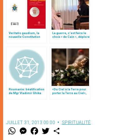
Veritatis gaudium, la
La guerre, c’est faire le
nouvelle Constitution
choix « de Caïn », déplore
pour les études
le pape François
ecclésiastiques
Roumanie: béatification
«Du Ciel à la Terre pour
de Mgr Vladimir Ghika
porter la Terre au Ciel»,
par Mgr Francesco Follo
JUILLET 31, 2013 00:00
SPIRITUALITÉ
W
M
F
T
S
h
e
a
w
h
a
s
c
i
a