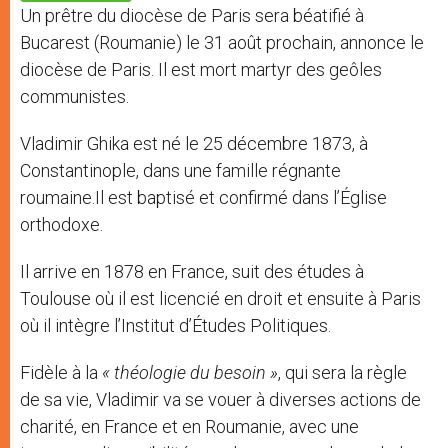
p
e
k
Un prêtre du diocèse de Paris sera béatifié à
r
Bucarest (Roumanie) le 31 août prochain, annonce le
diocèse de Paris. Il est mort martyr des geôles
communistes.
Vladimir Ghika est né le 25 décembre 1873, à
Constantinople, dans une famille régnante
roumaine.Il est baptisé et confirmé dans l’Église
orthodoxe.
Il arrive en 1878 en France, suit des études à
Toulouse où il est licencié en droit et ensuite à Paris
où il intègre l’Institut d’Études Politiques.
Fidèle à la
« théologie du besoin »
, qui sera la règle
de sa vie, Vladimir va se vouer à diverses actions de
charité, en France et en Roumanie, avec une