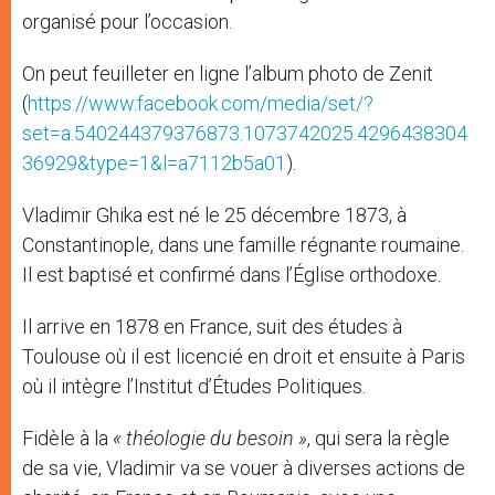
organisé pour l’occasion.
On peut feuilleter en ligne l’album photo de Zenit
(
https://www.facebook.com/media/set/?
set=a.540244379376873.1073742025.4296438304
36929&type=1&l=a7112b5a01
).
Vladimir Ghika est né le 25 décembre 1873, à
Constantinople, dans une famille régnante roumaine.
Il est baptisé et confirmé dans l’Église orthodoxe.
Il arrive en 1878 en France, suit des études à
Toulouse où il est licencié en droit et ensuite à Paris
où il intègre l’Institut d’Études Politiques.
Fidèle à la
« théologie du besoin »
, qui sera la règle
de sa vie, Vladimir va se vouer à diverses actions de