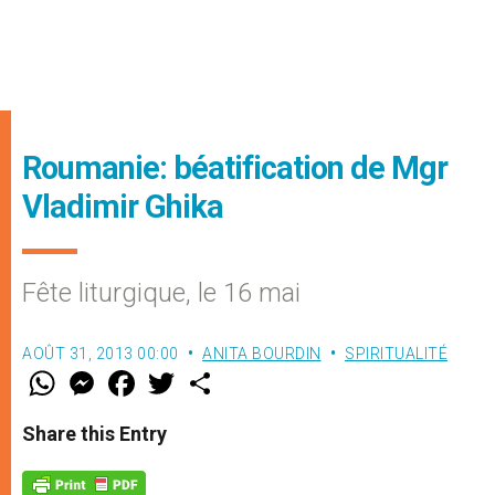
Roumanie: béatification de Mgr
Vladimir Ghika
Fête liturgique, le 16 mai
AOÛT 31, 2013 00:00
ANITA BOURDIN
SPIRITUALITÉ
W
M
F
T
S
h
e
a
w
h
a
s
c
i
a
t
s
e
t
r
Share this Entry
s
e
b
t
e
A
n
o
e
p
g
o
r