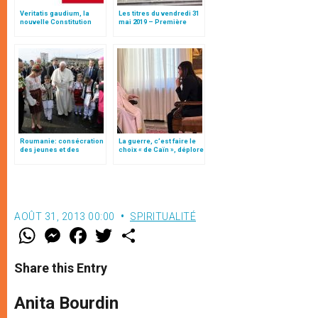
Veritatis gaudium, la
Les titres du vendredi 31
nouvelle Constitution
mai 2019 – Première
pour les études
journée en Roumanie
ecclésiastiques
Roumanie: consécration
La guerre, c’est faire le
des jeunes et des
choix « de Caïn », déplore
familles à la Vierge
le pape François
Marie
AOÛT 31, 2013 00:00
SPIRITUALITÉ
W
M
F
T
S
h
e
a
w
h
a
s
c
i
a
t
s
e
t
r
Share this Entry
s
e
b
t
e
A
n
o
e
p
g
o
r
Anita Bourdin
p
e
k