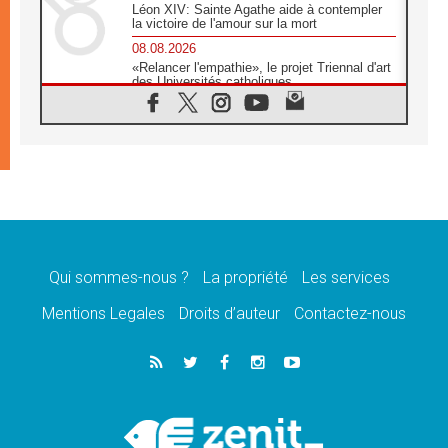
Léon XIV: Sainte Agathe aide à contempler
la victoire de l'amour sur la mort
08.08.2026
«Relancer l'empathie», le projet Triennal d'art
des Universités catholiques
08.08.2026
Signis 2026, donner la parole aux religieuses
catholiques
08.08.2026
Au Bangladesh, l'Église accompagne les
Dalits sur le chemin de la dignité
07.08.2026
Philippines: le vicariat apostolique de
Calapan devient un diocèse
Qui sommes-nous ?
La propriété
Les services
07.08.2026
Congo-Brazzaville: le 15 août, entre solennité
Mentions Legales
Droits d’auteur
Contactez-nous
de l'Assomption et mémoire nationale
07.08.2026
«La paix commence par l'empathie» estime
le cardinal Parolin
07.08.2026
En Colombie, «la paix ne s'achète pas avec
une signature»