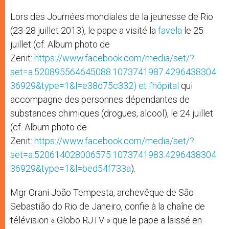
Lors des Journées mondiales de la jeunesse de Rio
(23-28 juillet 2013), le pape a visité la
favela
le 25
juillet (cf. Album photo de
Zenit:
https://www.facebook.com/media/set/?
set=a.520895564645088.1073741987.4296438304
36929&type=1&l=e38d75c332) et
l’hôpital
qui
accompagne des personnes dépendantes de
substances chimiques (drogues, alcool), le 24 juillet
(cf. Album photo de
Zenit:
https://www.facebook.com/media/set/?
set=a.520614028006575.1073741983.4296438304
36929&type=1&l=bed54f733a
).
Mgr Orani João Tempesta, archevêque de São
Sebastião do Rio de Janeiro, confie à la chaîne de
télévision « Globo RJTV » que le pape a laissé en