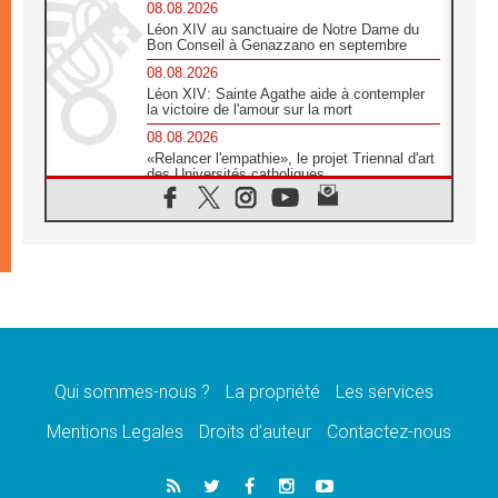
08.08.2026
Léon XIV au sanctuaire de Notre Dame du
Bon Conseil à Genazzano en septembre
08.08.2026
Léon XIV: Sainte Agathe aide à contempler
la victoire de l'amour sur la mort
08.08.2026
«Relancer l'empathie», le projet Triennal d'art
des Universités catholiques
08.08.2026
Signis 2026, donner la parole aux religieuses
catholiques
08.08.2026
Au Bangladesh, l'Église accompagne les
Dalits sur le chemin de la dignité
07.08.2026
Philippines: le vicariat apostolique de
Calapan devient un diocèse
Qui sommes-nous ?
La propriété
Les services
07.08.2026
Congo-Brazzaville: le 15 août, entre solennité
Mentions Legales
Droits d’auteur
Contactez-nous
de l'Assomption et mémoire nationale
07.08.2026
«La paix commence par l'empathie» estime
le cardinal Parolin