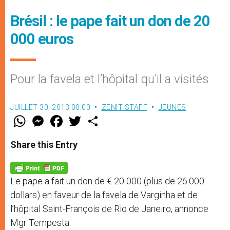
Brésil : le pape fait un don de 20
000 euros
Pour la favela et l’hôpital qu’il a visités
JUILLET 30, 2013 00:00
ZENIT STAFF
JEUNES
W
M
F
T
S
h
e
a
w
h
a
s
c
i
a
t
s
e
t
r
Share this Entry
s
e
b
t
e
A
n
o
e
p
g
o
r
p
e
k
Le pape a fait un don de € 20 000 (plus de 26.000
r
dollars) en faveur de la favela de Varginha et de
l’hôpital Saint-François de Rio de Janeiro, annonce
Mgr Tempesta.