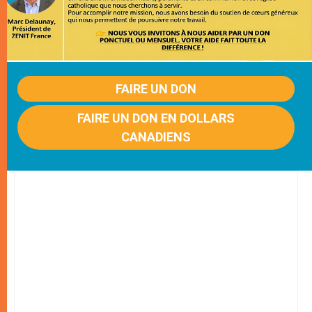
FAIRE UN DON
FAIRE UN DON EN DOLLARS
CANADIENS