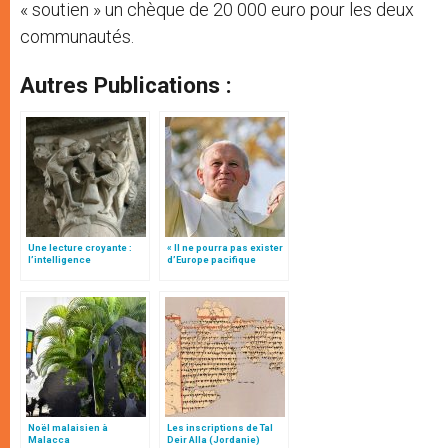
« soutien » un chèque de 20 000 euro pour les deux
communautés.
Autres Publications :
Une lecture croyante :
« Il ne pourra pas exister
l’intelligence
d’Europe pacifique
typologique des deux
sans… »: l’Ukraine, dans
Testaments
la vision de Jean-Paul II
Noël malaisien à
Les inscriptions de Tal
Malacca
Deir Alla (Jordanie)