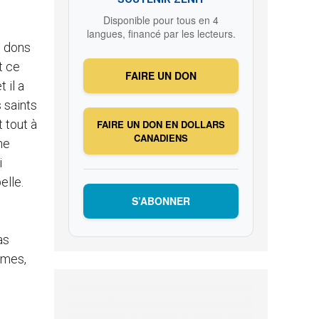
Disponible pour tous en 4
langues, financé par les lecteurs.
s dons
t ce
FAIRE UN DON
 il a
s saints
t tout à
FAIRE UN DON EN DOLLARS
CANADIENS
ne
i
elle.
S’ABONNER
as
mmes,