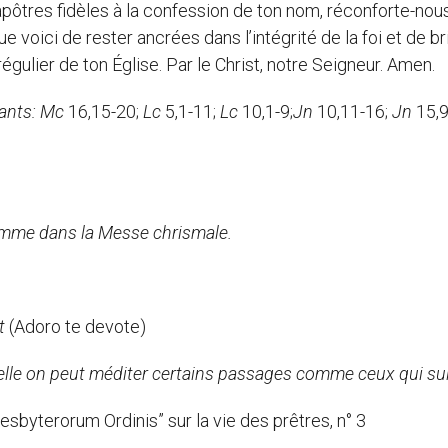
 apôtres fidèles à la confession de ton nom, réconforte-no
e voici de rester ancrées dans l’intégrité de la foi et de bri
régulier de ton Église. Par le Christ, notre Seigneur. Amen.
vants: Mc
16,15-20;
Lc
5,1-11;
Lc
10,1-9;
Jn
10,11-16;
Jn
15,9
mme dans la Messe chrismale.
t
(Adoro te devote)
nelle on peut méditer certains passages comme ceux qui sui
terorum Ordinis” sur la vie des prêtres, n° 3