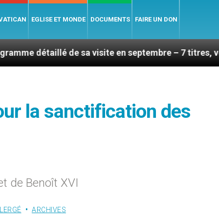
 VATICAN
EGLISE ET MONDE
DOCUMENTS
FAIRE UN DON
llé de sa visite en septembre – 7 titres, vendredi 7 ao
ur la sanctification des
t de Benoît XVI
CLERGÉ
ARCHIVES