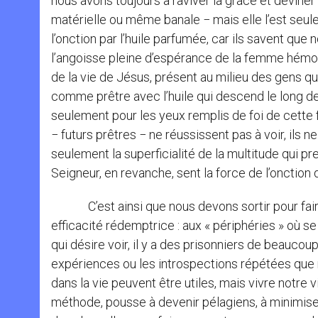
nous avons toujours à raviver la grâce et devine
matérielle ou même banale − mais elle l’est seul
l’onction par l’huile parfumée, car ils savent que
l’angoisse pleine d’espérance de la femme hémor
de la vie de Jésus, présent au milieu des gens qui
comme prêtre avec l’huile qui descend le long d
seulement pour les yeux remplis de foi de cette
− futurs prêtres − ne réussissent pas à voir, ils ne
seulement la superficialité de la multitude qui pr
Seigneur, en revanche, sent la force de l’onction
C’est ainsi que nous devons sortir pour faire 
efficacité rédemptrice : aux « périphéries » où se
qui désire voir, il y a des prisonniers de beauco
expériences ou les introspections répétées que 
dans la vie peuvent être utiles, mais vivre notre
méthode, pousse à devenir pélagiens, à minimiser 