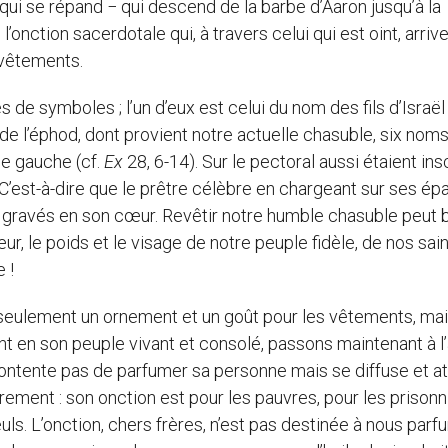
 qui se répand − qui descend de la barbe d’Aaron jusqu’à la
onction sacerdotale qui, à travers celui qui est oint, arriv
 vêtements.
de symboles ; l’un d’eux est celui du nom des fils d’Israël 
 de l’éphod, dont provient notre actuelle chasuble, six noms
ule gauche (cf.
Ex
28, 6-14). Sur le pectoral aussi étaient ins
C’est-à-dire que le prêtre célèbre en chargeant sur ses épa
ms gravés en son cœur. Revêtir notre humble chasuble peut 
ur, le poids et le visage de notre peuple fidèle, de nos sain
 !
s seulement un ornement et un goût pour les vêtements, mai
nt en son peuple vivant et consolé, passons maintenant à l
e contente pas de parfumer sa personne mais se diffuse et at
irement : son onction est pour les pauvres, pour les prisonn
uls. L’onction, chers frères, n’est pas destinée à nous par