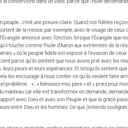
la conservions dans un vase, parce que l’huile deviendrai
n peuple ; c’est une preuve claire. Quand nos fidèles reçoi
s sortent de la messe, par exemple, avec le visage de ceux 
’Évangile annoncé avec l’onction, lorsque l’Évangile que n
squ’il touche comme l’huile d’Aaron aux extrémités de la réal
iphéries » où le peuple fidèle est exposé à l’invasion de ceux
ient parce qu’ils sentent que nous avons prié avec les réa
s, leurs peurs et leurs espérances. Et lorsqu’ils sentent que
 cela les encourage à nous confier ce qu’ils veulent faire arr
i tel problème… » ; « bénissez-moi, père » et « priez pour moi
té du manteau car elle est transformée en demande, demand
pport avec Dieu et avec son Peuple et que la grâce pass
urs entre Dieu et les hommes. Ce que j’entends souligner,