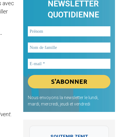
NEWSLETTER
us avec
ller
QUOTIDIENNE
-
Nous envoyons la newsletter le lundi,
mardi, mercredi, jeudi et vendredi
vent.
SOUTENIR ZENIT