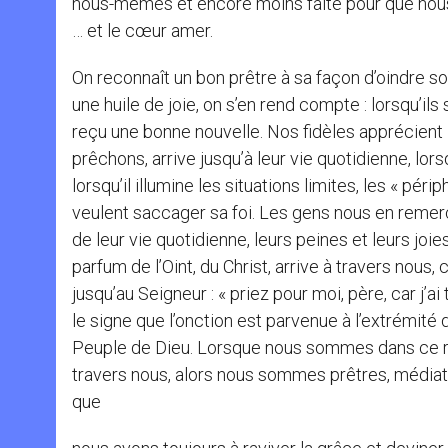
nous-mêmes et encore moins faite pour que nous 
… et le cœur amer.
On reconnaît un bon prêtre à sa façon d’oindre so
une huile de joie, on s’en rend compte : lorsqu’il
reçu une bonne nouvelle. Nos fidèles apprécient l
prêchons, arrive jusqu’à leur vie quotidienne, lor
lorsqu’il illumine les situations limites, les « pér
veulent saccager sa foi. Les gens nous en remerc
de leur vie quotidienne, leurs peines et leurs joie
parfum de l’Oint, du Christ, arrive à travers nous,
jusqu’au Seigneur : « priez pour moi, père, car j’a
le signe que l’onction est parvenue à l’extrémi
Peuple de Dieu. Lorsque nous sommes dans ce ra
travers nous, alors nous sommes prêtres, médiate
que