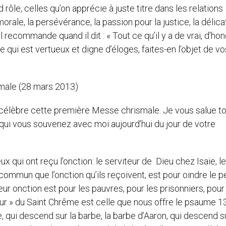
 rôle, celles qu’on apprécie à juste titre dans les relations
orale, la persévérance, la passion pour la justice, la délic
 recommande quand il dit : « Tout ce qu’il y a de vrai, d’hon
ce qui est vertueux et digne d’éloges, faites-en l’objet de vo
male (28 mars 2013)
e célèbre cette première Messe chrismale. Je vous salue t
 qui vous souvenez avec moi aujourd’hui du jour de votre
x qui ont reçu l’onction: le serviteur de Dieu chez Isaïe, le
 commun que l’onction qu’ils reçoivent, est pour oindre le 
Leur onction est pour les pauvres, pour les prisonniers, pour
r » du Saint Chrême est celle que nous offre le psaume 13
, qui descend sur la barbe, la barbe d’Aaron, qui descend s