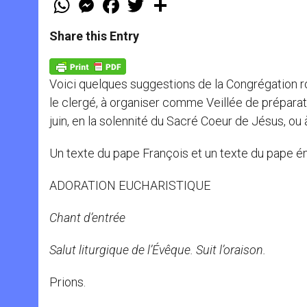
h
e
a
w
h
a
s
c
i
a
t
s
e
t
r
Share this Entry
s
e
b
t
e
A
n
o
e
p
g
o
r
p
e
k
Voici quelques suggestions de la Congrégation r
r
le clergé, à organiser comme Veillée de préparati
juin, en la solennité du Sacré Coeur de Jésus, ou 
Un texte du pape François et un texte du pape é
ADORATION EUCHARISTIQUE
Chant d’entrée
Salut liturgique de l’Évêque. Suit l’oraison.
Prions.