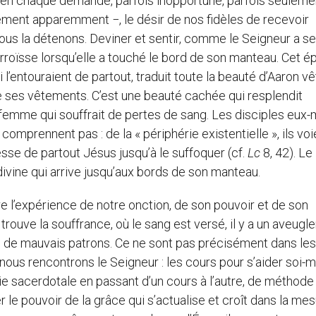
r en chaque demande, parfois inopportune, parfois seuleme
ement apparemment −, le désir de nos fidèles de recevoir
 nous la détenons. Deviner et sentir, comme le Seigneur a se
roïsse lorsqu’elle a touché le bord de son manteau. Cet é
 l’entouraient de partout, traduit toute la beauté d’Aaron vê
e ses vêtements. C’est une beauté cachée qui resplendit
 femme qui souffrait de pertes de sang. Les disciples eu
 comprennent pas : de la « périphérie existentielle », ils voi
esse de partout Jésus jusqu’à le suffoquer (cf.
Lc
8, 42). Le
 divine qui arrive jusqu’aux bords de son manteau.
l’expérience de notre onction, de son pouvoir et de son
 trouve la souffrance, où le sang est versé, il y a un aveug
up de mauvais patrons. Ce ne sont pas précisément dans les
nous rencontrons le Seigneur : les cours pour s’aider soi
 vie sacerdotale en passant d’un cours à l’autre, de méthode
le pouvoir de la grâce qui s’actualise et croît dans la me