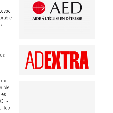
atesse,
orable,
s
ous
 roi
peuple
 les
3 : «
ur les