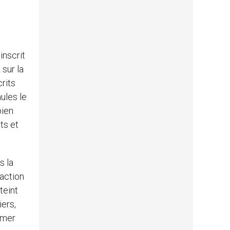
e
inscrit
 sur la
crits
ules le
bien
ts et
s la
’action
teint
iers,
fumer