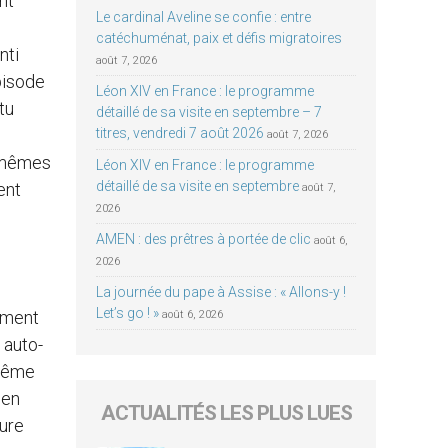
nt
Le cardinal Aveline se confie : entre
catéchuménat, paix et défis migratoires
nti
août 7, 2026
pisode
Léon XIV en France : le programme
tu
détaillé de sa visite en septembre – 7
titres, vendredi 7 août 2026
août 7, 2026
x-mêmes
Léon XIV en France : le programme
détaillé de sa visite en septembre
ent
août 7,
2026
AMEN : des prêtres à portée de clic
août 6,
2026
La journée du pape à Assise : « Allons-y !
Let’s go ! »
lement
août 6, 2026
 auto-
-même
 en
ACTUALITÉS LES PLUS LUES
sure