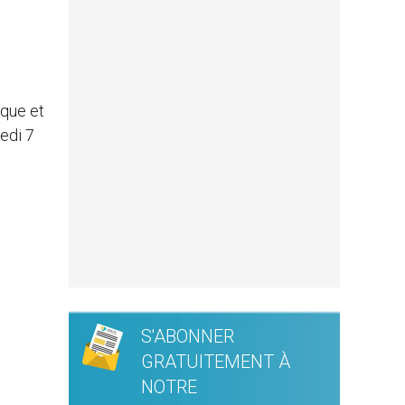
êque et
redi 7
S'ABONNER
GRATUITEMENT À
NOTRE