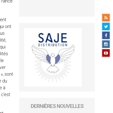
t rance
vent
qui ont
ous
ité,
 qui
lités
 le
iver
 », sont
e du
e à
 c’est
DERNIÈRES NOUVELLES