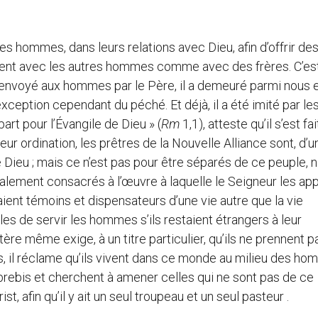
s hommes, dans leurs relations avec Dieu, afin d’offrir de
vivent avec les autres hommes comme avec des frères. C’es
 envoyé aux hommes par le Père, il a demeuré parmi nous et
exception cependant du péché. Et déjà, il a été imité par le
part pour l’Évangile de Dieu » (
Rm
1,1), atteste qu’il s’est fai
leur ordination, les prêtres de la Nouvelle Alliance sont, d’u
 Dieu ; mais ce n’est pas pour être séparés de ce peuple, n
talement consacrés à l’œuvre à laquelle le Seigneur les app
étaient témoins et dispensateurs d’une vie autre que la vie
les de servir les hommes s’ils restaient étrangers à leur
tère même exige, à un titre particulier, qu’ils ne prennent p
 il réclame qu’ils vivent dans ce monde au milieu des ho
 brebis et cherchent à amener celles qui ne sont pas de ce
st, afin qu’il y ait un seul troupeau et un seul pasteur .