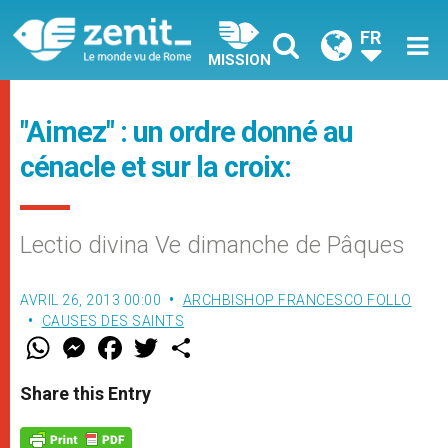
FR
MISSION
"Aimez" : un ordre donné au
cénacle et sur la croix:
Lectio divina Ve dimanche de Pâques
AVRIL 26, 2013 00:00
ARCHBISHOP FRANCESCO FOLLO
CAUSES DES SAINTS
W
M
F
T
S
h
e
a
w
h
a
s
c
i
a
t
s
e
t
r
Share this Entry
s
e
b
t
e
A
n
o
e
p
g
o
r