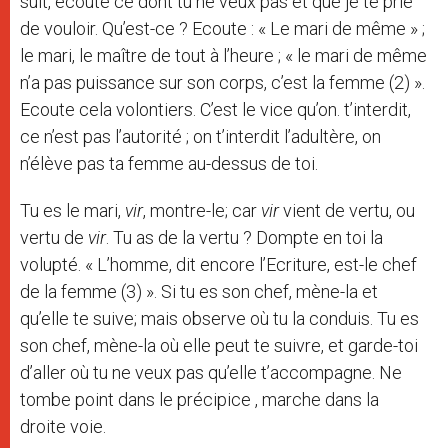
suit, écoute ce dont tu ne veux pas et que je te prie
de vouloir. Qu’est-ce ? Ecoute : « Le mari de même » ;
le mari, le maître de tout à l’heure ; « le mari de même
n’a pas puissance sur son corps, c’est la femme (2) ».
Ecoute cela volontiers. C’est le vice qu’on. t’interdit,
ce n’est pas l’autorité ; on t’interdit l’adultère, on
n’élève pas ta femme au-dessus de toi.
Tu es le mari,
vir
, montre-le; car
vir
vient de vertu, ou
vertu de
vir
. Tu as de la vertu ? Dompte en toi la
volupté. « L’homme, dit encore l’Ecriture, est-le chef
de la femme (3) ». Si tu es son chef, mène-la et
qu’elle te suive; mais observe où tu la conduis. Tu es
son chef, mène-la où elle peut te suivre, et garde-toi
d’aller où tu ne veux pas qu’elle t’accompagne. Ne
tombe point dans le précipice , marche dans la
droite voie.