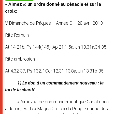
p
e
k
« Aimez »: un ordre donné au cénacle et sur la
r
croix:
V Dimanche de Pâques – Année C – 28 avril 2013
Rite Romain
At 14-21b; Ps 144(145); Ap 21,1-5a; Jn 13,31a.34-35.
Rite ambrosien
At 4,32-37; Ps 132; 1Cor 12,31-13,8a; Jn 13,31b-35
1) Le don d’un commandement nouveau : la
loi de la charité
.
« Aimez » : ce commandement que Christ nous
a donné, est la « Magna Carta » du Peuple qui, né des