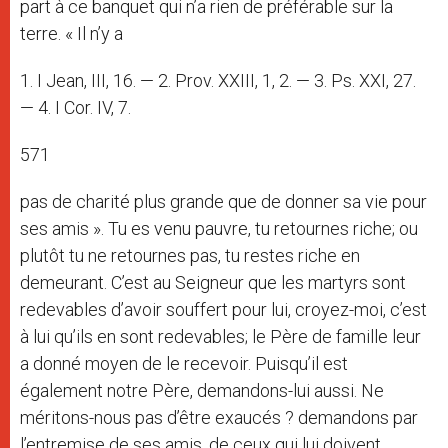
part à ce banquet qui n’a rien de préférable sur la
terre. « Il n’y a
1. I Jean, III, 16. — 2. Prov. XXIII, 1, 2. — 3. Ps. XXI, 27.
— 4. I Cor. IV, 7.
571
pas de charité plus grande que de donner sa vie pour
ses amis ». Tu es venu pauvre, tu retournes riche; ou
plutôt tu ne retournes pas, tu restes riche en
demeurant. C’est au Seigneur que les martyrs sont
redevables d’avoir souffert pour lui, croyez-moi, c’est
à lui qu’ils en sont redevables; le Père de famille leur
a donné moyen de le recevoir. Puisqu’il est
également notre Père, demandons-lui aussi. Ne
méritons-nous pas d’être exaucés ? demandons par
l’entremise de ses amis, de ceux qui lui doivent