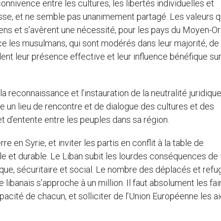
connivence entre les cultures, les libertés individuelles et
hesse, et ne semble pas unanimement partagé. Les valeurs q
ens et s’avèrent une nécessité, pour les pays du Moyen-Ori
 les musulmans, qui sont modérés dans leur majorité, de
ent leur présence effective et leur influence bénéfique sur
 reconnaissance et l’instauration de la neutralité juridique
tre un lieu de rencontre et de dialogue des cultures et des
 et d’entente entre les peuples dans sa région.
re en Syrie, et inviter les partis en conflit à la table de
ble et durable. Le Liban subit les lourdes conséquences de 
mique, sécuritaire et social. Le nombre des déplacés et refu
 libanais s’approche à un million. Il faut absolument les fai
apacité de chacun, et solliciter de l’Union Européenne les a