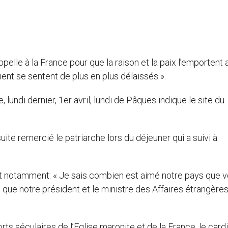
elle à la France pour que la raison et la paix l’emportent 
ent se sentent de plus en plus délaissés ».
lundi dernier, 1er avril, lundi de Pâques indique le site du
ite remercié le patriarche lors du déjeuner qui a suivi à
it notamment: « Je sais combien est aimé notre pays que 
s que notre président et le ministre des Affaires étrangère
ts séculaires de l’Eglise maronite et de la France, le cardi