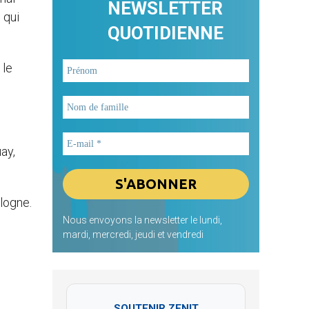
NEWSLETTER
 qui
QUOTIDIENNE
 le
ay,
ologne.
Nous envoyons la newsletter le lundi,
mardi, mercredi, jeudi et vendredi
SOUTENIR ZENIT