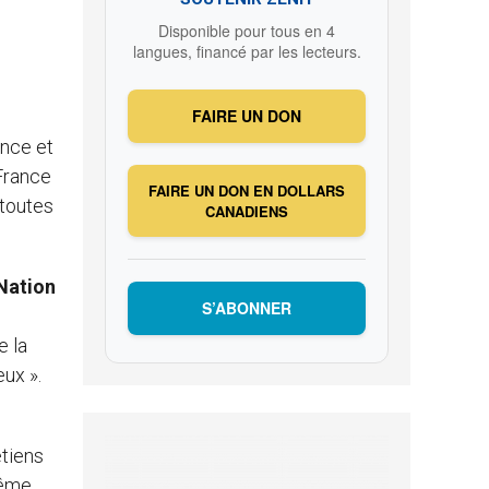
Disponible pour tous en 4
langues, financé par les lecteurs.
FAIRE UN DON
ance et
 France
FAIRE UN DON EN DOLLARS
 toutes
CANADIENS
Nation
S’ABONNER
e la
eux ».
etiens
même,