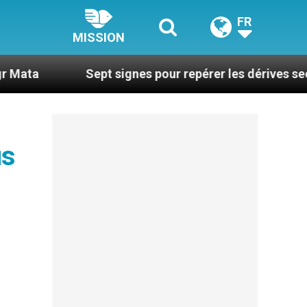
FR
MISSION
Sept signes pour repérer les dérives sectaires du c
us