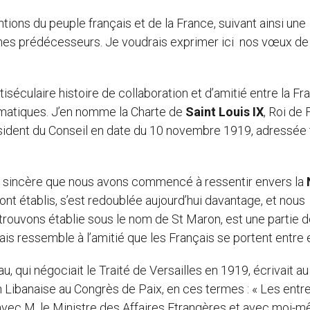
tions du peuple français et de la France, suivant ainsi une
s mes prédécesseurs. Je voudrais exprimer ici nos vœux de
iséculaire histoire de collaboration et d’amitié entre la Fr
omatiques. J’en nomme la Charte de
Saint Louis IX
, Roi de
ésident du Conseil en date du 10 novembre 1919, adressée
itié sincère que nous avons commencé à ressentir envers la
 sont établis, s’est redoublée aujourd’hui davantage, et nous
 trouvons établie sous le nom de St Maron, est une partie d
ais ressemble à l’amitié que les Français se portent entre 
u, qui négociait le Traité de Versailles en 1919, écrivait au
n Libanaise au Congrès de Paix, en ces termes : « Les entr
 avec M. le Ministre des Affaires Etrangères et avec moi-