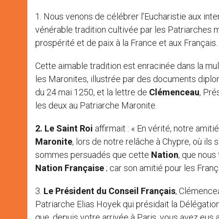
1. Nous venons de célébrer l’Eucharistie aux inten
vénérable tradition cultivée par les Patriarche
prospérité et de paix à la France et aux Français.
Cette aimable tradition est enracinée dans la mult
les Maronites, illustrée par des documents dipl
du 24 mai 1250, et la lettre de
Clémenceau
, Pr
les deux au Patriarche Maronite.
2. Le Saint Roi
affirmait : « En vérité, notre am
Maronite
, lors de notre relâche à Chypre, où ils
sommes persuadés que cette
Nation
, que nous
Nation Française
; car son amitié pour les Franç
3.
Le Président du Conseil Français
, Clémencea
Patriarche Elias Hoyek qui présidait la Délégatio
que, depuis votre arrivée à Paris, vous avez eus