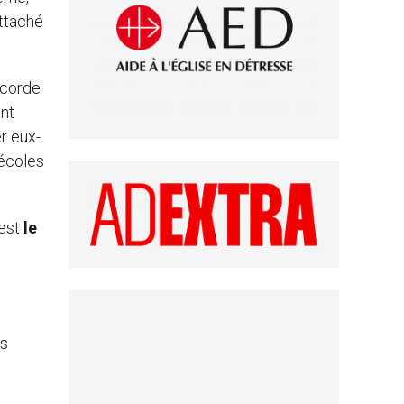
ttaché
ccorde
ont
er eux-
 écoles
est
le
es