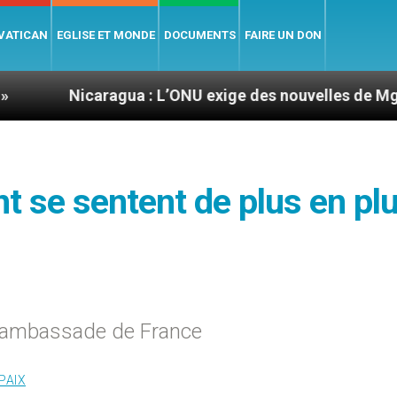
 VATICAN
EGLISE ET MONDE
DOCUMENTS
FAIRE UN DON
aragua : L’ONU exige des nouvelles de Mgr Mata
nt se sentent de plus en pl
 l’ambassade de France
PAIX