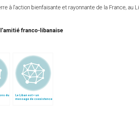
re à l’action bienfaisante et rayonnante de la France, au L
s l’amitié franco-libanaise
ions du
Le Liban est « un
message de coexistence
pacifique », par le
général Aoun