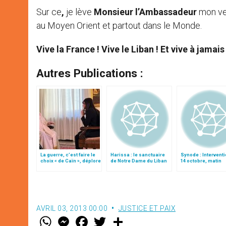
Sur ce
,
je lève
Monsieur l’Ambassadeur
mon ver
au Moyen Orient et partout dans le Monde.
Vive la France ! Vive le Liban ! Et vive à jamai
Autres Publications :
La guerre, c’est faire le
Harissa : le sanctuaire
Synode : Intervent
choix « de Caïn », déplore
de Notre Dame du Liban
14 octobre, matin
le pape François
AVRIL 03, 2013 00:00
JUSTICE ET PAIX
W
M
F
T
S
h
e
a
w
h