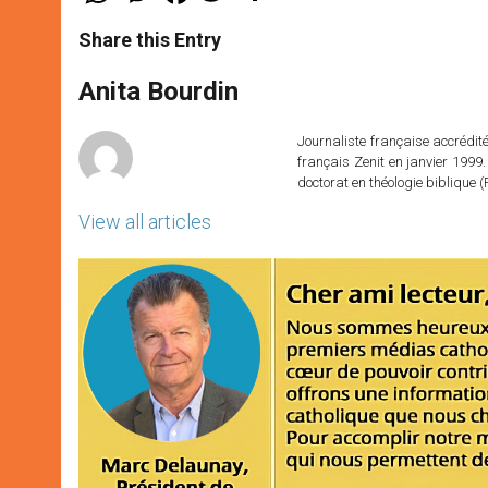
a
s
c
i
a
t
s
e
t
r
Share this Entry
s
e
b
t
e
A
n
o
e
p
g
o
r
Anita Bourdin
p
e
k
r
Journaliste française accréditée
français Zenit en janvier 1999.
doctorat en théologie bibliqu
View all articles