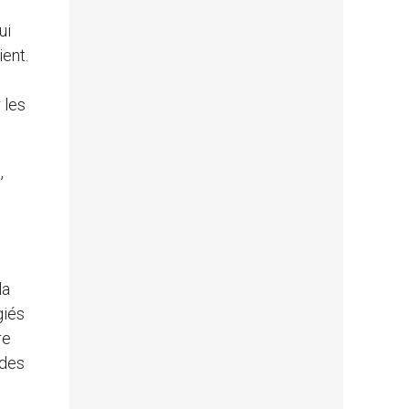
ui
ent.
 les
,
la
giés
re
ides