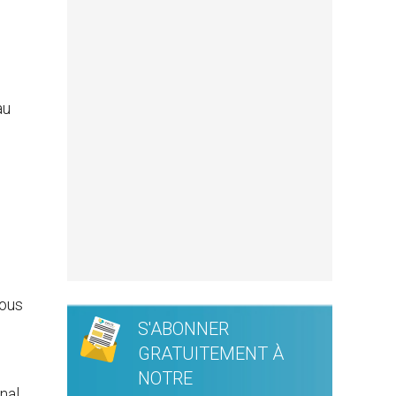
au
vous
S'ABONNER
s
GRATUITEMENT À
NOTRE
nal