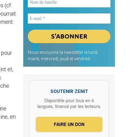
 (cf.
ourrait
tement
, pour
Nous envoyons la newsletter le lundi,
mardi, mercredi, jeudi et vendredi
nt et,
s
oche
SOUTENIR ZENIT
Disponible pour tous en 4
langues, financé par les lecteurs.
une
ine, en
FAIRE UN DON