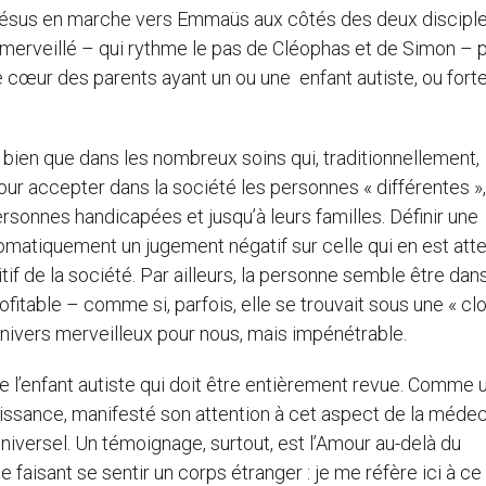
e Jésus en marche vers Emmaüs aux côtés des deux disciples
émerveillé – qui rythme le pas de Cléophas et de Simon – p
e cœur des parents ayant un ou une enfant autiste, ou for
, bien que dans les nombreux soins qui, traditionnellement,
pour accepter dans la société les personnes « différentes »
sonnes handicapées et jusqu’à leurs familles. Définir une
tiquement un jugement négatif sur celle qui en est attei
if de la société. Par ailleurs, la personne semble être dan
fitable – comme si, parfois, elle se trouvait sous une « cl
n univers merveilleux pour nous, mais impénétrable.
de l’enfant autiste qui doit être entièrement revue. Comme 
 naissance, manifesté son attention à cet aspect de la médec
iversel. Un témoignage, surtout, est l’Amour au-delà du
e faisant se sentir un corps étranger : je me réfère ici à ce