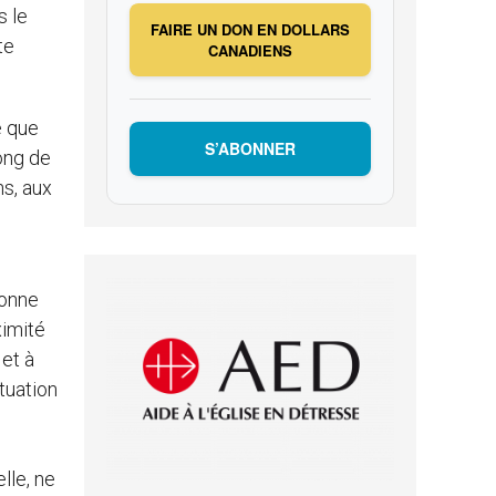
s le
FAIRE UN DON EN DOLLARS
te
CANADIENS
é que
S’ABONNER
ong de
ns, aux
sonne
ximité
 et à
tuation
lle, ne