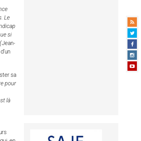
ance
s. Le
andicap
que si
(
Jean-
 d’un
ster sa
re pour
st là
urs
qui, en