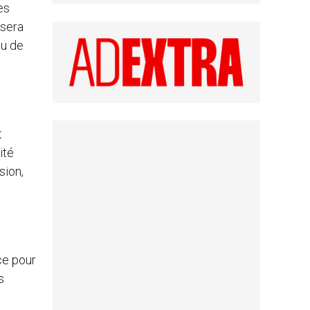
es
 sera
tu de
t
ité
sion,
ce pour
s