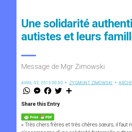
Une solidarité authen
autistes et leurs famil
Message de Mgr Zimowski
AVRIL 02, 2013 00:00
ZYGMUNT ZIMOWSKI
ARCHI
W
M
F
T
S
h
e
a
w
h
a
s
c
i
a
t
s
e
t
r
Share this Entry
s
e
b
t
e
A
n
o
e
p
g
o
r
p
e
k
« Très chers frères et très chères sœurs, il faut 
r