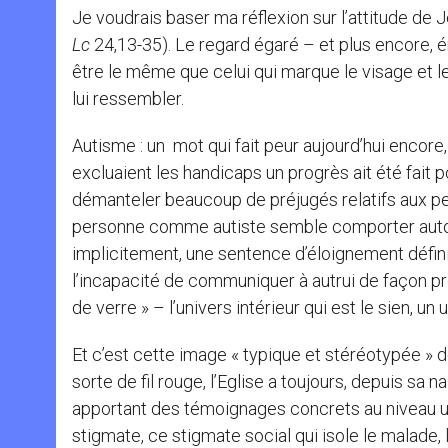
Je voudrais baser ma réflexion sur l’attitude d
Lc
24,13-35). Le regard égaré – et plus encore, 
être le même que celui qui marque le visage et l
lui ressembler.
Autisme : un mot qui fait peur aujourd’hui encore
excluaient les handicaps un progrès ait été fait 
démanteler beaucoup de préjugés relatifs aux per
personne comme autiste semble comporter automa
implicitement, une sentence d’éloignement définit
l’incapacité de communiquer à autrui de façon pro
de verre » – l’univers intérieur qui est le sien, u
Et c’est cette image « typique et stéréotypée » 
sorte de fil rouge, l’Eglise a toujours, depuis sa
apportant des témoignages concrets au niveau un
stigmate, ce stigmate social qui isole le malade, l