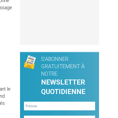
sonne
essage
S'ABONNER
GRATUITEMENT À
NOTRE
NEWSLETTER
ant le
QUOTIDIENNE
end
tés