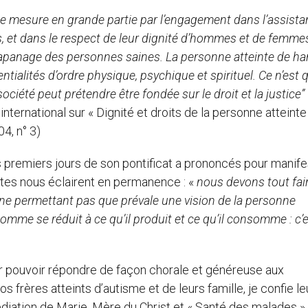
se mesure en grande partie par l’engagement dans l’assist
s, et dans le respect de leur dignité d’hommes et de femme
’apanage des personnes saines. La personne atteinte de h
entialités d’ordre physique, psychique et spirituel. Ce n’est 
ciété peut prétendre être fondée sur le droit et la justice” 
ternational sur « Dignité et droits de la personne atteinte
04, n° 3)
 premiers jours de son pontificat a prononcés pour manife
tes nous éclairent en permanence : «
nous devons tout fai
n ne permettant pas que prévale une vision de la personne
mme se réduit à ce qu’il produit et ce qu’il consomme : c’e
ur pouvoir répondre de façon chorale et généreuse aux
frères atteints d’autisme et de leurs famille, je confie le
édiation de Marie, Mère du Christ et « Santé des malades » 