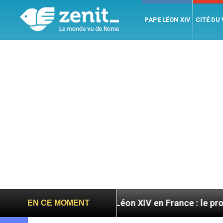
PAPE LÉON XIV
CITÉ DU
toires
Léon XIV en France : le programme détail
EN CE MOMENT