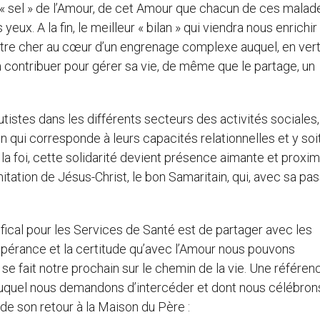
du « sel » de l’Amour, de cet Amour que chacun de ces malad
ux. A la fin, le meilleur « bilan » qui viendra nous enrichir
un être cher au cœur d’un engrenage complexe auquel, en ver
 contribuer pour gérer sa vie, de même que le partage, un
 autistes dans les différents secteurs des activités sociales,
n qui corresponde à leurs capacités relationnelles et y soi
 la foi, cette solidarité devient présence aimante et proxim
mitation de Jésus-Christ, le bon Samaritain, qui, avec sa pas
tifical pour les Services de Santé est de partager avec les
espérance et la certitude qu’avec l’Amour nous pouvons
 se fait notre prochain sur le chemin de la vie. Une référen
, auquel nous demandons d’intercéder et dont nous célébron
de son retour à la Maison du Père :