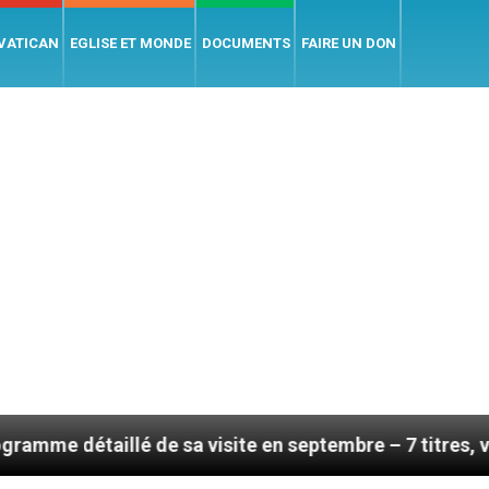
 VATICAN
EGLISE ET MONDE
DOCUMENTS
FAIRE UN DON
lé de sa visite en septembre – 7 titres, vendredi 7 aoû