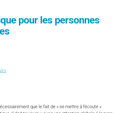
tique pour les personnes
les
VES
nécessairement que le fait de « se mettre à l’écoute »