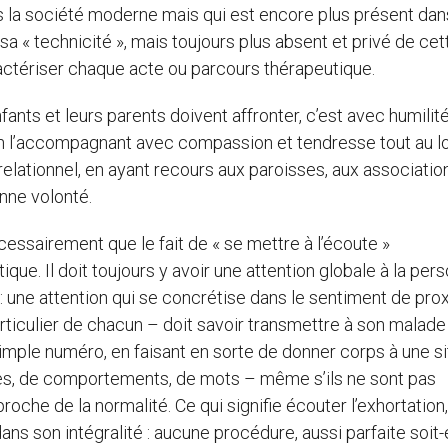
s la société moderne mais qui est encore plus présent dan
a « technicité », mais toujours plus absent et privé de cet
ractériser chaque acte ou parcours thérapeutique.
ants et leurs parents doivent affronter, c’est avec humilit
t, en l’accompagnant avec compassion et tendresse tout au l
elationnel, en ayant recours aux paroisses, aux associatio
nne volonté.
cessairement que le fait de « se mettre à l’écoute »
que. Il doit toujours y avoir une attention globale à la per
 : une attention qui se concrétise dans le sentiment de pro
rticulier de chacun – doit savoir transmettre à son malade
 simple numéro, en faisant en sorte de donner corps à une si
tes, de comportements, de mots – même s’ils ne sont pas
oche de la normalité. Ce qui signifie écouter l’exhortation,
ns son intégralité : aucune procédure, aussi parfaite soit-e