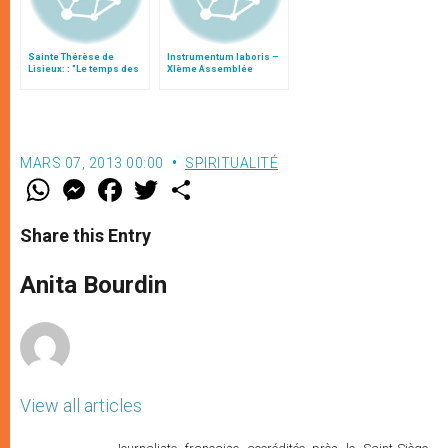
Sainte Thérèse de
Instrumentum laboris –
Lisieux: : "Le temps des
XIème Assemblée
travaux et des
Générale Ordinaire du
conquêtes"
Synode des Évêques
MARS 07, 2013 00:00
SPIRITUALITÉ
W
M
F
T
S
h
e
a
w
h
a
s
c
i
a
t
s
e
t
r
Share this Entry
s
e
b
t
e
A
n
o
e
p
g
o
r
Anita Bourdin
p
e
k
r
View all articles