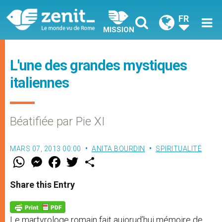
FR
MISSION
L'une des grandes mystiques
italiennes
Béatifiée par Pie XI
MARS 07, 2013 00:00
ANITA BOURDIN
SPIRITUALITÉ
W
M
F
T
S
h
e
a
w
h
a
s
c
i
a
t
s
e
t
r
Share this Entry
s
e
b
t
e
A
n
o
e
p
g
o
r
p
e
k
Le martyrologe romain fait aujorud’hui mémoire de
r