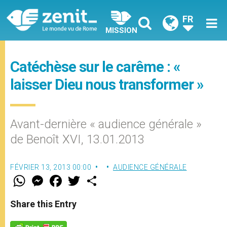
FR
MISSION
Catéchèse sur le carême : «
laisser Dieu nous transformer »
Avant-dernière « audience générale »
de Benoît XVI, 13.01.2013
FÉVRIER 13, 2013 00:00
AUDIENCE GÉNÉRALE
W
M
F
T
S
h
e
a
w
h
a
s
c
i
a
t
s
e
t
r
Share this Entry
s
e
b
t
e
A
n
o
e
p
g
o
r