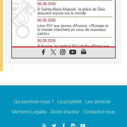
06.08.2026
À Sainte-Marie-Majeure, la grâce de Dieu
descend encore sur le monde
06.08.2026
Léon XIV aux jeunes d'Assise: «l'Europe et
le monde cherchent en vous de nouveaux
saints»
06.08.2026
À Assise, le cardinal Pizzaballa affirme que
«les chrétiens veulent la paix»
06.08.2026
Au Mexique, le cardinal Parolin invite à être
aux côtés des marginalisées
06.08.2026
À Assise, le Pape invite les jeunes à
«construire la civilisation de l'amour»
05.08.2026
La visite du Pape en Argentine portera «un
message de paix et de dignité humaine»
Qui sommes-nous ?
La propriété
Les services
05.08.2026
Mentions Legales
Droits d’auteur
Contactez-nous
«La visite du Pape en Uruguay renforcera
l'espérance» affirme Mgr Tróccoli
05.08.2026