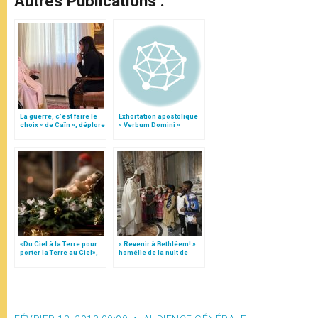
Autres Publications :
La guerre, c’est faire le
Exhortation apostolique
choix « de Caïn », déplore
« Verbum Domini »
le pape François
«Du Ciel à la Terre pour
« Revenir à Bethléem! »:
porter la Terre au Ciel»,
homélie de la nuit de
par Mgr Francesco Follo
Noël (texte complet)