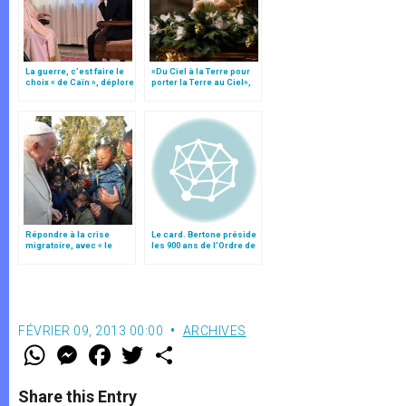
La guerre, c’est faire le
«Du Ciel à la Terre pour
choix « de Caïn », déplore
porter la Terre au Ciel»,
le pape François
par Mgr Francesco Follo
Répondre à la crise
Le card. Bertone préside
migratoire, avec « le
les 900 ans de l'Ordre de
style de l’humanité »!
Malte
(texte complet)
FÉVRIER 09, 2013 00:00
ARCHIVES
W
M
F
T
S
h
e
a
w
h
a
s
c
i
a
t
s
e
t
r
Share this Entry
s
e
b
t
e