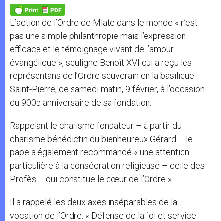
A
n
o
e
p
g
o
r
p
e
k
L’action de l’Ordre de Mlate dans le monde « n’est
r
pas une simple philanthropie mais l’expression
efficace et le témoignage vivant de l’amour
évangélique », souligne Benoît XVI qui a reçu les
représentans de l’Ordre souverain en la basilique
Saint-Pierre, ce samedi matin, 9 février, à l’occasion
du 900e anniversaire de sa fondation.
Rappelant le charisme fondateur – à partir du
charisme bénédictin du bienheureux Gérard – le
pape a également recommandé « une attention
particulière à la consécration religieuse – celle des
Profès – qui constitue le cœur de l’Ordre ».
Il a rappelé les deux axes inséparables de la
vocation de l’Ordre: « Défense de la foi et service