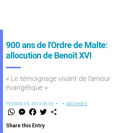
900 ans de l'Ordre de Malte:
allocution de Benoît XVI
« Le témoignage vivant de l’amour
évangélique »
FÉVRIER 09, 2013 00:00
ARCHIVES
W
M
F
T
S
h
e
a
w
h
a
s
c
i
a
t
s
e
t
r
Share this Entry
s
e
b
t
e