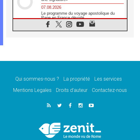
07.08.2026
Le programme du voyage apostolique du
Pape en France dévoilé
07.08.2026
1ère Conférence continentale sur l'éducation
catholique en Afrique
07.08.2026
Un logo symbolique pour la venue du Pape
en France
07.08.2026
Cardinal Rossi: «La venue du Pape Léon en
Argentine est un hommage à François»
Qui sommes-nous ?
La propriété
Les services
07.08.2026
Hiroshima et Nagasaki, 81 ans après,
Mentions Legales
Droits d’auteur
Contactez-nous
lancement des «dix jours de prière pour la
paix»
06.08.2026
Préparatifs des JMJ 2027 à Séoul: «c'est
passionnant et l'impatience est immense!»
06.08.2026
Chrétiens et confucéens: respect et sagesse
pour relever les «défis urgents»