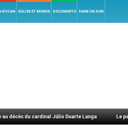
 VATICAN
EGLISE ET MONDE
DOCUMENTS
FAIRE UN DON
rdinal Júlio Duarte Langa
Le pape Léon XIV év