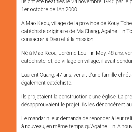
Ils ont été béatifiés le 24 novembre 1946 par le p
1er octobre de l’An 2000.
A Mao Keou, village de la province de Kouy Tcheo
catéchiste originaire de Ma Chang, Agathe Lin Tc
consacrer à Dieu et à la mission.
Né à Mao Keou, Jérôme Lou Tin Mey, 48 ans, venait
catéchiste, et, de village en village, il avait cond
Laurent Ouang, 47 ans, venait d’une famille chrétie
également catéchiste.
Ils projetaient la construction d’une église. La p
désapprouvaient le projet. Ils les dénoncèrent a
Le mandarin leur demanda de renoncer à leur relig
à nouveau, en même temps qu’Agathe Lin. A nouvea