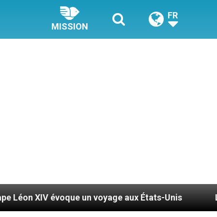
FR
MISSION
oque un voyage aux États-Unis
Le pape Léon XI