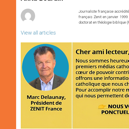
p
e
k
r
Journaliste française accréditée
français Zenit en janvier 1999.
doctorat en théologie bibliqu
View all articles