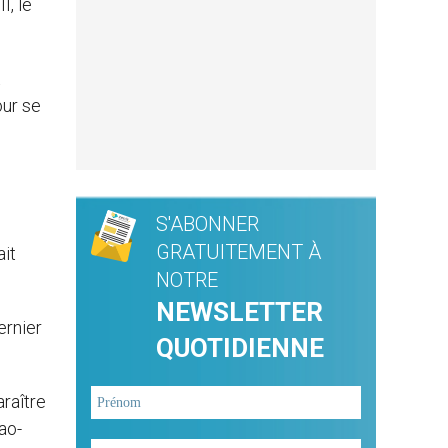
I, le
t
our se
S'ABONNER
GRATUITEMENT À
ait
NOTRE
NEWSLETTER
ernier
QUOTIDIENNE
araître
ao-