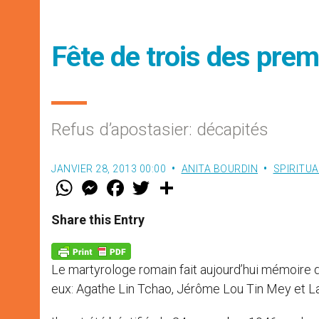
Fête de trois des prem
Refus d’apostasier: décapités
JANVIER 28, 2013 00:00
ANITA BOURDIN
SPIRITUA
W
M
F
T
S
h
e
a
w
h
a
s
c
i
a
t
s
e
t
r
Share this Entry
s
e
b
t
e
A
n
o
e
p
g
o
r
p
e
k
Le martyrologe romain fait aujourd’hui mémoire 
r
eux: Agathe Lin Tchao, Jérôme Lou Tin Mey et L