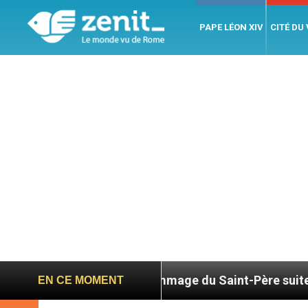
PAPE LÉON XIV
CITÉ DU
6
Hommage du Saint-Père suite au décès du ca
EN CE MOMENT