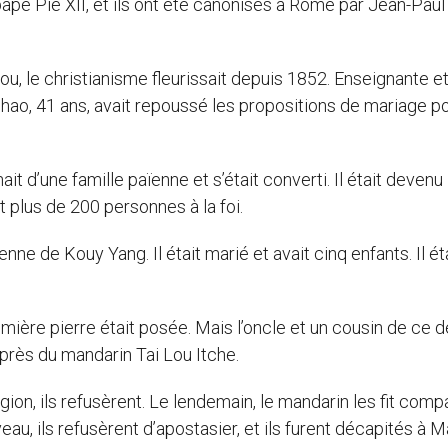
ape Pie XII, et ils ont été canonisés à Rome par Jean-Paul I
u, le christianisme fleurissait depuis 1852. Enseignante e
hao, 41 ans, avait repoussé les propositions de mariage p
 d’une famille païenne et s’était converti. Il était devenu
uit plus de 200 personnes à la foi.
nne de Kouy Yang. Il était marié et avait cinq enfants. Il ét
remière pierre était posée. Mais l’oncle et un cousin de ce d
uprès du mandarin Tai Lou Itche.
ion, ils refusèrent. Le lendemain, le mandarin les fit comp
u, ils refusèrent d’apostasier, et ils furent décapités à M