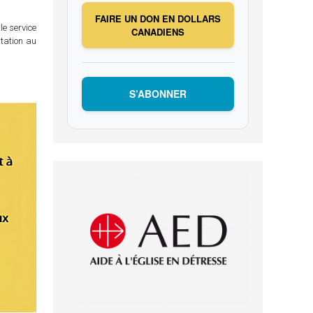
FAIRE UN DON EN DOLLARS
le service
CANADIENS
itation au
S’ABONNER