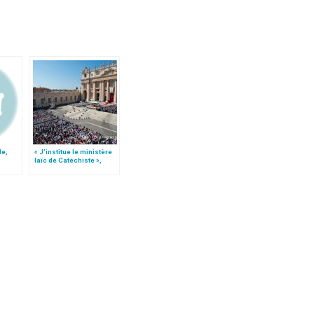
de,
« J’institue le ministère
laïc de Catéchiste »,
motu proprio du pape
François (texte complet)