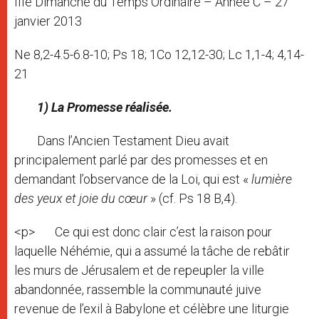
IIIe Dimanche du Temps Ordinaire – Année C – 27
janvier 2013
Ne 8,2-4.5-6.8-10; Ps 18; 1Co 12,12-30; Lc 1,1-4; 4,14-
21
1) La Promesse réalisée.
Dans l’Ancien Testament Dieu avait
principalement parlé par des promesses et en
demandant l’observance de la Loi, qui est «
lumière
des yeux et joie du cœur
» (cf. Ps 18 B,4).
<p> Ce qui est donc clair c’est la raison pour
laquelle Néhémie, qui a assumé la tâche de rebâtir
les murs de Jérusalem et de repeupler la ville
abandonnée, rassemble la communauté juive
revenue de l’exil à Babylone et célèbre une liturgie