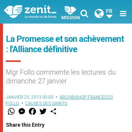
FR
MISSION
La Promesse et son achèvement
: l'Alliance définitive
Mgr Follo commente les lectures du
dimanche 27 janvier
JANVIER 25, 2013 00:00
ARCHBISHOP FRANCESCO
FOLLO
CAUSES DES SAINTS
W
M
F
T
S
h
e
a
w
h
a
s
c
i
a
t
s
e
t
r
Share this Entry
s
e
b
t
e