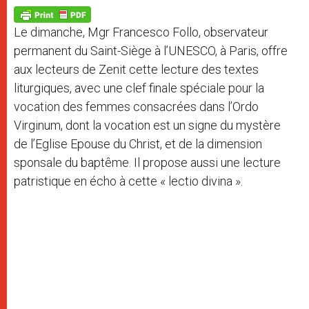
A
n
o
e
p
g
o
r
p
e
k
Le dimanche, Mgr Francesco Follo, observateur
r
permanent du Saint-Siège à l’UNESCO, à Paris, offre
aux lecteurs de Zenit cette lecture des textes
liturgiques, avec une clef finale spéciale pour la
vocation des femmes consacrées dans l’Ordo
Virginum, dont la vocation est un signe du mystère
de l’Eglise Epouse du Christ, et de la dimension
sponsale du baptême. Il propose aussi une lecture
patristique en écho à cette « lectio divina ».