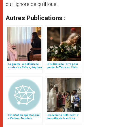
ou il ignore ce qu’il loue.
Autres Publications :
La guerre, c’est faire le
«Du Ciel à la Terre pour
choix « de Caïn », déplore
porter la Terre au Ciel»,
le pape François
par Mgr Francesco Follo
Exhortation apostolique
« Revenir à Bethléem! »:
« Verbum Domini »
homélie de la nuit de
Noël (texte complet)