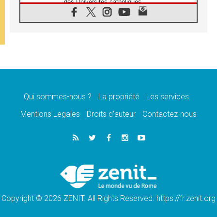
des Universités catholiques
08.08.2026
Signis 2026, donner la parole aux religieuses
catholiques
08.08.2026
Au Bangladesh, l'Église accompagne les
Dalits sur le chemin de la dignité
07.08.2026
Philippines: le vicariat apostolique de
Calapan devient un diocèse
Qui sommes-nous ?
La propriété
Les services
07.08.2026
Congo-Brazzaville: le 15 août, entre solennité
Mentions Legales
Droits d’auteur
Contactez-nous
de l'Assomption et mémoire nationale
07.08.2026
«La paix commence par l'empathie» estime
le cardinal Parolin
07.08.2026
En Colombie, «la paix ne s'achète pas avec
une signature»
Copyright © 2026 ZENIT. All Rights Reserved. https://fr.zenit.org