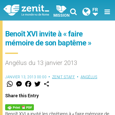
FR
MISSION
Benoît XVI invite à « faire
mémoire de son baptême »
Angélus du 13 janvier 2013
JANVIER 13, 2013 00:00
ZENIT STAFF
ANGÉLUS
W
M
F
T
S
h
e
a
w
h
a
s
c
i
a
t
s
e
t
r
Share this Entry
s
e
b
t
e
A
n
o
e
p
g
o
r
p
e
k
Benoît XVI a invité les chrétiens à « faire mémoire de
r