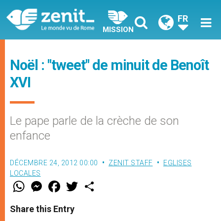
FR
MISSION
Noël : "tweet" de minuit de Benoît
XVI
Le pape parle de la crèche de son
enfance
DÉCEMBRE 24, 2012 00:00
ZENIT STAFF
EGLISES
LOCALES
W
M
F
T
S
h
e
a
w
h
a
s
c
i
a
t
s
e
t
r
Share this Entry
s
e
b
t
e