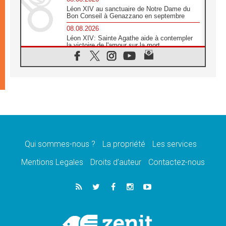
Léon XIV au sanctuaire de Notre Dame du
Bon Conseil à Genazzano en septembre
08.08.2026
Léon XIV: Sainte Agathe aide à contempler
la victoire de l'amour sur la mort
08.08.2026
«Relancer l'empathie», le projet Triennal d'art
des Universités catholiques
08.08.2026
Signis 2026, donner la parole aux religieuses
catholiques
08.08.2026
Au Bangladesh, l'Église accompagne les
Dalits sur le chemin de la dignité
Qui sommes-nous ?
La propriété
Les services
07.08.2026
Philippines: le vicariat apostolique de
Mentions Legales
Droits d’auteur
Contactez-nous
Calapan devient un diocèse
07.08.2026
Congo-Brazzaville: le 15 août, entre solennité
de l'Assomption et mémoire nationale
07.08.2026
«La paix commence par l'empathie» estime
le cardinal Parolin