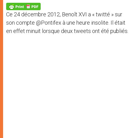
A
n
o
e
p
g
o
r
p
e
k
Ce 24 décembre 2012, Benoît XVI a « twitté » sur
r
son compte @Pontifex à une heure insolite. Il était
en effet minuit lorsque deux tweets ont été publiés.