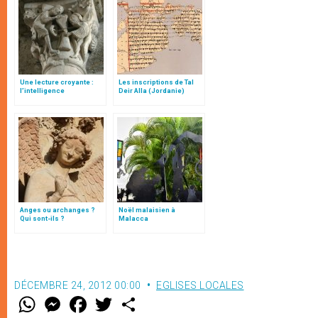
Une lecture croyante :
Les inscriptions de Tal
l’intelligence
Deir Alla (Jordanie)
typologique des deux
Testaments
Anges ou archanges ?
Noël malaisien à
Qui sont-ils ?
Malacca
DÉCEMBRE 24, 2012 00:00
EGLISES LOCALES
W
M
F
T
S
h
e
a
w
h