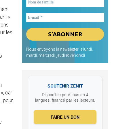
inent
ter
! »
oyons
sur les
Nous envoyons la newsletter le lundi,
s
mardi, mercredi, jeudi et vendredi
n
SOUTENIR ZENIT
», car
Disponible pour tous en 4
langues, financé par les lecteurs.
,… pour
FAIRE UN DON
e