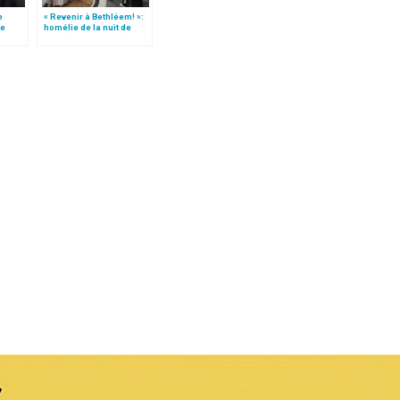
e
« Revenir à Bethléem! »:
le
homélie de la nuit de
 »!
Noël (texte complet)