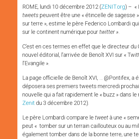
ROME, lundi 10 décembre 2012 (
ZENIT.org
) – «
tweets
peuvent être une « étincelle de sagesse »
sur terre », estime le père Federico Lombardi qu
sur le continent numérique pour
twitter »
.
C’est en ces termes en effet que le directeur du
nouvel éditorial, l’arrivée de Benoît XVI sur « Tw
l’Evangile ».
La page officielle de Benoît XVI, … @Pontifex, a 
déposera ses premiers tweets mercredi prochain
nouvelle qui a fait rapidement le « buzz » dans le
Zenit
du 3 décembre 2012).
Le père Lombardi compare le
tweet
à une « sem
peut « tomber sur un terrain caillouteux ou au mil
également tomber dans de la bonne terre, une terre