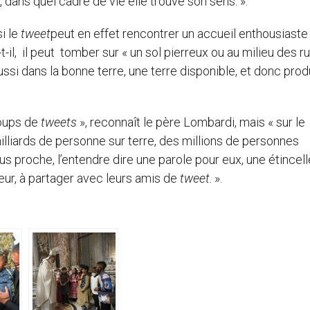
a, dans quel cadre de vie elle trouve son sens. ».
i le
tweet
peut en effet rencontrer un accueil enthousiaste
-il, il peut tomber sur « un sol pierreux ou au milieu des r
ssi dans la bonne terre, une terre disponible, et donc prod
coups de
tweets
», reconnaît le père Lombardi, mais « sur le
milliards de personne sur terre, des millions de personnes
lus proche, l’entendre dire une parole pour eux, une étincel
œur, à partager avec leurs amis de
tweet
. ».