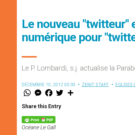
Le nouveau "twitteur" e
numérique pour "twitte
Le P. Lombardi, s.j. actualise la Par
DÉCEMBRE 10, 2012 00:00
ZENIT STAFF
EGLISES
W
M
F
T
S
h
e
a
w
h
a
s
c
i
a
t
s
e
t
r
Share this Entry
s
e
b
t
e
A
n
o
e
p
g
o
r
p
e
k
Océane Le Gall
r