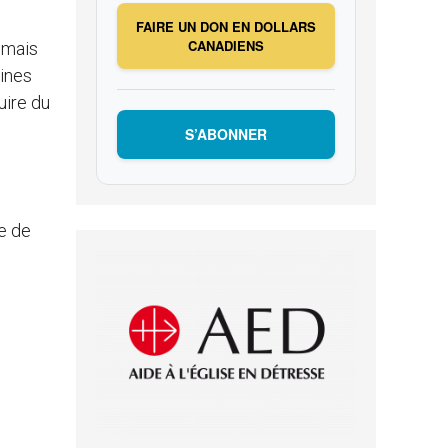
FAIRE UN DON EN DOLLARS
CANADIENS
 mais
uines
uire du
S’ABONNER
le de