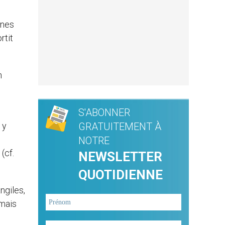
nnes
rtit
n
S'ABONNER
 y
GRATUITEMENT À
NOTRE
(cf.
NEWSLETTER
QUOTIDIENNE
ngiles,
 mais