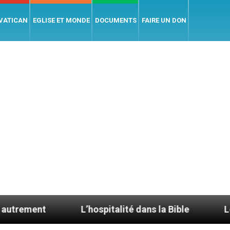
 VATICAN
EGLISE ET MONDE
DOCUMENTS
FAIRE UN DON
L’hospitalité dans la Bible
Le cardinal Ave