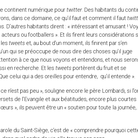
 le continent numérique pour
twitter
. Des habitants du cont
savons, dans ce domaine, ce qu’il faut et comment il faut
twit
os. D’autres habitants dirent : « intéressant et amusant ! V
, acteurs ou footballers ». Et ils firent leurs considérations 
 les
tweets
et, au bout d’un moment, ils finirent par s’en
elqu’un qui se préoccupe de nous dire des choses qu’il juge
tention à ce que nous voyons et entendons, et nous seron
ssi en recherche. Et les
tweets
portèrent du fruit et se
 Que celui qui a des oreilles pour entendre, qu’il entende ».
ce n’est pas peu », souligne encore le père Lombardi, si l’o
ets de l’Evangile et aux béatitudes, encore plus courtes 
 cœurs », ils peuvent être un « soutien pour toute la journée
-parole du Saint-Siège, c’est de « comprendre pourquoi cett