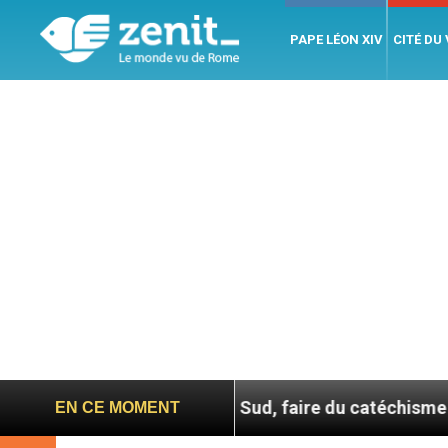
PAPE LÉON XIV
CITÉ DU
En Corée du Sud, faire du catéchisme autrement
EN CE MOMENT