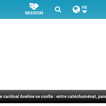
FR
MISSION
line se confie : entre catéchuménat, paix et défis migr