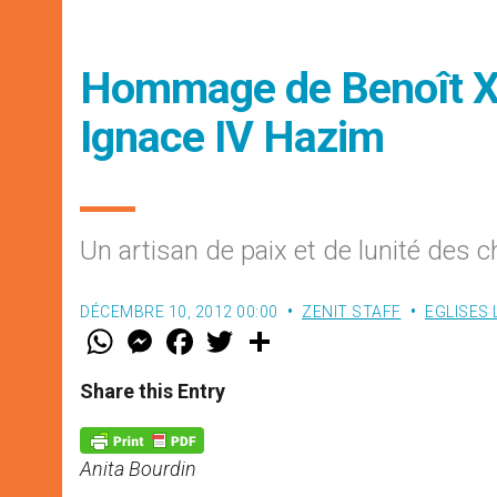
Hommage de Benoît XV
Ignace IV Hazim
Un artisan de paix et de lunité des c
DÉCEMBRE 10, 2012 00:00
ZENIT STAFF
EGLISES
W
M
F
T
S
h
e
a
w
h
a
s
c
i
a
t
s
e
t
r
Share this Entry
s
e
b
t
e
A
n
o
e
p
g
o
r
p
e
k
Anita Bourdin
r