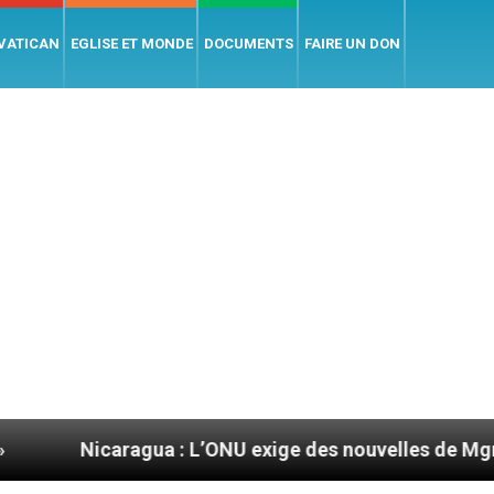
 VATICAN
EGLISE ET MONDE
DOCUMENTS
FAIRE UN DON
ragua : L’ONU exige des nouvelles de Mgr Mata