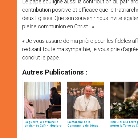
Le pape souligne aussi la contribution du patriarc
contribution positive et efficace que le Patria
deux Églises. Que son souvenir nous invite égale
pleine communion en Christ ! »
« Je vous assure de ma prière pour les fidèles aff
redisant toute ma sympathie, je vous prie d’agrée
conclut le pape.
Autres Publications :
La guerre, c’est faire le
La marche de la
«Du Ciel à la Terre
choix « de Caïn », déplore
Compagnie de Jésus,
porter la Terre au C
le pape François
pour la consolation du
par Mgr Francesco 
monde