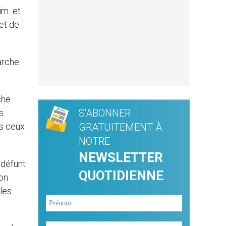
zim et
 et de
arche
che
S'ABONNER
s
us ceux
GRATUITEMENT À
NOTRE
NEWSLETTER
 défunt
QUOTIDIENNE
ion
 les