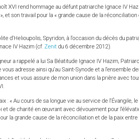
oît XVI rend hommage au défunt patriarche Ignace IV Ha
, et son travail pour la « grande cause de la réconciliation
ite d’Helioupolis, Spyridon, à l’occasion du décès du patri
gnace IV Hazim (cf.
Zenit
du 6 décembre 2012).
gneur a rappelé a lui Sa Béatitude Ignace IV Hazim, Patriar
Je vous adresse ainsi qu’au Saint-Synode et a l’ensemble de
ances et vous assure de mon union dans la prière avec to
I.
x : « Au cours de sa longue vie au service de l’Évangile, le
oi et de charité en œuvrant avec dévouement pour l’élévat
 pour la grande cause de la réconciliation et de la paix entre