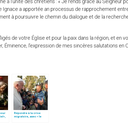
he à l’unité des chrétiens : « Je rends grâce au Seigneur po
rche Ignace a apportée an processus de rapprochement entr
ment à poursuivre le chemin du dialogue et de la recherche
ligés de votre Église et pour la paix dans la région, et en v
r, Éminence, l’expression de mes sincères salutations en Ch
 pour
Répondre à la crise
iel»,
migratoire, avec « le
Follo
style de l’humanité »!
(texte complet)