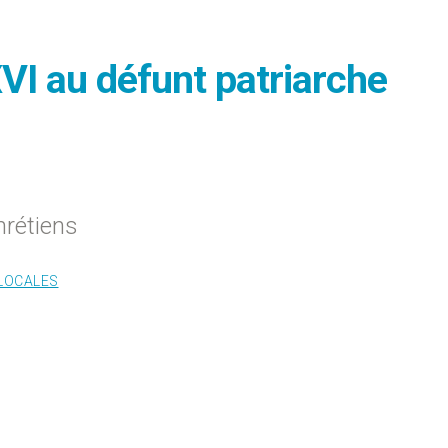
I au défunt patriarche
hrétiens
 LOCALES