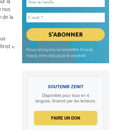
ur la
e nos
 de la
ous
rist »,
Nous envoyons la newsletter le lundi,
mardi, mercredi, jeudi et vendredi
SOUTENIR ZENIT
Disponible pour tous en 4
langues, financé par les lecteurs.
FAIRE UN DON