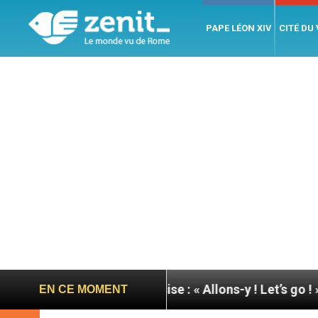
PAPE LÉON XIV
CITÉ DU
e du pape à Assise : « Allons-y ! Let’s go ! »
Nica
EN CE MOMENT