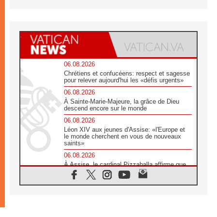
06.08.2026
Chrétiens et confucéens: respect et sagesse
pour relever aujourd'hui les «défis urgents»
06.08.2026
À Sainte-Marie-Majeure, la grâce de Dieu
descend encore sur le monde
06.08.2026
Léon XIV aux jeunes d'Assise: «l'Europe et
le monde cherchent en vous de nouveaux
saints»
06.08.2026
À Assise, le cardinal Pizzaballa affirme que
«les chrétiens veulent la paix»
06.08.2026
Au Mexique, le cardinal Parolin invite à être
aux côtés des marginalisées
06.08.2026