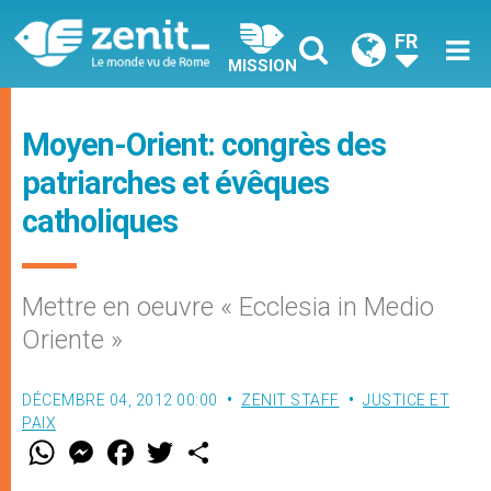
FR
MISSION
Moyen-Orient: congrès des
patriarches et évêques
catholiques
Mettre en oeuvre « Ecclesia in Medio
Oriente »
DÉCEMBRE 04, 2012 00:00
ZENIT STAFF
JUSTICE ET
PAIX
W
M
F
T
S
h
e
a
w
h
a
s
c
i
a