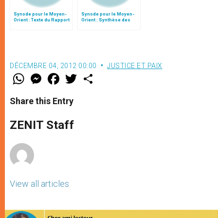
Synode pour le Moyen-
Synode pour le Moyen-
Orient : Texte du Rapport
Orient : Synthèse des
après le débat général
interventions du 11
octobre
DÉCEMBRE 04, 2012 00:00
JUSTICE ET PAIX
W
M
F
T
S
h
e
a
w
h
a
s
c
i
a
t
s
e
t
r
Share this Entry
s
e
b
t
e
A
n
o
e
p
g
o
r
ZENIT Staff
p
e
k
r
View all articles