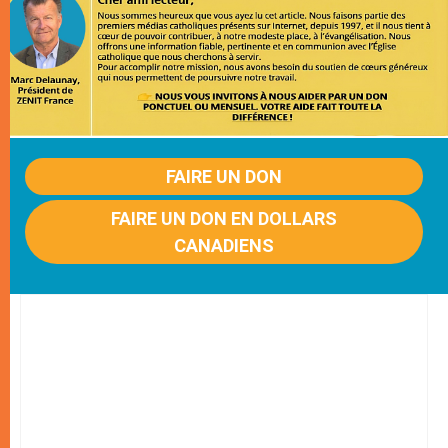
FAIRE UN DON
FAIRE UN DON EN DOLLARS
CANADIENS