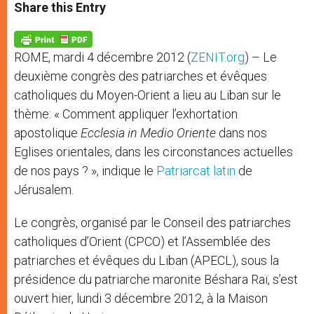
t
s
e
t
r
Share this Entry
s
e
b
t
e
A
n
o
e
p
g
o
r
p
e
k
ROME, mardi 4 décembre 2012 (
ZENIT.org
) – Le
r
deuxième congrès des patriarches et évêques
catholiques du Moyen-Orient a lieu au Liban sur le
thème: « Comment appliquer l’exhortation
apostolique
Ecclesia in Medio Oriente
dans nos
Eglises orientales, dans les circonstances actuelles
de nos pays ? », indique le
Patriarcat latin
de
Jérusalem.
Le congrès, organisé par le Conseil des patriarches
catholiques d’Orient (CPCO) et l’Assemblée des
patriarches et évêques du Liban (APECL), sous la
présidence du patriarche maronite Béshara Raï, s’est
ouvert hier, lundi 3 décembre 2012, à la Maison