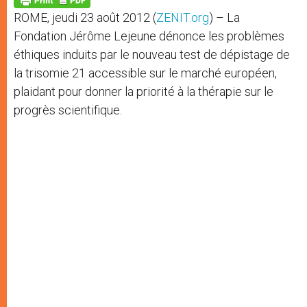
p
e
k
ROME, jeudi 23 août 2012 (
ZENIT.org
) – La
r
Fondation Jérôme Lejeune dénonce les problèmes
éthiques induits par le nouveau test de dépistage de
la trisomie 21 accessible sur le marché européen,
plaidant pour donner la priorité à la thérapie sur le
progrès scientifique.