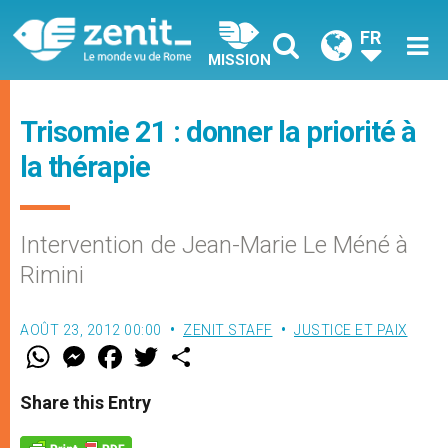
FR
MISSION
Trisomie 21 : donner la priorité à
la thérapie
Intervention de Jean-Marie Le Méné à
Rimini
AOÛT 23, 2012 00:00
ZENIT STAFF
JUSTICE ET PAIX
W
M
F
T
S
h
e
a
w
h
a
s
c
i
a
t
s
e
t
r
Share this Entry
s
e
b
t
e
A
n
o
e
p
g
o
r