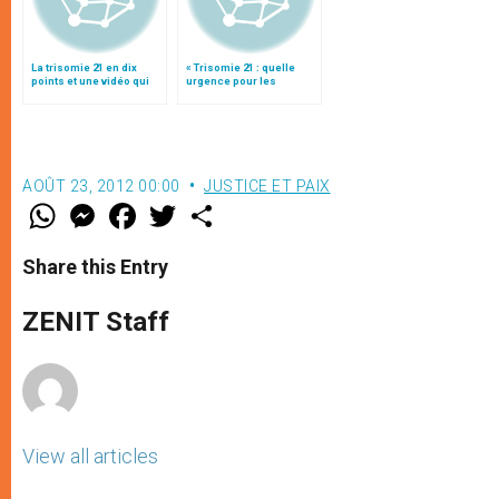
La trisomie 21 en dix
« Trisomie 21 : quelle
points et une vidéo qui
urgence pour les
rassure les mamans et
politiques ? »
fait le buzz
AOÛT 23, 2012 00:00
JUSTICE ET PAIX
W
M
F
T
S
h
e
a
w
h
a
s
c
i
a
t
s
e
t
r
Share this Entry
s
e
b
t
e
A
n
o
e
p
g
o
r
ZENIT Staff
p
e
k
r
View all articles