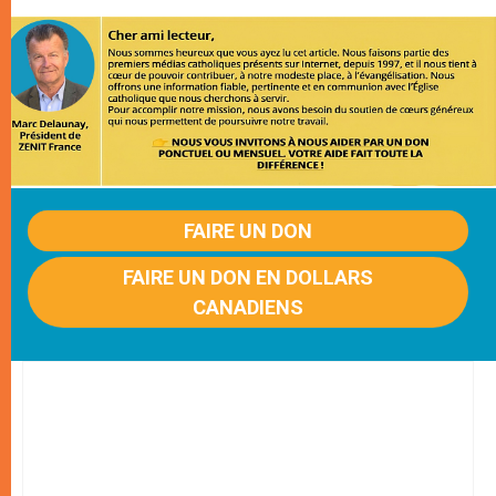
FAIRE UN DON
FAIRE UN DON EN DOLLARS
CANADIENS