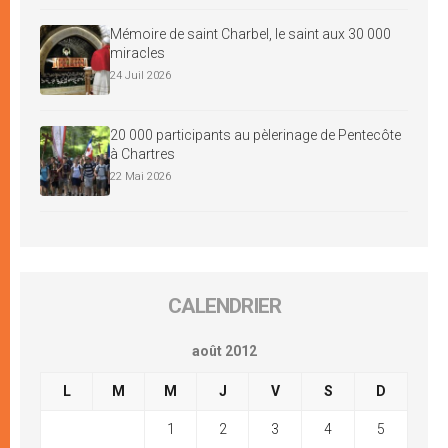
Mémoire de saint Charbel, le saint aux 30 000
miracles
24 Juil 2026
20 000 participants au pèlerinage de Pentecôte
à Chartres
22 Mai 2026
CALENDRIER
août 2012
L
M
M
J
V
S
D
1
2
3
4
5