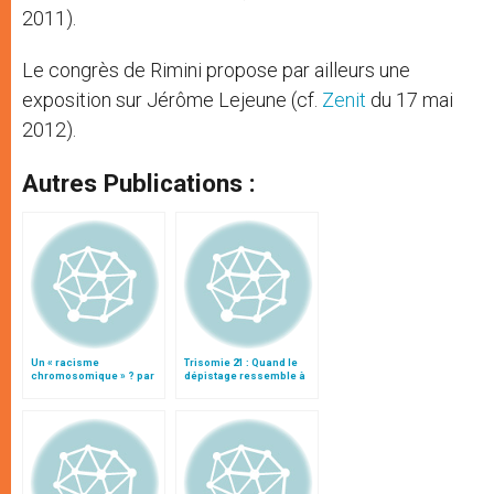
2011).
Le congrès de Rimini propose par ailleurs une
exposition sur Jérôme Lejeune (cf.
Zenit
du 17 mai
2012).
Autres Publications :
Un « racisme
Trisomie 21 : Quand le
chromosomique » ? par
dépistage ressemble à
J.-M. Le Méné
une « chasse » à
l’homme