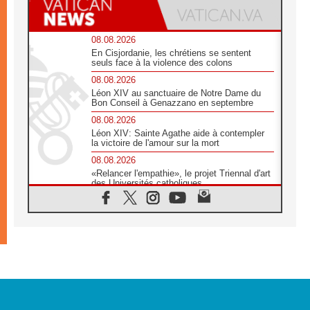
08.08.2026
En Cisjordanie, les chrétiens se sentent
seuls face à la violence des colons
08.08.2026
Léon XIV au sanctuaire de Notre Dame du
Bon Conseil à Genazzano en septembre
08.08.2026
Léon XIV: Sainte Agathe aide à contempler
la victoire de l'amour sur la mort
08.08.2026
«Relancer l'empathie», le projet Triennal d'art
des Universités catholiques
08.08.2026
Signis 2026, donner la parole aux religieuses
catholiques
08.08.2026
Au Bangladesh, l'Église accompagne les
Dalits sur le chemin de la dignité
07.08.2026
Philippines: le vicariat apostolique de
Calapan devient un diocèse