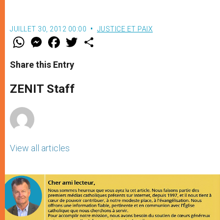
JUILLET 30, 2012 00:00
JUSTICE ET PAIX
W
M
F
T
S
h
e
a
w
h
a
s
c
i
a
t
s
e
t
r
Share this Entry
s
e
b
t
e
A
n
o
e
p
g
o
r
ZENIT Staff
p
e
k
r
View all articles