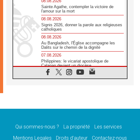
08.08.2026
Sainte Agathe, contempler la victoire de
l'amour sur la mort
08.08.2026
Signis 2026, donner la parole aux religieuses
catholiques
08.08.2026
Au Bangladesh, l'Église accompagne les
Dalits sur le chemin de la dignité
07.08.2026
Philippines: le vicariat apostolique de
Calapan devient un diocèse
07.08.2026
Congo-Brazzaville : le 15 août, entre
solennité de l'Assomption et mémoire
nationale
07.08.2026
«La paix commence par l'empathie» estime
le cardinal Parolin
07.08.2026
En Colombie, «la paix ne s'achète pas avec
une signature»
Qui sommes-nous ?
La propriété
Les services
07.08.2026
Mentions Legales
Droits d’auteur
Contactez-nous
Le programme du voyage apostolique du