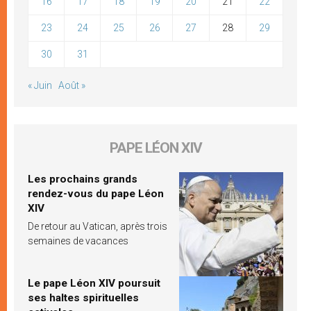
16
17
18
19
20
21
22
23
24
25
26
27
28
29
30
31
« Juin
Août »
PAPE LÉON XIV
Les prochains grands
rendez-vous du pape Léon
XIV
De retour au Vatican, après trois
semaines de vacances
Le pape Léon XIV poursuit
ses haltes spirituelles