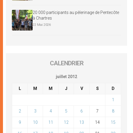
20 000 participants au pèlerinage de Pentecôte
à Chartres
22 Mai 2026
CALENDRIER
juillet 2012
L
M
M
J
V
S
D
1
2
3
4
5
6
7
8
9
10
11
12
13
14
15