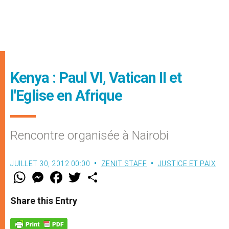
Kenya : Paul VI, Vatican II et
l'Eglise en Afrique
Rencontre organisée à Nairobi
JUILLET 30, 2012 00:00
ZENIT STAFF
JUSTICE ET PAIX
W
M
F
T
S
h
e
a
w
h
a
s
c
i
a
t
s
e
t
r
Share this Entry
s
e
b
t
e
A
n
o
e
p
g
o
r