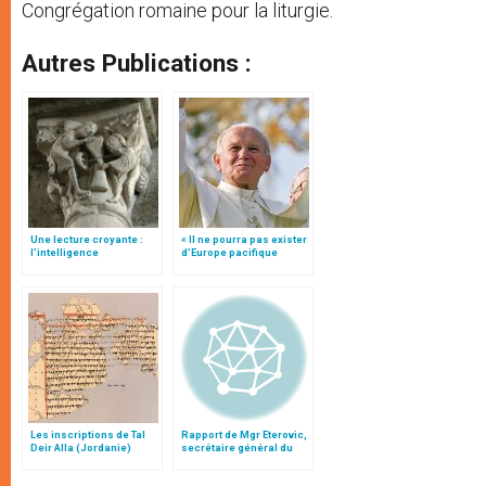
Congrégation romaine pour la liturgie.
Autres Publications :
Une lecture croyante :
« Il ne pourra pas exister
l’intelligence
d’Europe pacifique
typologique des deux
sans… »: l’Ukraine, dans
Testaments
la vision de Jean-Paul II
Les inscriptions de Tal
Rapport de Mgr Eterovic,
Deir Alla (Jordanie)
secrétaire général du
synode