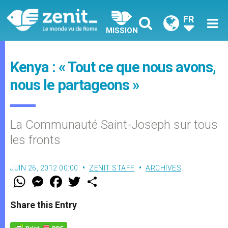
FR
MISSION
Kenya : « Tout ce que nous avons,
nous le partageons »
La Communauté Saint-Joseph sur tous
les fronts
JUIN 26, 2012 00:00
ZENIT STAFF
ARCHIVES
W
M
F
T
S
h
e
a
w
h
a
s
c
i
a
t
s
e
t
r
Share this Entry
s
e
b
t
e
A
n
o
e
p
g
o
r