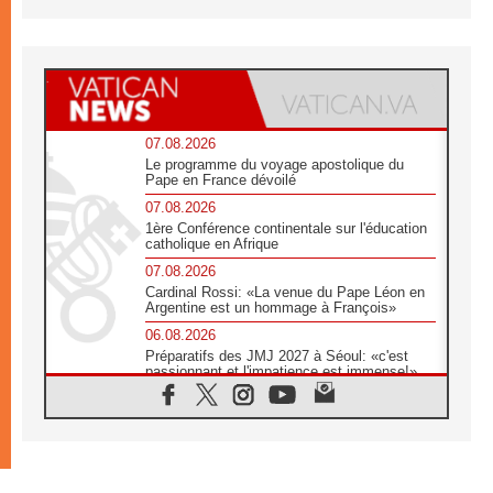
07.08.2026
Le programme du voyage apostolique du
Pape en France dévoilé
07.08.2026
1ère Conférence continentale sur l'éducation
catholique en Afrique
07.08.2026
Cardinal Rossi: «La venue du Pape Léon en
Argentine est un hommage à François»
06.08.2026
Préparatifs des JMJ 2027 à Séoul: «c'est
passionnant et l'impatience est immense!»
06.08.2026
Chrétiens et confucéens: respect et sagesse
pour relever les «défis urgents»
06.08.2026
À Sainte-Marie-Majeure, la grâce de Dieu