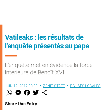
Vatileaks : les résultats de
l'enquête présentés au pape
L’enquête met en évidence la force
intérieure de Benoît XVI
JUIN 19, 2012 00:00
ZENIT STAFF
EGLISES LOCALES
W
M
F
T
S
h
e
a
w
h
a
s
c
i
a
t
s
e
t
r
Share this Entry
s
e
b
t
e