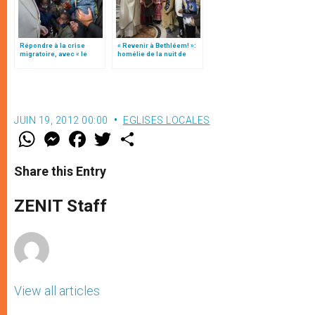
Répondre à la crise
« Revenir à Bethléem! »:
migratoire, avec « le
homélie de la nuit de
style de l’humanité »!
Noël (texte complet)
(texte complet)
JUIN 19, 2012 00:00
EGLISES LOCALES
W
M
F
T
S
h
e
a
w
h
a
s
c
i
a
t
s
e
t
r
Share this Entry
s
e
b
t
e
A
n
o
e
p
g
o
r
ZENIT Staff
p
e
k
r
View all articles