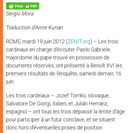
A
n
o
e
p
g
o
r
p
e
k
Sergio Mora
r
Traduction d’Anne Kurian
ROME, mardi 19 juin 2012 (
ZENIT.org
) – Les trois
cardinaux en charge d’écouter Paolo Gabriele,
majordome du pape trouvé en possession de
documents réservés, ont présenté à Benoît XVI les
premiers résultats de l’enquête, samedi dernier, 16
juin.
Les trois cardinaux – Jozef Tomko, slovaque,
Salvatore De Giorgi, italien, et Julián Herranz,
espagnol – ont tous les trois dépassé la limite d’âge
pour participer à un futur conclave, et se situent
donc hors d’éventuelles prises de position