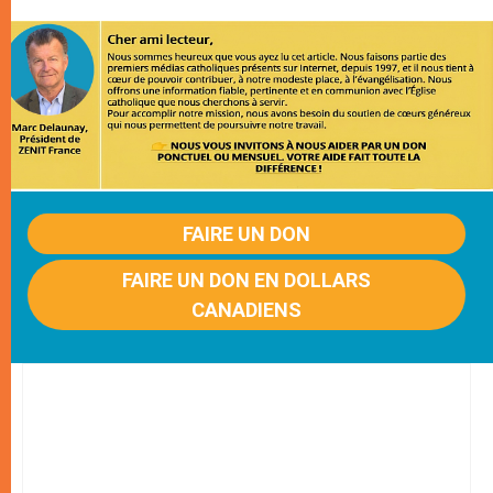
FAIRE UN DON
FAIRE UN DON EN DOLLARS
CANADIENS