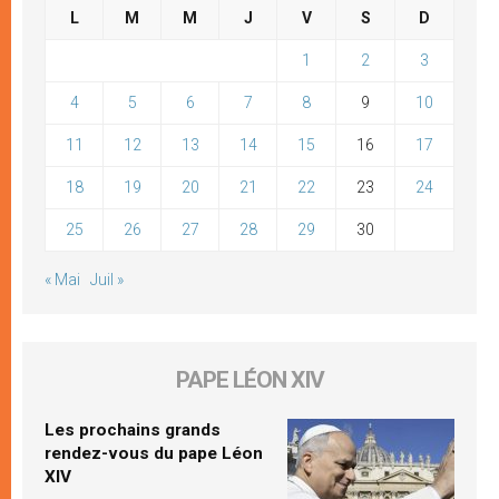
L
M
M
J
V
S
D
1
2
3
4
5
6
7
8
9
10
11
12
13
14
15
16
17
18
19
20
21
22
23
24
25
26
27
28
29
30
« Mai
Juil »
PAPE LÉON XIV
Les prochains grands
rendez-vous du pape Léon
XIV