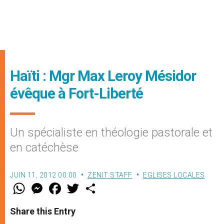
Haïti : Mgr Max Leroy Mésidor
évêque à Fort-Liberté
Un spécialiste en théologie pastorale et
en catéchèse
JUIN 11, 2012 00:00
ZENIT STAFF
EGLISES LOCALES
W
M
F
T
S
h
e
a
w
h
a
s
c
i
a
t
s
e
t
r
Share this Entry
s
e
b
t
e