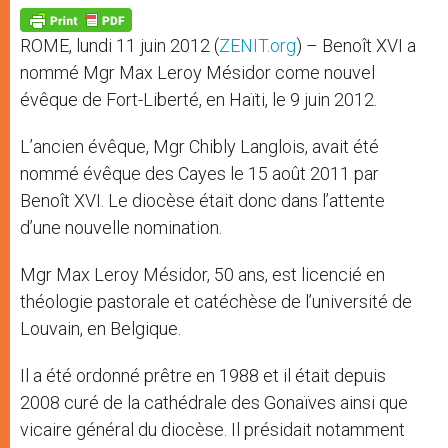
A
n
o
e
p
g
o
r
p
e
k
ROME, lundi 11 juin 2012 (
ZENIT.org
) – Benoît XVI a
r
nommé Mgr Max Leroy Mésidor come nouvel
évêque de Fort-Liberté, en Haïti, le 9 juin 2012.
L’ancien évêque, Mgr Chibly Langlois, avait été
nommé évêque des Cayes le 15 août 2011 par
Benoît XVI. Le diocèse était donc dans l’attente
d’une nouvelle nomination.
Mgr Max Leroy Mésidor, 50 ans, est licencié en
théologie pastorale et catéchèse de l’université de
Louvain, en Belgique.
Il a été ordonné prêtre en 1988 et il était depuis
2008 curé de la cathédrale des Gonaïves ainsi que
vicaire général du diocèse. Il présidait notamment