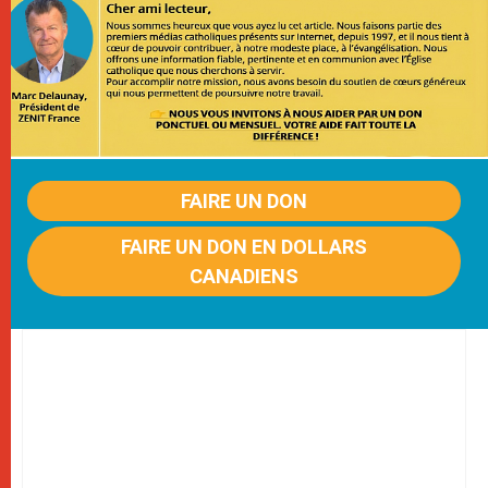
FAIRE UN DON
FAIRE UN DON EN DOLLARS
CANADIENS