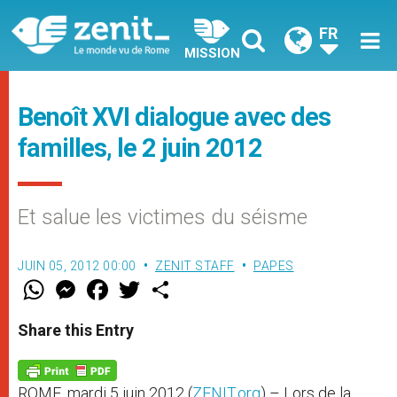
FR
MISSION
Benoît XVI dialogue avec des
familles, le 2 juin 2012
Et salue les victimes du séisme
JUIN 05, 2012 00:00
ZENIT STAFF
PAPES
W
M
F
T
S
h
e
a
w
h
a
s
c
i
a
t
s
e
t
r
Share this Entry
s
e
b
t
e
A
n
o
e
p
g
o
r
p
e
k
ROME, mardi 5 juin 2012 (
ZENIT.org
) – Lors de la
r