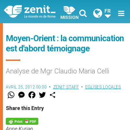
FR
MISSION
Moyen-Orient : la communication
est d'abord témoignage
Analyse de Mgr Claudio Maria Celli
AVRIL 25, 2012 00:00
ZENIT STAFF
EGLISES LOCALES
W
M
F
T
S
h
e
a
w
h
a
s
c
i
a
t
s
e
t
r
Share this Entry
s
e
b
t
e
A
n
o
e
p
g
o
r
p
e
k
Anne Kurian
r