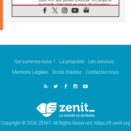
Léon XIV aux jeunes d'Assise: «l'Europe et
le monde cherchent en vous de nouveaux
saints»
06.08.2026
À Assise, le cardinal Pizzaballa affirme que
«les chrétiens veulent la paix»
06.08.2026
Au Mexique, le cardinal Parolin invite à être
aux côtés des marginalisées
06.08.2026
À Assise, le Pape invite les jeunes à
«construire la civilisation de l'amour»
Qui sommes-nous ?
La propriété
Les services
05.08.2026
Mentions Legales
Droits d’auteur
Contactez-nous
La visite du Pape en Argentine portera «un
message de paix et de dignité humaine»
05.08.2026
«La visite du Pape en Uruguay renforcera
l'espérance» affirme Mgr Tróccoli
05.08.2026
Le nonce en Ukraine: «Il est inquiétant
d'entendre ceux qui bénissent la guerre»
Copyright © 2026 ZENIT. All Rights Reserved. https://fr.zenit.org