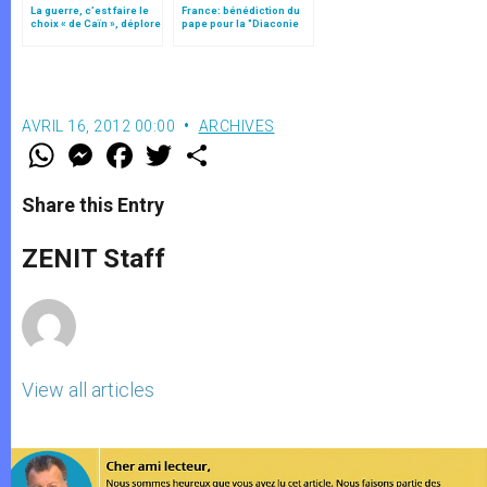
La guerre, c’est faire le
France: bénédiction du
choix « de Caïn », déplore
pape pour la "Diaconie
le pape François
de la beauté"
AVRIL 16, 2012 00:00
ARCHIVES
W
M
F
T
S
h
e
a
w
h
a
s
c
i
a
t
s
e
t
r
Share this Entry
s
e
b
t
e
A
n
o
e
p
g
o
r
ZENIT Staff
p
e
k
r
View all articles