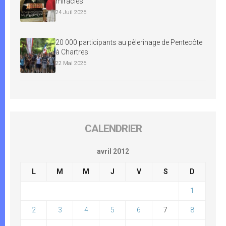
miracles
24 Juil 2026
20 000 participants au pèlerinage de Pentecôte
à Chartres
22 Mai 2026
CALENDRIER
avril 2012
L
M
M
J
V
S
D
1
2
3
4
5
6
7
8