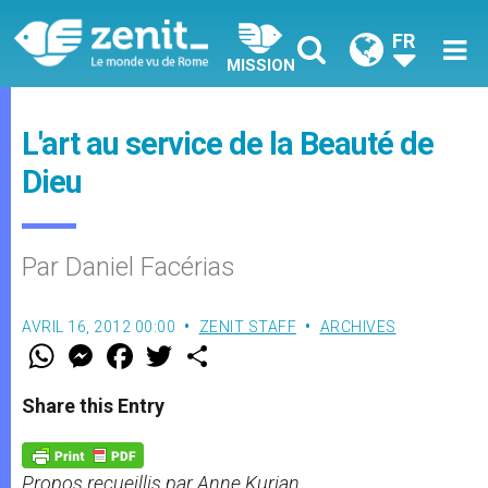
FR
MISSION
L'art au service de la Beauté de
Dieu
Par Daniel Facérias
AVRIL 16, 2012 00:00
ZENIT STAFF
ARCHIVES
W
M
F
T
S
h
e
a
w
h
a
s
c
i
a
t
s
e
t
r
Share this Entry
s
e
b
t
e
A
n
o
e
p
g
o
r
p
e
k
Propos recueillis par Anne Kurian
r