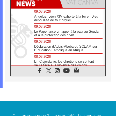
09.08.2026
Angélus: Léon XIV exhorte à la foi en Dieu
dépouillée de tout orgueil
09.08.2026
Le Pape lance un appel à la paix au Soudan
et à la protection des civils
09.08.2026
Déclaration d'Addis-Abeba du SCEAM sur
l'Éducation Catholique en Afrique
08.08.2026
En Cisjordanie, les chrétiens se sentent
seuls face à la violence des colons
08.08.2026
Léon XIV au sanctuaire de Notre Dame du
Bon Conseil à Genazzano en septembre
08.08.2026
Léon XIV: Sainte Agathe aide à contempler
la victoire de l'amour sur la mort
08.08.2026
«Relancer l'empathie», le projet Triennal d'art
des Universités catholiques
Qui sommes-nous ?
La propriété
Les services