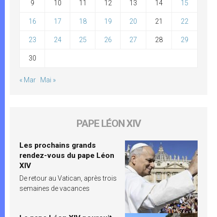
9
10
11
12
13
14
15
16
17
18
19
20
21
22
23
24
25
26
27
28
29
30
« Mar
Mai »
PAPE LÉON XIV
Les prochains grands
rendez-vous du pape Léon
XIV
De retour au Vatican, après trois
semaines de vacances