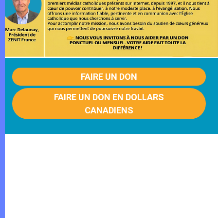
FAIRE UN DON
FAIRE UN DON EN DOLLARS
CANADIENS