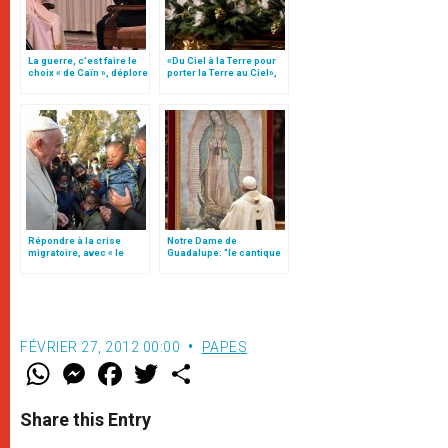
La guerre, c’est faire le
«Du Ciel à la Terre pour
choix « de Caïn », déplore
porter la Terre au Ciel»,
le pape François
par Mgr Francesco Follo
Répondre à la crise
Notre Dame de
migratoire, avec « le
Guadalupe: "le cantique
style de l’humanité »!
d’Elisabeth, chant de la
(texte complet)
fécondité" (traduction
complète)
FÉVRIER 27, 2012 00:00
PAPES
W
M
F
T
S
h
e
a
w
h
a
s
c
i
a
t
s
e
t
r
Share this Entry
s
e
b
t
e
A
n
o
e