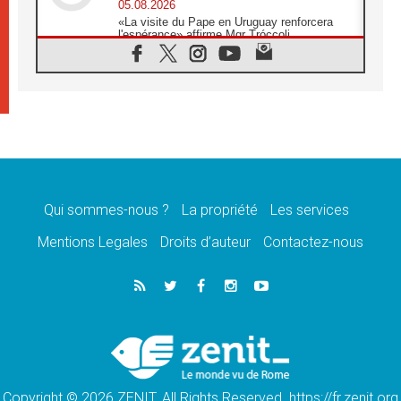
05.08.2026
«La visite du Pape en Uruguay renforcera
l'espérance» affirme Mgr Tróccoli
05.08.2026
Le nonce en Ukraine: «Il est inquiétant
d'entendre ceux qui bénissent la guerre»
05.08.2026
Léon XIV au Pérou, une lueur d'espoir pour
un peuple en quête de paix
05.08.2026
SCEAM: L'Église en Afrique vers
l'Assemblée ecclésiale de 2028 depuis
Addis-Abeba
Qui sommes-nous ?
La propriété
Les services
05.08.2026
Mentions Legales
Droits d’auteur
Contactez-nous
Le Pape exprime ses condoléances suite au
décès du cardinal Júlio Langa
05.08.2026
Le Pape attendu en novembre en Uruguay,
en Argentine et au Pérou
05.08.2026
Audience générale: la prière est un acte
d'espérance
Copyright © 2026 ZENIT. All Rights Reserved. https://fr.zenit.org