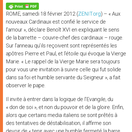
A
n
o
e
p
g
o
r
p
e
k
ROME, samedi 18 février 2012 (
ZENIT.org
) – « Aux
r
nouveaux Cardinaux est confié le service de
l’amour », déclare Benoît XVI en expliquant le sens
de la barrette – couvre-chef des cardinaux – rouge.
Sur l’anneau qu’ils reçoivent sont représentés les
apôtres Pierre et Paul, et l’étoile qui évoque la Vierge
Marie. « Le rappel de la Vierge Marie sera toujours
pour vous une invitation à suivre celle qui fut solide
dans sa foi et humble servante du Seigneur », a fait
observer le pape.
Il invite à entrer dans la logique de l’Evangile, du
« don de soi », et non du pouvoir et de la gloire. Enfin,
alors que certains media italiens se sont prêtés à
des tentatives de déstabilisation, il affirme son
devoir de « tenir avec une humble fermeté la barre