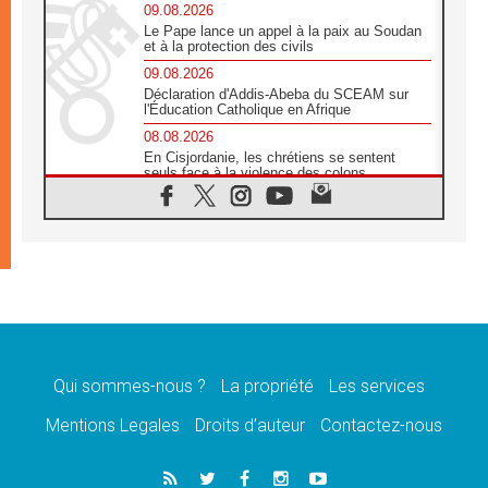
09.08.2026
Le Pape lance un appel à la paix au Soudan
et à la protection des civils
09.08.2026
Déclaration d'Addis-Abeba du SCEAM sur
l'Éducation Catholique en Afrique
08.08.2026
En Cisjordanie, les chrétiens se sentent
seuls face à la violence des colons
08.08.2026
Léon XIV au sanctuaire de Notre Dame du
Bon Conseil à Genazzano en septembre
08.08.2026
Léon XIV: Sainte Agathe aide à contempler
la victoire de l'amour sur la mort
08.08.2026
«Relancer l'empathie», le projet Triennal d'art
des Universités catholiques
Qui sommes-nous ?
La propriété
Les services
08.08.2026
Signis 2026, donner la parole aux religieuses
Mentions Legales
Droits d’auteur
Contactez-nous
catholiques
08.08.2026
Au Bangladesh, l'Église accompagne les