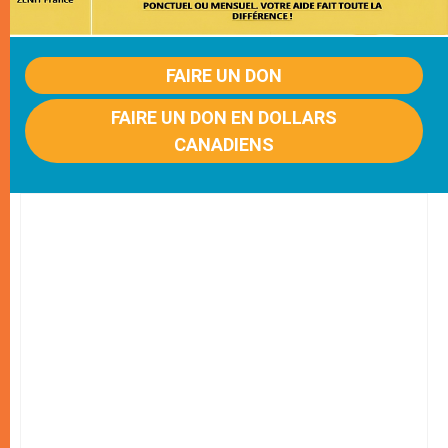
FAIRE UN DON
FAIRE UN DON EN DOLLARS
CANADIENS