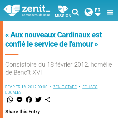
FR
MISSION
« Aux nouveaux Cardinaux est
confié le service de l'amour »
Consistoire du 18 février 2012, homélie
de Benoît XVI
FÉVRIER 18, 2012 00:00
ZENIT STAFF
EGLISES
LOCALES
W
M
F
T
S
h
e
a
w
h
a
s
c
i
a
t
s
e
t
r
Share this Entry
s
e
b
t
e