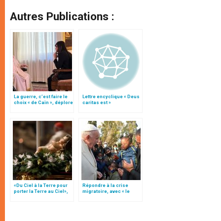
Autres Publications :
La guerre, c’est faire le
Lettre encyclique « Deus
choix « de Caïn », déplore
caritas est »
le pape François
«Du Ciel à la Terre pour
Répondre à la crise
porter la Terre au Ciel»,
migratoire, avec « le
par Mgr Francesco Follo
style de l’humanité »!
(texte complet)