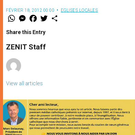
FÉVRIER 18, 2012 00:00
EGLISES LOCALES
W
M
F
T
S
h
e
a
w
h
a
s
c
i
a
t
s
e
t
r
Share this Entry
s
e
b
t
e
A
n
o
e
p
g
o
r
ZENIT Staff
p
e
k
r
View all articles