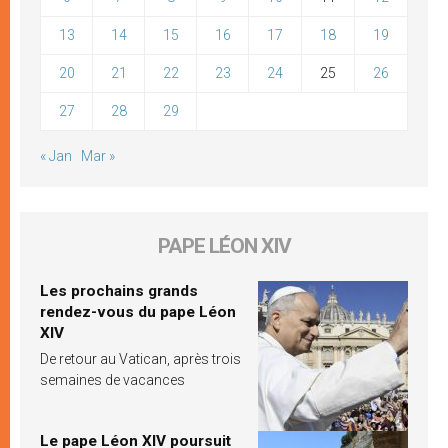
13
14
15
16
17
18
19
20
21
22
23
24
25
26
27
28
29
« Jan
Mar »
PAPE LÉON XIV
Les prochains grands
rendez-vous du pape Léon
XIV
De retour au Vatican, après trois
semaines de vacances
Le pape Léon XIV poursuit