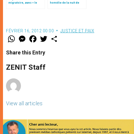
migratoire, avec « le
homélie de la nuit de
style de l’humanité »!
Noël (texte complet)
(texte complet)
FÉVRIER 16, 2012 00:00
JUSTICE ET PAIX
W
M
F
T
S
h
e
a
w
h
a
s
c
i
a
t
s
e
t
r
Share this Entry
s
e
b
t
e
A
n
o
e
p
g
o
r
ZENIT Staff
p
e
k
r
View all articles