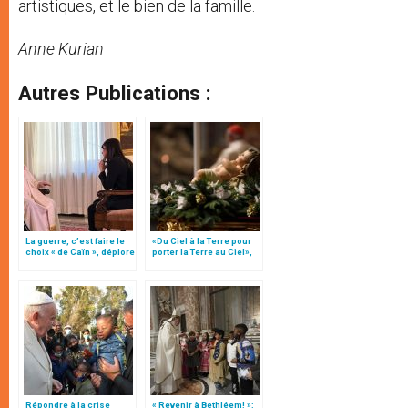
artistiques, et le bien de la famille.
Anne Kurian
Autres Publications :
La guerre, c’est faire le
«Du Ciel à la Terre pour
choix « de Caïn », déplore
porter la Terre au Ciel»,
le pape François
par Mgr Francesco Follo
Répondre à la crise
« Revenir à Bethléem! »: