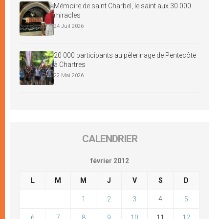
Mémoire de saint Charbel, le saint aux 30 000
miracles
24 Juil 2026
20 000 participants au pèlerinage de Pentecôte
à Chartres
22 Mai 2026
CALENDRIER
février 2012
L
M
M
J
V
S
D
1
2
3
4
5
6
7
8
9
10
11
12