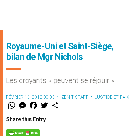
Royaume-Uni et Saint-Siège,
bilan de Mgr Nichols
Les croyants « peuvent se réjouir »
FÉVRIER 16, 2012 00:00
ZENIT STAFF
JUSTICE ET PAIX
W
M
F
T
S
h
e
a
w
h
a
s
c
i
a
t
s
e
t
r
Share this Entry
s
e
b
t
e
A
n
o
e
p
g
o
r