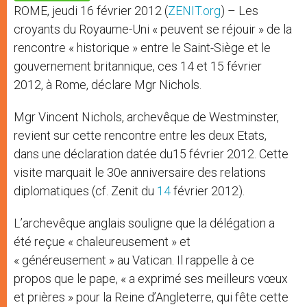
p
e
k
ROME, jeudi 16 février 2012 (
ZENIT.org
) – Les
r
croyants du Royaume-Uni « peuvent se réjouir » de la
rencontre « historique » entre le Saint-Siège et le
gouvernement britannique, ces 14 et 15 février
2012, à Rome, déclare Mgr Nichols.
Mgr Vincent Nichols, archevêque de Westminster,
revient sur cette rencontre entre les deux Etats,
dans une déclaration datée du15 février 2012. Cette
visite marquait le 30e anniversaire des relations
diplomatiques (cf. Zenit du
14
février 2012).
L’archevêque anglais souligne que la délégation a
été reçue « chaleureusement » et
« généreusement » au Vatican. Il rappelle à ce
propos que le pape, « a exprimé ses meilleurs vœux
et prières » pour la Reine d’Angleterre, qui fête cette