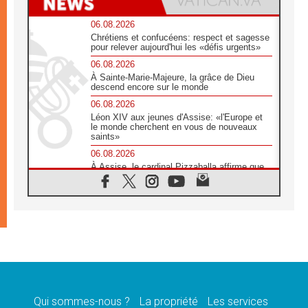
06.08.2026
Chrétiens et confucéens: respect et sagesse
pour relever aujourd'hui les «défis urgents»
06.08.2026
À Sainte-Marie-Majeure, la grâce de Dieu
descend encore sur le monde
06.08.2026
Léon XIV aux jeunes d'Assise: «l'Europe et
le monde cherchent en vous de nouveaux
saints»
06.08.2026
À Assise, le cardinal Pizzaballa affirme que
«les chrétiens veulent la paix»
06.08.2026
Au Mexique, le cardinal Parolin invite à être
aux côtés des marginalisées
06.08.2026
À Assise, le Pape invite les jeunes à
«construire la civilisation de l'amour»
05.08.2026
La visite du Pape en Argentine portera «un
message de paix et de dignité humaine»
Qui sommes-nous ?
La propriété
Les services