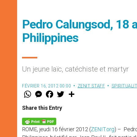
Pedro Calungsod, 18 a
Philippines
Un jeune laïc, catéchiste et martyr
FÉVRIER 16, 2012 00:00
ZENIT STAFF
SPIRITUALI
W
M
F
T
S
h
e
a
w
h
a
s
c
i
a
t
s
e
t
r
Share this Entry
s
e
b
t
e
A
n
o
e
p
g
o
r
p
e
k
ROME, jeudi 16 février 2012 (
ZENIT.org
) – Pedro
r