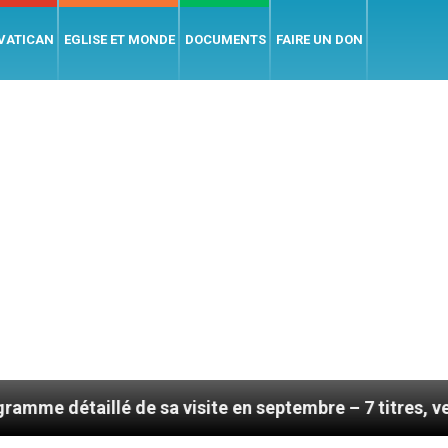
 VATICAN
EGLISE ET MONDE
DOCUMENTS
FAIRE UN DON
é de sa visite en septembre – 7 titres, vendredi 7 août