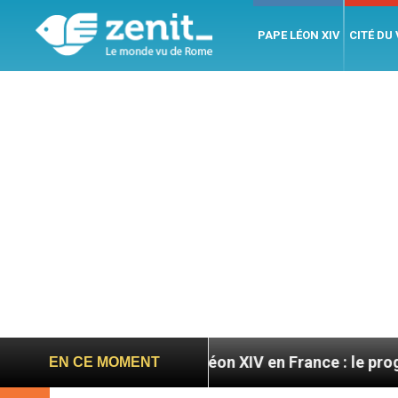
PAPE LÉON XIV
CITÉ DU
oires
Léon XIV en France : le programme détaill
EN CE MOMENT