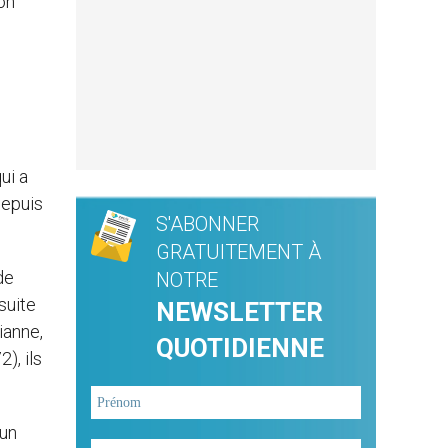
ion
ui a
depuis
S'ABONNER
GRATUITEMENT À
de
NOTRE
suite
NEWSLETTER
ianne,
QUOTIDIENNE
), ils
 un