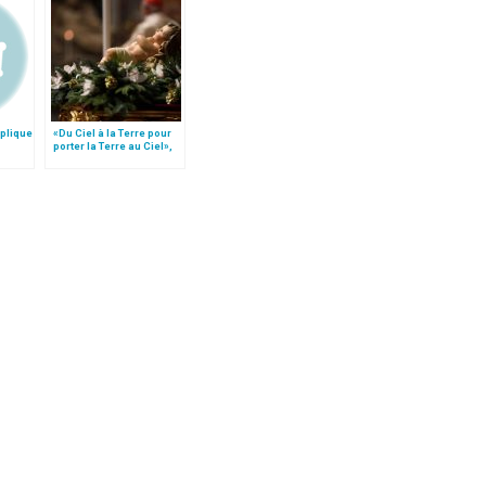
xplique
«Du Ciel à la Terre pour
porter la Terre au Ciel»,
re
par Mgr Francesco Follo