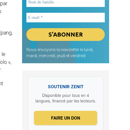
 par
s
’pang,
Nous envoyons la newsletter le lundi,
 le
mardi, mercredi, jeudi et vendredi
olo »,
.
nt
SOUTENIR ZENIT
Disponible pour tous en 4
langues, financé par les lecteurs.
FAIRE UN DON