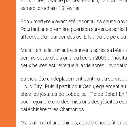
Philippines, béatifié par Jean-Paul II, fait partie
samedi prochain, 18 février.
Son « martyre » ayant été reconnu, sa cause n’avai
Pourtant une première guérison survenue après l
affectée d’un cancer des os. Elle a participé à sa 
Mais il en fallait un autre, survenu après sa béatif
permis cette décision a eu lieu en 2003 à l’hô
deux heures est revenue à la vie après l’invocati
Sa vie a été un déplacement continu, au service de 
Lloilo City. Puis il partit pour Cebu, également au 
chez les jésuites de Loboc, sur l’île de Bohol. En
pour rejoindre une des missions des jésuites es
catéchisèrent les Chamorros.
Mais un marchand chinois, appelé Choco, fit circ