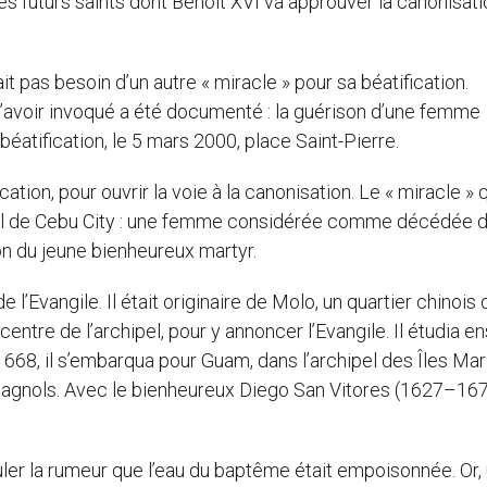
 des futurs saints dont Benoît XVI va approuver la canonisat
t pas besoin d’un autre « miracle » pour sa béatification.
’avoir invoqué a été documenté : la guérison d’une femme
béatification, le 5 mars 2000, place Saint-Pierre.
ication, pour ouvrir la voie à la canonisation. Le « miracle » q
pital de Cebu City : une femme considérée comme décédée 
on du jeune bienheureux martyr.
l’Evangile. Il était originaire de Molo, un quartier chinois 
centre de l’archipel, pour y annoncer l’Evangile. Il étudia en
 1668, il s’embarqua pour Guam, dans l’archipel des Îles Mar
pagnols. Avec le bienheureux Diego San Vitores (1627–1672
uler la rumeur que l’eau du baptême était empoisonnée. Or,