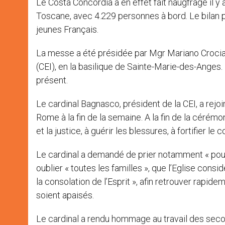
Le Costa Concordia a en effet fait naugfrage il y a u
Toscane, avec 4.229 personnes à bord. Le bilan pr
jeunes Français.
La messe a été présidée par Mgr Mariano Crociat
(CEI), en la basilique de Sainte-Marie-des-Anges. 
présent.
Le cardinal Bagnasco, président de la CEI, a rejo
Rome à la fin de la semaine. A la fin de la cérémon
et la justice, à guérir les blessures, à fortifier le 
Le cardinal a demandé de prier notamment « pour 
oublier « toutes les familles », que l’Eglise consid
la consolation de l’Esprit », afin retrouver rapide
soient apaisés.
Le cardinal a rendu hommage au travail des secour