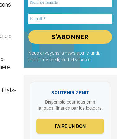
ssons
ère »
Nous envoyons la newsletter le lundi,
ux
mardi, mercredi, jeudi et vendredi
iere.
 Etats-
SOUTENIR ZENIT
Disponible pour tous en 4
langues, financé par les lecteurs.
FAIRE UN DON