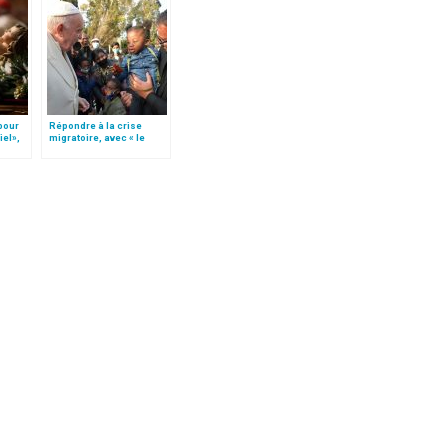
 pour
Répondre à la crise
iel»,
migratoire, avec « le
Follo
style de l’humanité »!
(texte complet)