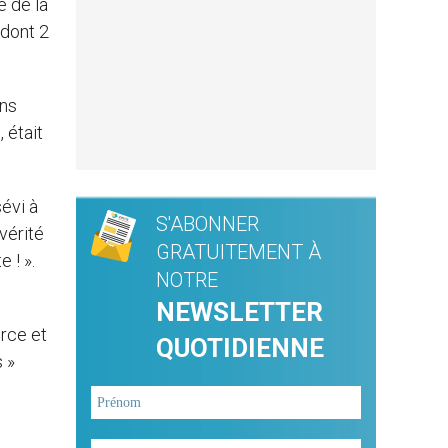
e de la
 dont 2
ens
 était
sévi à
S'ABONNER
 vérité
GRATUITEMENT À
e ! ».
NOTRE
NEWSLETTER
orce et
QUOTIDIENNE
s »