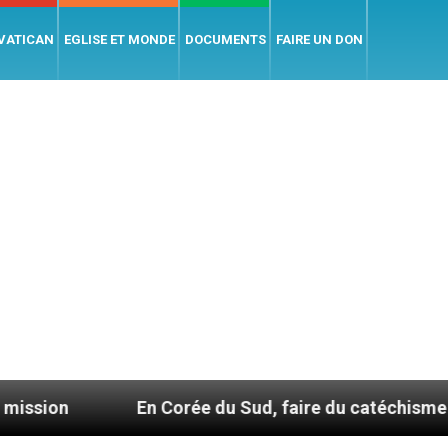
 VATICAN
EGLISE ET MONDE
DOCUMENTS
FAIRE UN DON
En Corée du Sud, faire du catéchisme autrement