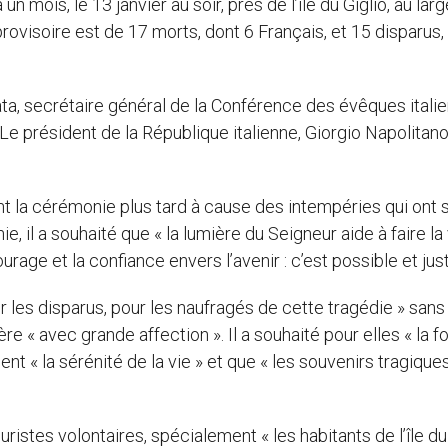
n mois, le 13 janvier au soir, près de l’île du Giglio, au larg
ovisoire est de 17 morts, dont 6 Français, et 15 disparus,
a, secrétaire général de la Conférence des évêques itali
Le président de la République italienne, Giorgio Napolitano,
int la cérémonie plus tard à cause des intempéries qui ont 
ie, il a souhaité que « la lumière du Seigneur aide à faire la
courage et la confiance envers l’avenir : c’est possible et just
les disparus, pour les naufragés de cette tragédie » sans
ère « avec grande affection ». Il a souhaité pour elles « la f
ment « la sérénité de la vie » et que « les souvenirs tragique
istes volontaires, spécialement « les habitants de l’île du