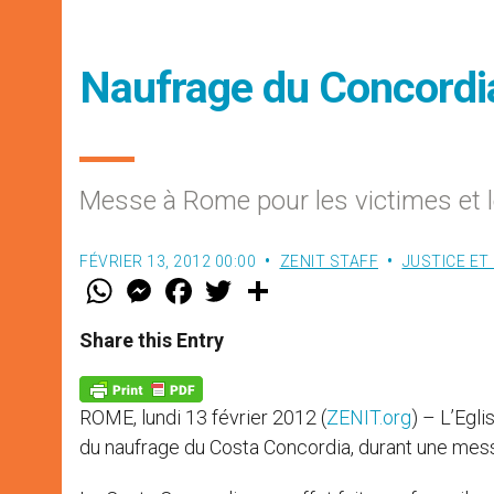
Naufrage du Concordia :
Messe à Rome pour les victimes et l
FÉVRIER 13, 2012 00:00
ZENIT STAFF
JUSTICE ET 
W
M
F
T
S
h
e
a
w
h
a
s
c
i
a
t
s
e
t
r
Share this Entry
s
e
b
t
e
A
n
o
e
p
g
o
r
p
e
k
ROME, lundi 13 février 2012 (
ZENIT.org
) – L’Egli
r
du naufrage du Costa Concordia, durant une mes