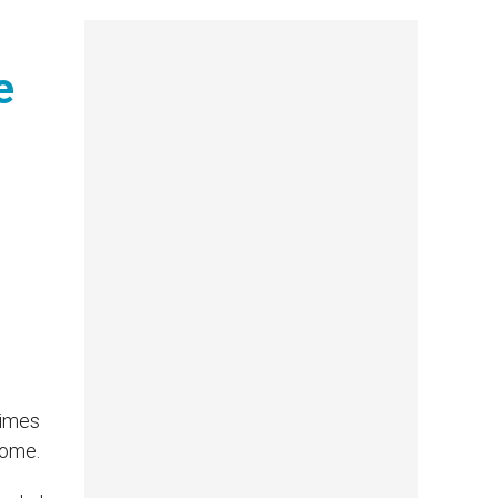
e
ctimes
Rome.