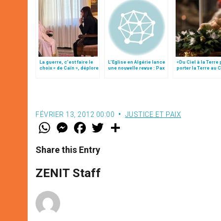
La guerre, c’est faire le
L’Eglise en Algérie lance
«Du Ciel à la Terre
choix « de Caïn », déplore
une nouvelle revue : Pax
porter la Terre au C
le pape François
& Concordia
par Mgr Francesco 
FÉVRIER 13, 2012 00:00
JUSTICE ET PAIX
W
M
F
T
S
h
e
a
w
h
a
s
c
i
a
t
s
e
t
r
Share this Entry
s
e
b
t
e
A
n
o
e
p
g
o
r
ZENIT Staff
p
e
k
r