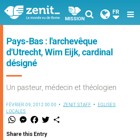
FR
MISSION
Pays-Bas : l'archevêque
d'Utrecht, Wim Eijk, cardinal
désigné
Un pasteur, médecin et théologien
FÉVRIER 09, 2012 00:00
ZENIT STAFF
EGLISES
LOCALES
W
M
F
T
S
h
e
a
w
h
a
s
c
i
a
t
s
e
t
r
Share this Entry
s
e
b
t
e