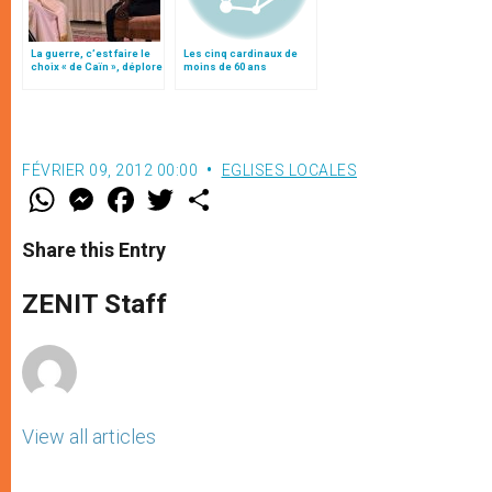
La guerre, c’est faire le
Les cinq cardinaux de
choix « de Caïn », déplore
moins de 60 ans
le pape François
FÉVRIER 09, 2012 00:00
EGLISES LOCALES
W
M
F
T
S
h
e
a
w
h
a
s
c
i
a
t
s
e
t
r
Share this Entry
s
e
b
t
e
A
n
o
e
p
g
o
r
ZENIT Staff
p
e
k
r
View all articles