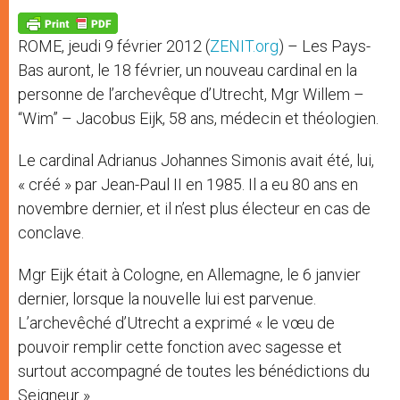
A
n
o
e
p
g
o
r
p
e
k
ROME, jeudi 9 février 2012 (
ZENIT.org
) – Les Pays-
r
Bas auront, le 18 février, un nouveau cardinal en la
personne de l’archevêque d’Utrecht, Mgr Willem –
“Wim” – Jacobus Eijk, 58 ans, médecin et théologien.
Le cardinal Adrianus Johannes Simonis avait été, lui,
« créé » par Jean-Paul II en 1985. Il a eu 80 ans en
novembre dernier, et il n’est plus électeur en cas de
conclave.
Mgr Eijk était à Cologne, en Allemagne, le 6 janvier
dernier, lorsque la nouvelle lui est parvenue.
L’archevêché d’Utrecht a exprimé « le vœu de
pouvoir remplir cette fonction avec sagesse et
surtout accompagné de toutes les bénédictions du
Seigneur ».