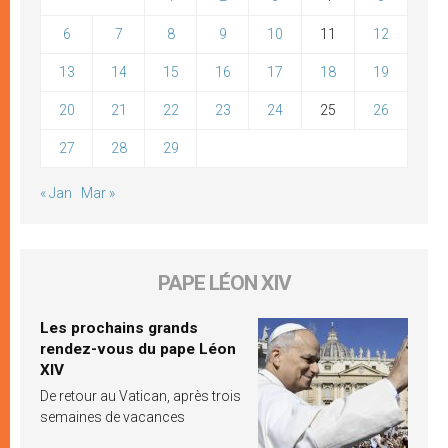
6
7
8
9
10
11
12
13
14
15
16
17
18
19
20
21
22
23
24
25
26
27
28
29
« Jan
Mar »
PAPE LÉON XIV
Les prochains grands
rendez-vous du pape Léon
XIV
De retour au Vatican, après trois
semaines de vacances