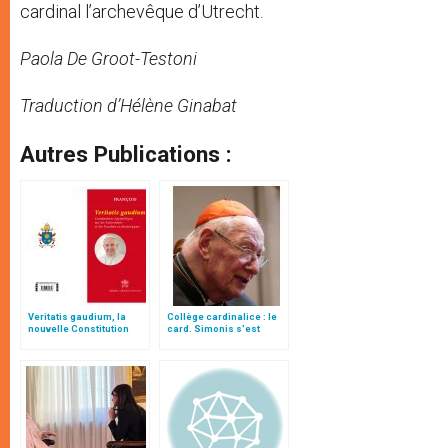
cardinal l’archevêque d’Utrecht.
Paola De Groot-Testoni
Traduction d’Hélène Ginabat
Autres Publications :
Veritatis gaudium, la
Collège cardinalice : le
nouvelle Constitution
card. Simonis s’est
pour les études
éteint aux Pays-Bas
ecclésiastiques