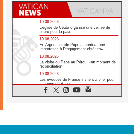
10.08.2026
L'église de Ceuta organise une veillée de
prière pour la paix
10.08.2026
En Argentine, «le Pape accordera une
importance à l'engagement chrétien»
10.08.2026
La visite du Pape au Pérou, «un moment de
réconciliation»
10.08.2026
Les évêques de France invitent à prier pour
la venue du Pape
10.08.2026
Création d'un réseau des médias catholiques
au Tchad
10.08.2026
Indonésie: un dollar pour la construction de
219 églises
09.08.2026
Angélus: Léon XIV exhorte à la foi en Dieu