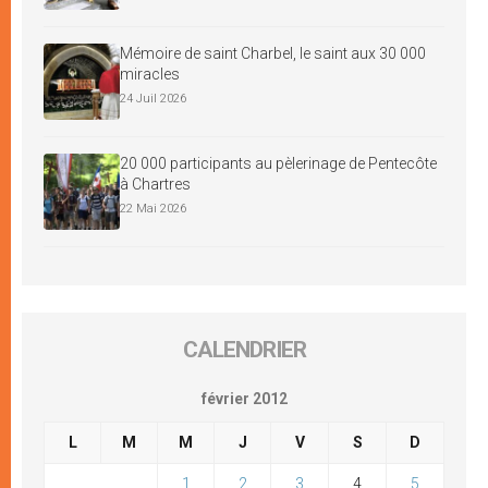
Mémoire de saint Charbel, le saint aux 30 000
miracles
24 Juil 2026
20 000 participants au pèlerinage de Pentecôte
à Chartres
22 Mai 2026
CALENDRIER
février 2012
L
M
M
J
V
S
D
1
2
3
4
5