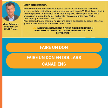
FAIRE UN DON
FAIRE UN DON EN DOLLARS
CANADIENS