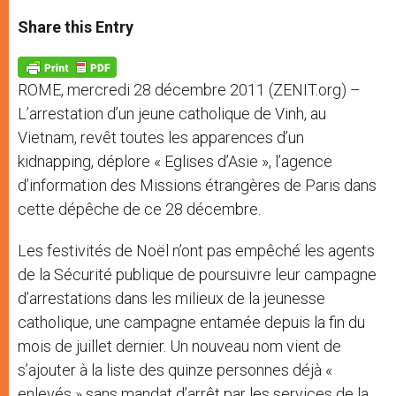
a
s
c
i
a
t
s
e
t
r
Share this Entry
s
e
b
t
e
A
n
o
e
p
g
o
r
p
e
k
ROME, mercredi 28 décembre 2011 (ZENIT.org) –
r
L’arrestation d’un jeune catholique de Vinh, au
Vietnam, revêt toutes les apparences d’un
kidnapping, déplore « Eglises d’Asie », l’agence
d’information des Missions étrangères de Paris dans
cette dépêche de ce 28 décembre.
Les festivités de Noël n’ont pas empêché les agents
de la Sécurité publique de poursuivre leur campagne
d’arrestations dans les milieux de la jeunesse
catholique, une campagne entamée depuis la fin du
mois de juillet dernier. Un nouveau nom vient de
s’ajouter à la liste des quinze personnes déjà «
enlevés » sans mandat d’arrêt par les services de la