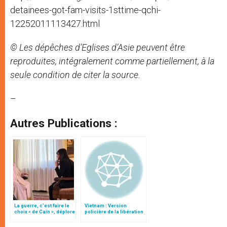
detainees-got-fam-visits-1sttime-qchi-
12252011113427.html
© Les dépêches d’Eglises d’Asie peuvent être
reproduites, intégralement comme partiellement, à la
seule condition de citer la source.
–
Autres Publications :
La guerre, c’est faire le
Vietnam : Version
choix « de Caïn », déplore
policière de la libération
le pape François
du P. Thaddée Nguyên
Van Ly