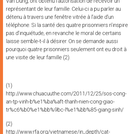
Van Dung, ont obtenu l’autorisation de recevoir un
représentant de leur famille. Celui-ci a pu parler au
détenu à travers une fenêtre vitrée à l’aide d’un
téléphone. Si la santé des quatre prisonniers n’inspire
pas d’inquiétude, en revanche le moral de certains
laisse semble-t-il à désirer. On se demande aussi
pourquoi quatre prisonniers seulement ont eu droit à
une visite de leur famille (2).
(1)
http://www.chuacuuthe.com/2011/12/25/sos-cong-
an-tp-vinh-b%e1%ba%aft-thanh-nien-cong-giao-
tr%c6%b0%e1%bb%9bc-l%e1%bb%85-giang-sinh/
(2)
http://www.rfa.org/vietnamese/in_depth/cat-