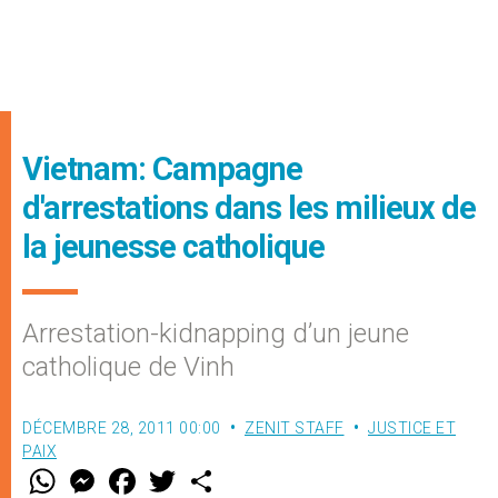
Vietnam: Campagne
d'arrestations dans les milieux de
la jeunesse catholique
Arrestation-kidnapping d’un jeune
catholique de Vinh
DÉCEMBRE 28, 2011 00:00
ZENIT STAFF
JUSTICE ET
PAIX
W
M
F
T
S
h
e
a
w
h