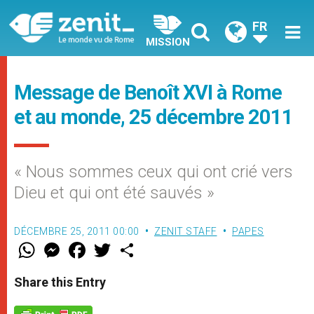
FR
MISSION
Message de Benoît XVI à Rome
et au monde, 25 décembre 2011
« Nous sommes ceux qui ont crié vers
Dieu et qui ont été sauvés »
DÉCEMBRE 25, 2011 00:00
ZENIT STAFF
PAPES
W
M
F
T
S
h
e
a
w
h
a
s
c
i
a
t
s
e
t
r
Share this Entry
s
e
b
t
e
A
n
o
e
p
g
o
r