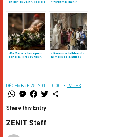
choix « de Caïn », déplore
« Verbum Domini »
le pape François
«Du Ciel à la Terre pour
« Revenir à Bethléem! »:
porter la Terre au Ciel»,
homélie de la nuit de
par Mgr Francesco Follo
Noël (texte complet)
DÉCEMBRE 25, 2011 00:00
PAPES
W
M
F
T
S
h
e
a
w
h
a
s
c
i
a
t
s
e
t
r
Share this Entry
s
e
b
t
e
A
n
o
e
p
g
o
r
ZENIT Staff
p
e
k
r