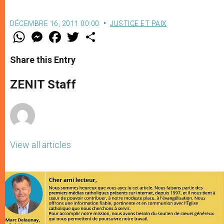
DÉCEMBRE 16, 2011 00:00
JUSTICE ET PAIX
W
M
F
T
S
h
e
a
w
h
a
s
c
i
a
t
s
e
t
r
Share this Entry
s
e
b
t
e
A
n
o
e
p
g
o
r
ZENIT Staff
p
e
k
r
View all articles