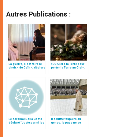
Autres Publications :
La guerre, c’est faire le
«Du Ciel à la Terre pour
choix « de Caïn », déplore
porter la Terre au Ciel»,
le pape François
par Mgr Francesco Follo
Le cardinal Dalla Costa
Il souffre toujours du
déclaré "Juste parmi les
genou: le pape ne se
nations" à titre posthume
rendra pas à Florence
dimanche 27 février