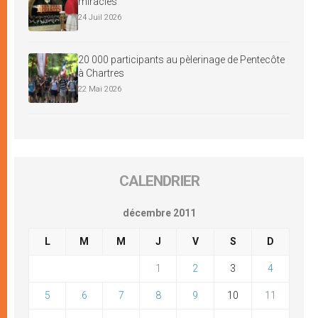
miracles
24 Juil 2026
20 000 participants au pèlerinage de Pentecôte
à Chartres
22 Mai 2026
CALENDRIER
décembre 2011
L
M
M
J
V
S
D
1
2
3
4
5
6
7
8
9
10
11