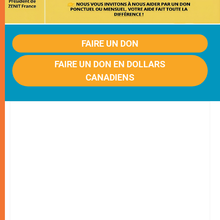
FAIRE UN DON
FAIRE UN DON EN DOLLARS
CANADIENS