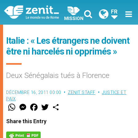
FR
MISSION
Italie : « Les étrangers ne doivent
être ni harcelés ni opprimés »
Deux Sénégalais tués à Florence
DÉCEMBRE 16, 2011 00:00
ZENIT STAFF
JUSTICE ET
PAIX
W
M
F
T
S
h
e
a
w
h
a
s
c
i
a
t
s
e
t
r
Share this Entry
s
e
b
t
e
A
n
o
e
p
g
o
r