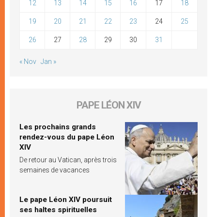
12
13
14
15
16
17
18
19
20
21
22
23
24
25
26
27
28
29
30
31
« Nov
Jan »
PAPE LÉON XIV
Les prochains grands
rendez-vous du pape Léon
XIV
De retour au Vatican, après trois
semaines de vacances
Le pape Léon XIV poursuit
ses haltes spirituelles