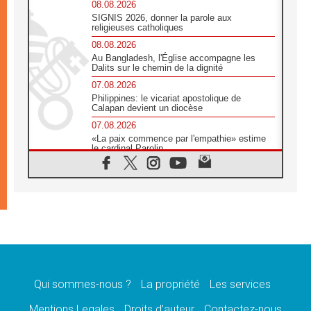
08.08.2026
SIGNIS 2026, donner la parole aux
religieuses catholiques
08.08.2026
Au Bangladesh, l'Église accompagne les
Dalits sur le chemin de la dignité
07.08.2026
Philippines: le vicariat apostolique de
Calapan devient un diocèse
07.08.2026
«La paix commence par l'empathie» estime
le cardinal Parolin
07.08.2026
En Colombie, «la paix ne s'achète pas avec
une signature»
07.08.2026
Le programme du voyage apostolique du
Pape en France dévoilé
07.08.2026
1ère Conférence continentale sur l'éducation
catholique en Afrique
Qui sommes-nous ?
La propriété
Les services
07.08.2026
Un logo symbolique pour la venue du Pape
Mentions Legales
Droits d’auteur
Contactez-nous
en France