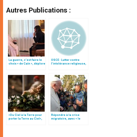
Autres Publications :
La guerre, c’est faire le
OSCE : Lutter contre
choix « de Caïn », déplore
l’intolérance religieuse,
le pape François
intervention du Saint-
Siège
«Du Ciel à la Terre pour
Répondre à la crise
porter la Terre au Ciel»,
migratoire, avec « le
par Mgr Francesco Follo
style de l’humanité »!
(texte complet)