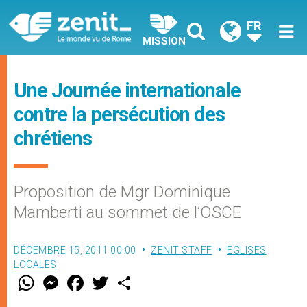
FR
MISSION
Une Journée internationale
contre la persécution des
chrétiens
Proposition de Mgr Dominique
Mamberti au sommet de l’OSCE
DÉCEMBRE 15, 2011 00:00
ZENIT STAFF
EGLISES
LOCALES
W
M
F
T
S
h
e
a
w
h
a
s
c
i
a