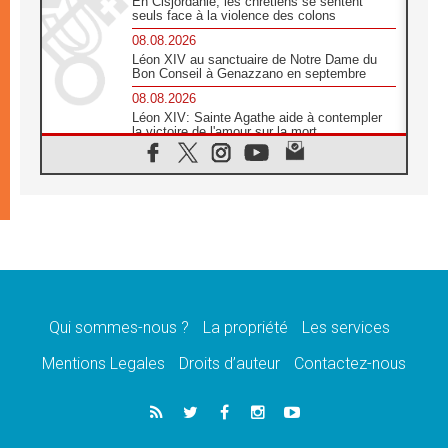
En Cisjordanie, les chrétiens se sentent
seuls face à la violence des colons
08.08.2026
Léon XIV au sanctuaire de Notre Dame du
Bon Conseil à Genazzano en septembre
08.08.2026
Léon XIV: Sainte Agathe aide à contempler
la victoire de l'amour sur la mort
08.08.2026
«Relancer l'empathie», le projet Triennal d'art
des Universités catholiques
08.08.2026
Signis 2026, donner la parole aux religieuses
catholiques
08.08.2026
Au Bangladesh, l'Église accompagne les
Dalits sur le chemin de la dignité
Qui sommes-nous ?
La propriété
Les services
07.08.2026
Philippines: le vicariat apostolique de
Mentions Legales
Droits d’auteur
Contactez-nous
Calapan devient un diocèse
07.08.2026
Congo-Brazzaville: le 15 août, entre solennité
de l'Assomption et mémoire nationale
07.08.2026