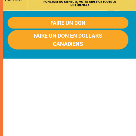
FAIRE UN DON
FAIRE UN DON EN DOLLARS
CANADIENS