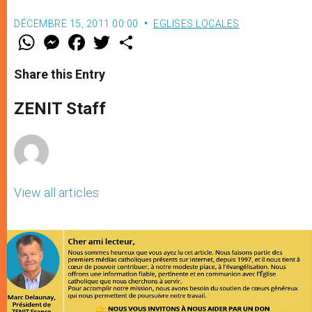
DÉCEMBRE 15, 2011 00:00
EGLISES LOCALES
W
M
F
T
S
h
e
a
w
h
a
s
c
i
a
t
s
e
t
r
Share this Entry
s
e
b
t
e
A
n
o
e
p
g
o
r
ZENIT Staff
p
e
k
r
View all articles