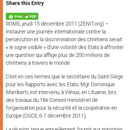
t
s
e
t
r
Share this Entry
s
e
b
t
e
A
n
o
e
p
g
o
r
p
e
k
ROME, jeudi 15 décembre 2011 (ZENIT.org) –
r
Instaurer une journée internationale contre la
persécution et la discrimination des chrétiens serait
« le signe visible » d’une volonté des Etats à affronter
une question qui afflige plus de 200 millions de
chrétiens à travers le monde.
C’est en ces termes que le secrétaire du Saint-Siège
pour les Rapports avec les Etats, Mgr Dominique
Mamberti, est intervenu, à Vilnius, en Lituanie, lors
des travaux du 18e Conseil ministériel de
l’organisation pour la sécurité et la coopération en
Europe (OSCE, 6-7 décembre 2011),
La réunion, tenue annuellement, fournit aux ministres