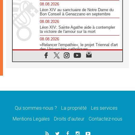
08.08.2026
Léon XIV au sanctuaire de Notre Dame du
Bon Conseil à Genazzano en septembre
08.08.2026
Léon XIV: Sainte Agathe aide à contempler
la victoire de l'amour sur la mort
08.08.2026
«Relancer l'empathie», le projet Triennal d'art
des Universités catholiques
08.08.2026
Signis 2026, donner la parole aux religieuses
catholiques
08.08.2026
Au Bangladesh, l'Église accompagne les
Dalits sur le chemin de la dignité
07.08.2026
Philippines: le vicariat apostolique de
Calapan devient un diocèse
Qui sommes-nous ?
La propriété
Les services
07.08.2026
Congo-Brazzaville: le 15 août, entre solennité
Mentions Legales
Droits d’auteur
Contactez-nous
de l'Assomption et mémoire nationale
07.08.2026
«La paix commence par l'empathie» estime