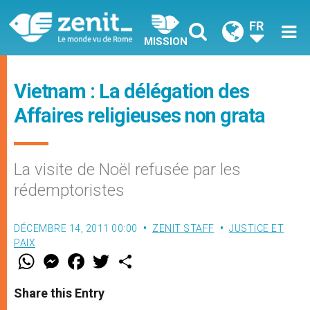
FR
MISSION
Vietnam : La délégation des
Affaires religieuses non grata
La visite de Noël refusée par les
rédemptoristes
DÉCEMBRE 14, 2011 00:00
ZENIT STAFF
JUSTICE ET
PAIX
W
M
F
T
S
h
e
a
w
h
a
s
c
i
a
t
s
e
t
r
Share this Entry
s
e
b
t
e