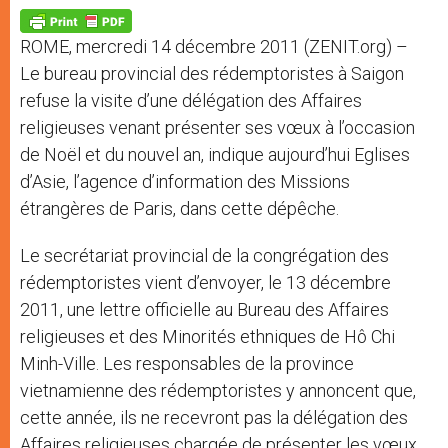
A
n
o
e
p
g
o
r
p
e
k
ROME, mercredi 14 décembre 2011 (ZENIT.org) –
r
Le bureau provincial des rédemptoristes à Saigon
refuse la visite d’une délégation des Affaires
religieuses venant présenter ses vœux à l’occasion
de Noël et du nouvel an, indique aujourd’hui Eglises
d’Asie, l’agence d’information des Missions
étrangères de Paris, dans cette dépêche.
Le secrétariat provincial de la congrégation des
rédemptoristes vient d’envoyer, le 13 décembre
2011, une lettre officielle au Bureau des Affaires
religieuses et des Minorités ethniques de Hô Chi
Minh-Ville. Les responsables de la province
vietnamienne des rédemptoristes y annoncent que,
cette année, ils ne recevront pas la délégation des
Affaires religieuses chargée de présenter les vœux