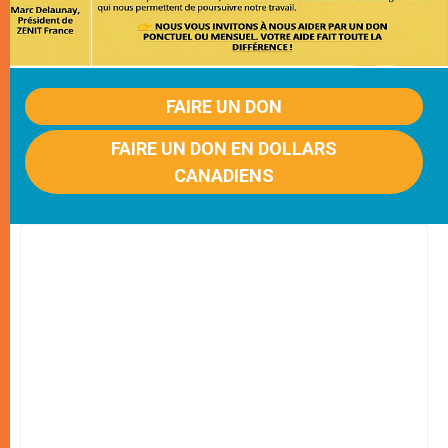
FAIRE UN DON
FAIRE UN DON EN DOLLARS
CANADIENS