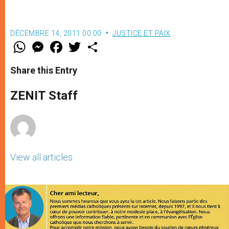
DÉCEMBRE 14, 2011 00:00
JUSTICE ET PAIX
W
M
F
T
S
h
e
a
w
h
a
s
c
i
a
t
s
e
t
r
Share this Entry
s
e
b
t
e
A
n
o
e
p
g
o
r
ZENIT Staff
p
e
k
r
View all articles