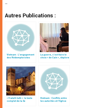
–
Autres Publications :
Vietnam : L’engagement
La guerre, c’est faire le
des Rédemptoristes
choix « de Caïn », déplore
fâche les autorités
le pape François
« Fratelli tutti »: le texte
Vietnam : Conflits entre
complet de la 3e
les autorités et l’Eglise
encyclique du pape
catholique
François