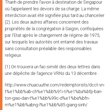
Thanh de prendre l’avion à destination de Singapour
où l’appelaient les devoirs de sa charge. La même
interdiction avait été signifiée plus tard au chancelier
(2). Les deux autres affaires concernent des
propriétés de la congrégation à Saigon, confisquées
par l’Etat après le changement de régime de 1975,
sur lesquels les autorités ont entamé des travaux
sans consultation préalable des responsables
religieux.
(1) On trouvera un fac-similé des deux lettres dans
une dépêche de l’agence VRNs du 13 décembre :
http://www.chuacuuthe.com/redemptorists/dcct-vn-
t%e1%bb%ab-ch%e1%bb%91i-ti%e1%ba%bfp-ban-
ton-giao-dan-t%e1%bb%99c-d%e1%ba%bfn-
m%e1%bb%abng-l%e1%bb%85-giang-sinh/