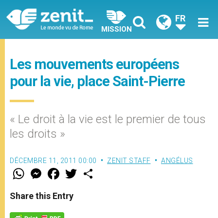
FR
MISSION
Les mouvements européens
pour la vie, place Saint-Pierre
« Le droit à la vie est le premier de tous
les droits »
DÉCEMBRE 11, 2011 00:00
ZENIT STAFF
ANGÉLUS
W
M
F
T
S
h
e
a
w
h
a
s
c
i
a
t
s
e
t
r
Share this Entry
s
e
b
t
e
A
n
o
e
p
g
o
r