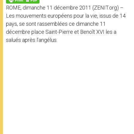
p
e
k
ROME, dimanche 11 décembre 2011 (ZENIT.org) –
r
Les mouvements européens pour la vie, issus de 14
pays, se sont rassemblées ce dimanche 11
décembre place Saint-Pierre et Benoît XVI les a
salués après l’angélus.