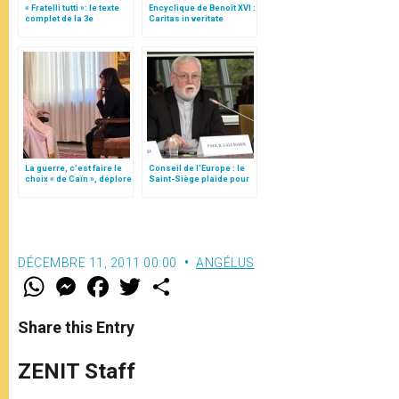
« Fratelli tutti »: le texte
Encyclique de Benoît XVI :
complet de la 3e
Caritas in veritate
encyclique du pape
François
La guerre, c’est faire le
Conseil de l'Europe : le
choix « de Caïn », déplore
Saint-Siège plaide pour
le pape François
"une affirmation ferme du
droit à la liberté
religieuse"
DÉCEMBRE 11, 2011 00:00
ANGÉLUS
W
M
F
T
S
h
e
a
w
h
a
s
c
i
a
t
s
e
t
r
Share this Entry
s
e
b
t
e
A
n
o
e
p
g
o
r
ZENIT Staff
p
e
k
r