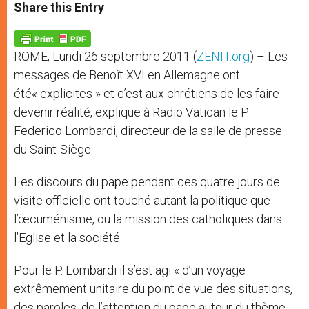
t
s
e
t
r
Share this Entry
s
e
b
t
e
A
n
o
e
p
g
o
r
p
e
k
ROME, Lundi 26 septembre 2011 (
ZENIT.org
) – Les
r
messages de Benoît XVI en Allemagne ont
été« explicites » et c’est aux chrétiens de les faire
devenir réalité, explique à Radio Vatican le P.
Federico Lombardi, directeur de la salle de presse
du Saint-Siège.
Les discours du pape pendant ces quatre jours de
visite officielle ont touché autant la politique que
l’œcuménisme, ou la mission des catholiques dans
l’Eglise et la société.
Pour le P. Lombardi il s’est agi « d’un voyage
extrêmement unitaire du point de vue des situations,
des paroles, de l’attention du pape autour du thème