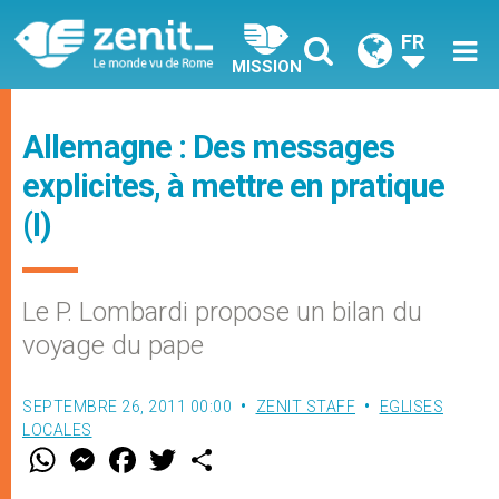
FR
MISSION
Allemagne : Des messages
explicites, à mettre en pratique
(I)
Le P. Lombardi propose un bilan du
voyage du pape
SEPTEMBRE 26, 2011 00:00
ZENIT STAFF
EGLISES
LOCALES
W
M
F
T
S
h
e
a
w
h
a
s
c
i
a