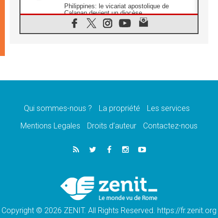
Philippines: le vicariat apostolique de
Calapan devient un diocèse
07.08.2026
Congo-Brazzaville : le 15 août, entre
solennité de l'Assomption et mémoire
nationale
07.08.2026
«La paix commence par l'empathie» estime
le cardinal Parolin
07.08.2026
En Colombie, «la paix ne s'achète pas avec
une signature»
Qui sommes-nous ?
La propriété
Les services
07.08.2026
Mentions Legales
Droits d’auteur
Contactez-nous
Le programme du voyage apostolique du
Pape en France dévoilé
07.08.2026
1ère Conférence continentale sur l'éducation
catholique en Afrique
07.08.2026
Un logo symbolique pour la venue du Pape
en France
Copyright © 2026 ZENIT. All Rights Reserved. https://fr.zenit.org