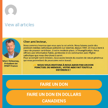
r
View all articles
FAIRE UN DON
FAIRE UN DON EN DOLLARS
CANADIENS