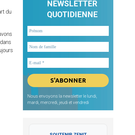
NEWSLETTER
art du
QUOTIDIENNE
ouvons
 dans
ujours
Nous envoyons la newsletter le lundi,
mardi, mercredi, jeudi et vendredi
SOUTENIR ZENIT