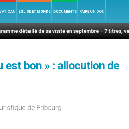
 VATICAN
EGLISE ET MONDE
DOCUMENTS
FAIRE UN DON
é de sa visite en septembre – 7 titres, vendredi 7 aoû
 est bon » : allocution de
uristique de Fribourg