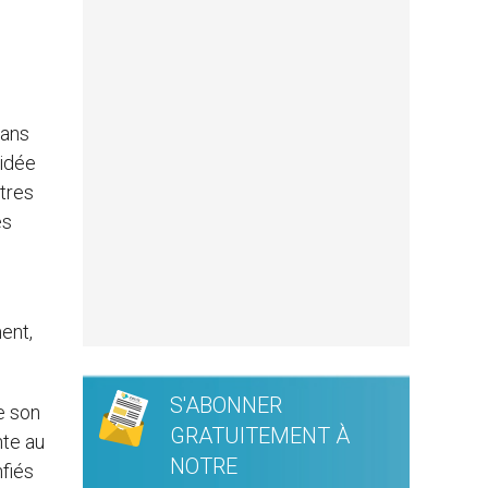
dans
sidée
tres
es
ent,
S'ABONNER
e son
GRATUITEMENT À
nte au
NOTRE
nfiés