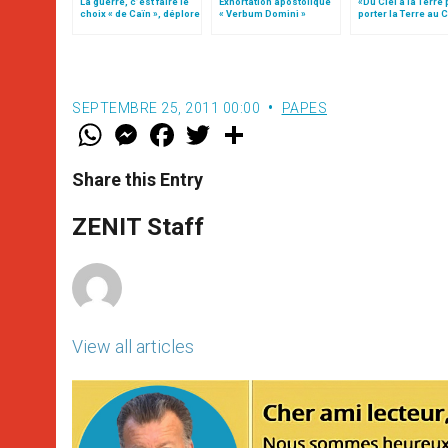
La guerre, c’est faire le
Exhortation apostolique
«Du Ciel à la Terre
choix « de Caïn », déplore
« Verbum Domini »
porter la Terre au C
le pape François
par Mgr Francesco 
SEPTEMBRE 25, 2011 00:00
PAPES
W
M
F
T
S
h
e
a
w
h
a
s
c
i
a
t
s
e
t
r
Share this Entry
s
e
b
t
e
A
n
o
e
p
g
o
r
ZENIT Staff
p
e
k
r
View all articles