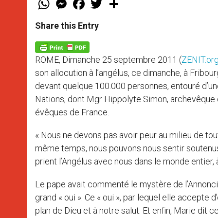
h
e
a
w
h
a
s
c
i
a
t
s
e
t
r
Share this Entry
s
e
b
t
e
A
n
o
e
p
g
o
r
p
e
k
ROME, Dimanche 25 septembre 2011 (
ZENIT.or
r
son allocution à l’angélus, ce dimanche, à Fribourg
devant quelque 100.000 personnes, entouré d’un
Nations, dont Mgr Hippolyte Simon, archevêque 
évêques de France.
« Nous ne devons pas avoir peur au milieu de tou
même temps, nous pouvons nous sentir soutenus
prient l’Angélus avec nous dans le monde entier, à 
Le pape avait commenté le mystère de l’Annonciati
grand « oui ». Ce « oui », par lequel elle accepte
plan de Dieu et à notre salut. Et enfin, Marie dit c