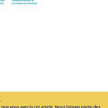
 pour
Lineamenta pour la
iel»,
prochaine assemblée
Follo
générale du Synode des
Evêques