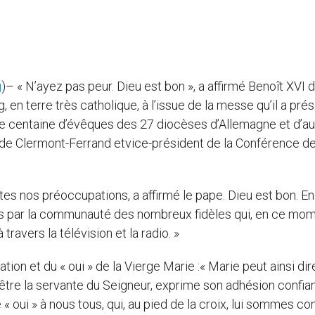
g
)– « N’ayez pas peur. Dieu est bon », a affirmé Benoît XVI 
, en terre très catholique, à l’issue de la messe qu’il a pré
e centaine d’évêques des 27 diocèses d’Allemagne et d’au
de Clermont-Ferrand etvice-président de la Conférence d
tes nos préoccupations, a affirmé le pape. Dieu est bon. En
 par la communauté des nombreux fidèles qui, en ce mom
travers la télévision et la radio. »
on et du « oui » de la Vierge Marie :« Marie peut ainsi dir
 d’être la servante du Seigneur, exprime son adhésion confia
e « oui » à nous tous, qui, au pied de la croix, lui sommes co