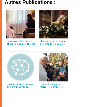
Autres Publications :
La guerre, c’est faire le
«Du Ciel à la Terre pour
choix « de Caïn », déplore
porter la Terre au Ciel»,
le pape François
par Mgr Francesco Follo
Quand le pape François
Répondre à la crise
devient un voyageur
migratoire, avec « le
style de l’humanité »!
(texte complet)