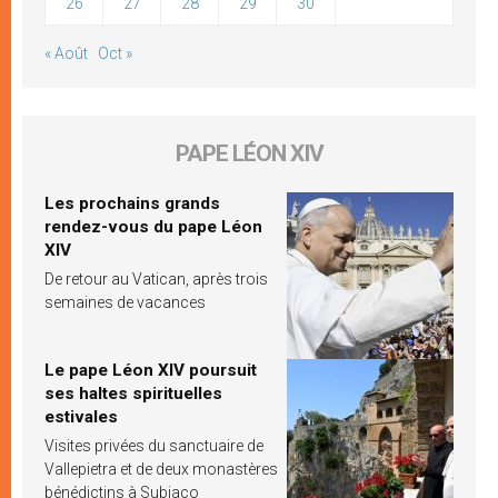
26
27
28
29
30
« Août
Oct »
PAPE LÉON XIV
Les prochains grands
rendez-vous du pape Léon
XIV
De retour au Vatican, après trois
semaines de vacances
Le pape Léon XIV poursuit
ses haltes spirituelles
estivales
Visites privées du sanctuaire de
Vallepietra et de deux monastères
bénédictins à Subiaco