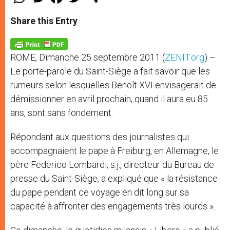
h
e
a
w
h
a
s
c
i
a
t
s
e
t
r
Share this Entry
s
e
b
t
e
A
n
o
e
p
g
o
r
p
e
k
ROME, Dimanche 25 septembre 2011 (
ZENIT.org
) –
r
Le porte-parole du Saint-Siège a fait savoir que les
rumeurs selon lesquelles Benoît XVI envisagerait de
démissionner en avril prochain, quand il aura eu 85
ans, sont sans fondement.
Répondant aux questions des journalistes qui
accompagnaient le pape à Freiburg, en Allemagne, le
père Federico Lombardi, s.j., directeur du Bureau de
presse du Saint-Siège, a expliqué que « la résistance
du pape pendant ce voyage en dit long sur sa
capacité à affronter des engagements très lourds ».