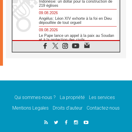
Indonésie: un dollar pour la construction de
219 églises
09.08.2026
Angélus: Léon XIV exhorte à la foi en Dieu
dépouillée de tout orgueil
09.08.2026
Le Pape lance un appel à la paix au Soudan
et à la protection des civils
09.08.2026
Déclaration d'Addis-Abeba du SCEAM sur
l'Éducation Catholique en Afrique
08.08.2026
En Cisjordanie, les chrétiens se sentent
seuls face à la violence des colons
08.08.2026
Léon XIV au sanctuaire de Notre Dame du
Bon Conseil à Genazzano en septembre
Qui sommes-nous ?
La propriété
Les services
08.08.2026
Léon XIV: Sainte Agathe aide à contempler
Mentions Legales
Droits d’auteur
Contactez-nous
la victoire de l'amour sur la mort
08.08.2026
«Relancer l'empathie», le projet Triennal d'art
des Universités catholiques