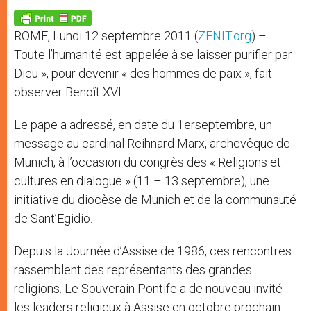
A
n
o
e
p
g
o
r
p
e
k
ROME, Lundi 12 septembre 2011 (
ZENIT.org
) –
r
Toute l’humanité est appelée à se laisser purifier par
Dieu », pour devenir « des hommes de paix », fait
observer Benoît XVI.
Le pape a adressé, en date du 1erseptembre, un
message au cardinal Reihnard Marx, archevêque de
Munich, à l’occasion du congrès des « Religions et
cultures en dialogue » (11 – 13 septembre), une
initiative du diocèse de Munich et de la communauté
de Sant’Egidio.
Depuis la Journée d’Assise de 1986, ces rencontres
rassemblent des représentants des grandes
religions. Le Souverain Pontife a de nouveau invité
les leaders religieux à Assise en octobre prochain