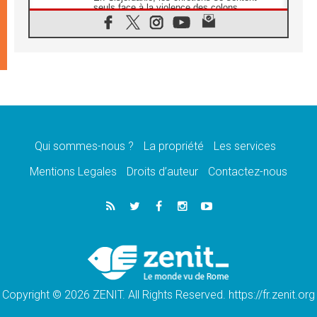
seuls face à la violence des colons
08.08.2026
Léon XIV au sanctuaire de Notre Dame du
Bon Conseil à Genazzano en septembre
08.08.2026
Léon XIV: Sainte Agathe aide à contempler
la victoire de l'amour sur la mort
08.08.2026
«Relancer l'empathie», le projet Triennal d'art
des Universités catholiques
Qui sommes-nous ?
La propriété
Les services
08.08.2026
Signis 2026, donner la parole aux religieuses
Mentions Legales
Droits d’auteur
Contactez-nous
catholiques
08.08.2026
Au Bangladesh, l'Église accompagne les
Dalits sur le chemin de la dignité
07.08.2026
Philippines: le vicariat apostolique de
Calapan devient un diocèse
Copyright © 2026 ZENIT. All Rights Reserved. https://fr.zenit.org