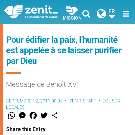
FR
MISSION
Pour édifier la paix, l’humanité
est appelée à se laisser purifier
par Dieu
Message de Benoît XVI
SEPTEMBRE 12, 2011 00:00
ZENIT STAFF
EGLISES
LOCALES
W
M
F
T
S
h
e
a
w
h
a
s
c
i
a
t
s
e
t
r
Share this Entry
s
e
b
t
e