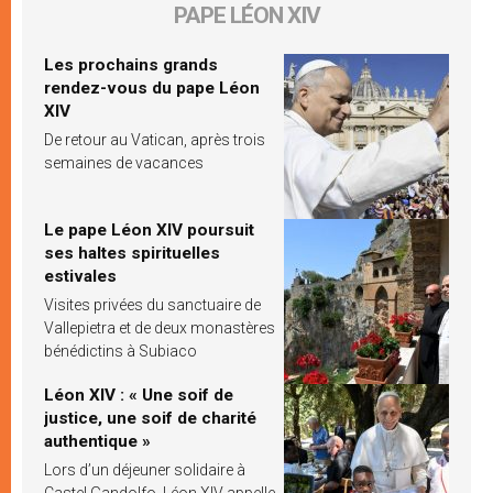
PAPE LÉON XIV
Les prochains grands
rendez-vous du pape Léon
XIV
De retour au Vatican, après trois
semaines de vacances
Le pape Léon XIV poursuit
ses haltes spirituelles
estivales
Visites privées du sanctuaire de
Vallepietra et de deux monastères
bénédictins à Subiaco
Léon XIV : « Une soif de
justice, une soif de charité
authentique »
Lors d’un déjeuner solidaire à
Castel Gandolfo, Léon XIV appelle