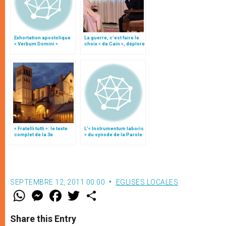
Exhortation apostolique
La guerre, c’est faire le
« Verbum Domini »
choix « de Caïn », déplore
le pape François
« Fratelli tutti »: le texte
L’« Instrumentum laboris
complet de la 3e
» du synode de la Parole
encyclique du pape
de Dieu
François
SEPTEMBRE 12, 2011 00:00
EGLISES LOCALES
W
M
F
T
S
h
e
a
w
h
a
s
c
i
a
t
s
e
t
r
Share this Entry
s
e
b
t
e