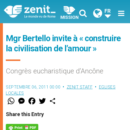
FR
MISSION
Mgr Bertello invite à « construire
la civilisation de l’amour »
Congrès eucharistique d’Ancône
SEPTEMBRE 06, 2011 00:00
ZENIT STAFF
EGLISES
LOCALES
W
M
F
T
S
h
e
a
w
h
a
s
c
i
a
t
s
e
t
r
Share this Entry
s
e
b
t
e
A
n
o
e
p
g
o
r