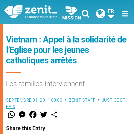
FR
MISSION
Vietnam : Appel à la solidarité de
l’Eglise pour les jeunes
catholiques arrêtés
Les familles interviennent
SEPTEMBRE 01, 2011 00:00
ZENIT STAFF
JUSTICE ET
PAIX
W
M
F
T
S
h
e
a
w
h
a
s
c
i
a
t
s
e
t
r
Share this Entry
s
e
b
t
e