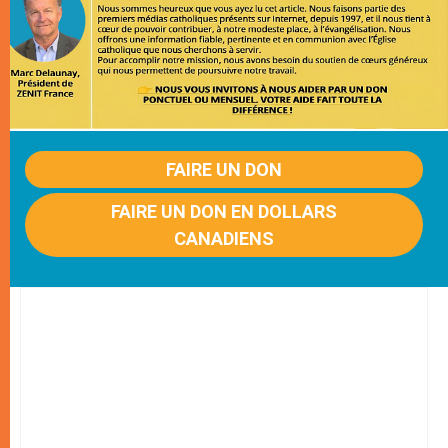
FAIRE UN DON
FAIRE UN DON EN DOLLARS
CANADIENS