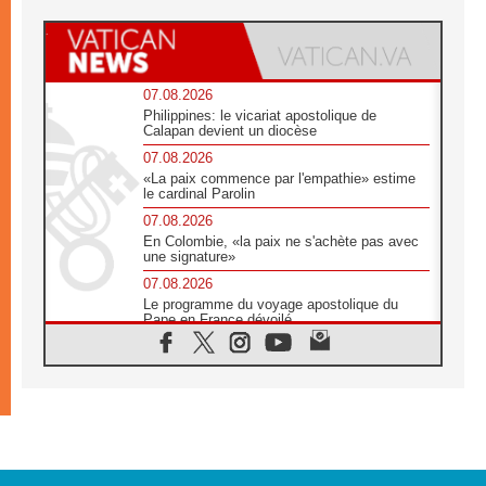
07.08.2026
Philippines: le vicariat apostolique de
Calapan devient un diocèse
07.08.2026
«La paix commence par l'empathie» estime
le cardinal Parolin
07.08.2026
En Colombie, «la paix ne s'achète pas avec
une signature»
07.08.2026
Le programme du voyage apostolique du
Pape en France dévoilé
07.08.2026
1ère Conférence continentale sur l'éducation
catholique en Afrique
07.08.2026
Un logo symbolique pour la venue du Pape
en France
07.08.2026