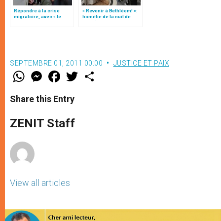
Répondre à la crise
« Revenir à Bethléem! »:
migratoire, avec « le
homélie de la nuit de
style de l’humanité »!
Noël (texte complet)
(texte complet)
SEPTEMBRE 01, 2011 00:00
JUSTICE ET PAIX
W
M
F
T
S
h
e
a
w
h
a
s
c
i
a
t
s
e
t
r
Share this Entry
s
e
b
t
e
A
n
o
e
p
g
o
r
ZENIT Staff
p
e
k
r
View all articles