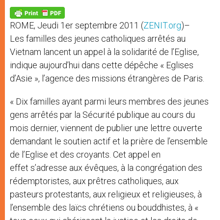
A
n
o
e
p
g
o
r
p
e
k
ROME, Jeudi 1er septembre 2011 (
ZENIT.org
)–
r
Les familles des jeunes catholiques arrêtés au
Vietnam lancent un appel à la solidarité de l’Eglise,
indique aujourd’hui dans cette dépêche « Eglises
d’Asie », l’agence des missions étrangères de Paris.
« Dix familles ayant parmi leurs membres des jeunes
gens arrêtés par la Sécurité publique au cours du
mois dernier, viennent de publier une lettre ouverte
demandant le soutien actif et la prière de l’ensemble
de l’Eglise et des croyants. Cet appel en
effet s’adresse aux évêques, à la congrégation des
rédemptoristes, aux prêtres catholiques, aux
pasteurs protestants, aux religieux et religieuses, à
l’ensemble des laïcs chrétiens ou bouddhistes, à «