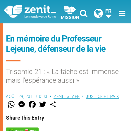
FR
MISSION
En mémoire du Professeur
Lejeune, défenseur de la vie
Trisomie 21 : « La tâche est immense
mais l’espérance aussi »
AOÛT 29, 2011 00:00
ZENIT STAFF
JUSTICE ET PAIX
W
M
F
T
S
h
e
a
w
h
a
s
c
i
a
t
s
e
t
r
Share this Entry
s
e
b
t
e
A
n
o
e
p
g
o
r