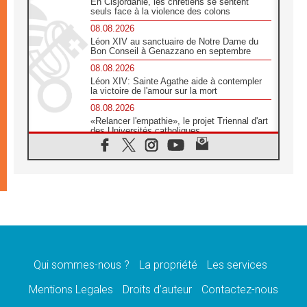
En Cisjordanie, les chrétiens se sentent
seuls face à la violence des colons
08.08.2026
Léon XIV au sanctuaire de Notre Dame du
Bon Conseil à Genazzano en septembre
08.08.2026
Léon XIV: Sainte Agathe aide à contempler
la victoire de l'amour sur la mort
08.08.2026
«Relancer l'empathie», le projet Triennal d'art
des Universités catholiques
08.08.2026
Signis 2026, donner la parole aux religieuses
catholiques
08.08.2026
Au Bangladesh, l'Église accompagne les
Dalits sur le chemin de la dignité
07.08.2026
Philippines: le vicariat apostolique de
Calapan devient un diocèse
Qui sommes-nous ?
La propriété
Les services
07.08.2026
Congo-Brazzaville: le 15 août, entre solennité
Mentions Legales
Droits d’auteur
Contactez-nous
de l'Assomption et mémoire nationale
07.08.2026