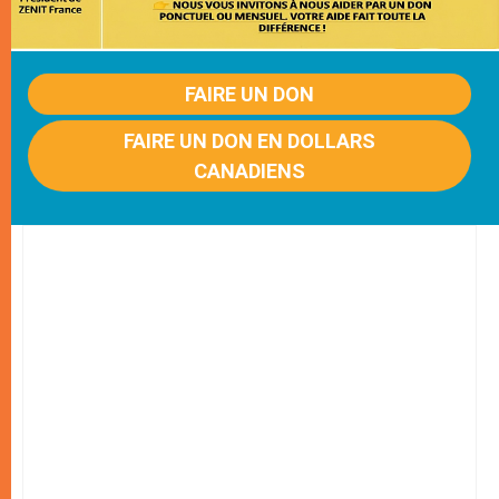
FAIRE UN DON
FAIRE UN DON EN DOLLARS
CANADIENS