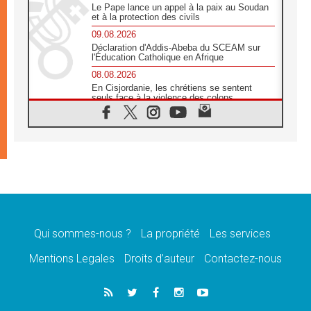
Le Pape lance un appel à la paix au Soudan
et à la protection des civils
09.08.2026
Déclaration d'Addis-Abeba du SCEAM sur
l'Éducation Catholique en Afrique
08.08.2026
En Cisjordanie, les chrétiens se sentent
seuls face à la violence des colons
08.08.2026
Léon XIV au sanctuaire de Notre Dame du
Bon Conseil à Genazzano en septembre
08.08.2026
Léon XIV: Sainte Agathe aide à contempler
la victoire de l'amour sur la mort
08.08.2026
«Relancer l'empathie», le projet Triennal d'art
des Universités catholiques
Qui sommes-nous ?
La propriété
Les services
08.08.2026
Signis 2026, donner la parole aux religieuses
Mentions Legales
Droits d’auteur
Contactez-nous
catholiques
08.08.2026
Au Bangladesh, l'Église accompagne les
Dalits sur le chemin de la dignité