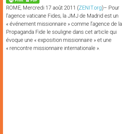
p
e
k
ROME, Mercredi 17 août 2011 (
ZENIT.org
)– Pour
r
l’agence vaticane Fides, la JMJ de Madrid est un
« événement missionnaire » comme l’agence de la
Propaganda Fide le souligne dans cet article qui
évoque une « exposition missionnaire » et une
« rencontre missionnaire internationale ».