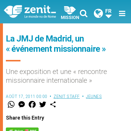
FR
MISSION
La JMJ de Madrid, un
« événement missionnaire »
Une exposition et une « rencontre
missionnaire internationale »
AOÛT 17, 2011 00:00
ZENIT STAFF
JEUNES
W
M
F
T
S
h
e
a
w
h
a
s
c
i
a
t
s
e
t
r
Share this Entry
s
e
b
t
e
A
n
o
e
p
g
o
r