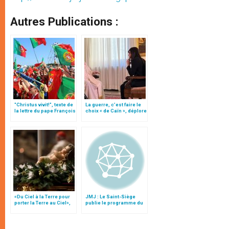
Autres Publications :
"Christus vivit!", texte de
La guerre, c’est faire le
la lettre du pape François
choix « de Caïn », déplore
aux jeunes du monde
le pape François
«Du Ciel à la Terre pour
JMJ : Le Saint-Siège
porter la Terre au Ciel»,
publie le programme du
par Mgr Francesco Follo
voyage du pape à Madrid