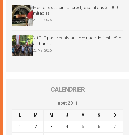
Mémoire de saint Charbel, le saint aux 30 000
miracles
24 Juil 2026
20 000 participants au pèlerinage de Pentecôte
à Chartres
22 Mai 2026
CALENDRIER
août 2011
L
M
M
J
V
S
D
1
2
3
4
5
6
7