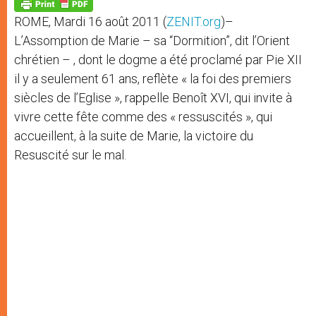
p
g
o
r
p
e
k
ROME, Mardi 16 août 2011 (
ZENIT.org
)–
r
L’Assomption de Marie – sa “Dormition”, dit l’Orient
chrétien – , dont le dogme a été proclamé par Pie XII
il y a seulement 61 ans, reflète « la foi des premiers
siècles de l’Eglise », rappelle Benoît XVI, qui invite à
vivre cette fête comme des « ressuscités », qui
accueillent, à la suite de Marie, la victoire du
Resuscité sur le mal.