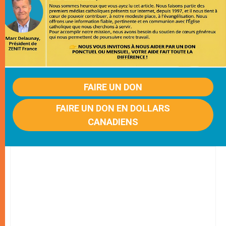
FAIRE UN DON
FAIRE UN DON EN DOLLARS
CANADIENS