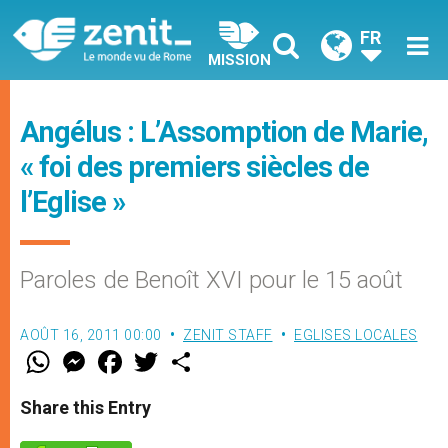
FR
MISSION
Angélus : L’Assomption de Marie,
« foi des premiers siècles de
l’Eglise »
Paroles de Benoît XVI pour le 15 août
AOÛT 16, 2011 00:00
ZENIT STAFF
EGLISES LOCALES
W
M
F
T
S
h
e
a
w
h
a
s
c
i
a
t
s
e
t
r
Share this Entry
s
e
b
t
e
A
n
o
e