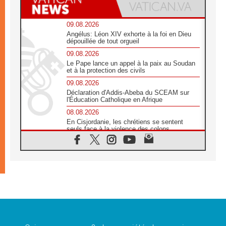
09.08.2026
Angélus: Léon XIV exhorte à la foi en Dieu
dépouillée de tout orgueil
09.08.2026
Le Pape lance un appel à la paix au Soudan
et à la protection des civils
09.08.2026
Déclaration d'Addis-Abeba du SCEAM sur
l'Éducation Catholique en Afrique
08.08.2026
En Cisjordanie, les chrétiens se sentent
seuls face à la violence des colons
08.08.2026
Léon XIV au sanctuaire de Notre Dame du
Bon Conseil à Genazzano en septembre
08.08.2026
Léon XIV: Sainte Agathe aide à contempler
la victoire de l'amour sur la mort
08.08.2026
«Relancer l'empathie», le projet Triennal d'art
des Universités catholiques